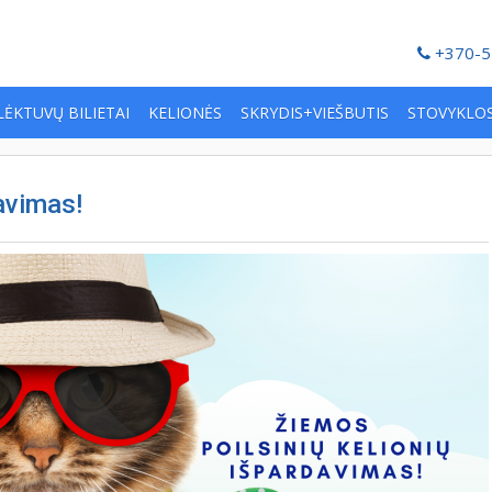
+370-5
LĖKTUVŲ BILIETAI
KELIONĖS
SKRYDIS+VIEŠBUTIS
STOVYKLO
avimas!