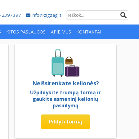
-2397397
info@zigzag.lt
S
KITOS PASLAUGOS
APIE MUS
KONTAKTAI
Neišsirenkate kelionės?
Užpildykite trumpą formą ir
gaukite asmeninį kelionių
pasiūlymą
Pildyti formą