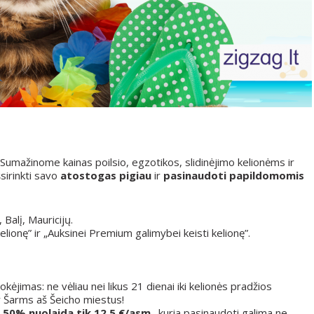
Sumažinome kainas poilsio, egzotikos, slidinėjimo kelionėms ir
šsirinkti savo
atostogas pigiau
ir
pasinaudoti papildomomis
, Balį, Mauricijų.
elionę” ir „Auksinei Premium galimybei keisti kelionę”.
kėjimas: ne vėliau nei likus 21 dienai iki kelionės pradžios
Šarms aš Šeicho miestus!
 50% nuolaida tik 12,5 €/asm
., kuria pasinaudoti galima ne