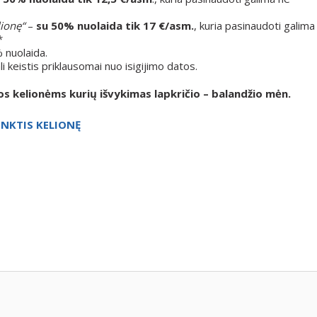
ionę“
–
su 50% nuolaida tik
17 €/asm.
, kuria pasinaudoti galima
*
 nuolaida.
i keistis priklausomai nuo isigijimo datos.
os kelionėms kurių išvykimas lapkričio – balandžio mėn.
INKTIS KELIONĘ