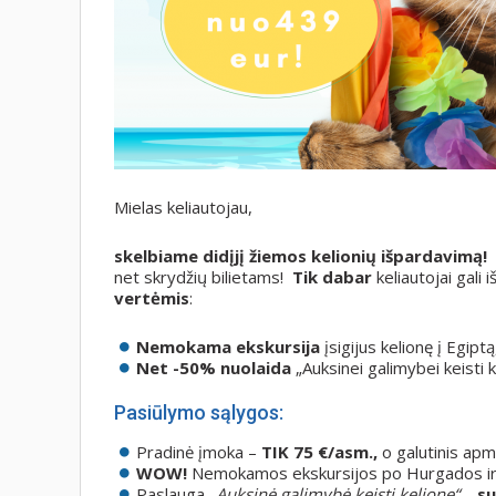
Mielas keliautojau,
skelbiame didįjį žiemos kelionių išpardavimą!
net skrydžių bilietams!
Tik dabar
keliautojai gali i
vertėmis
:
Nemokama ekskursija
įsigijus kelionę į Egiptą
Net -50% nuolaida
„Auksinei galimybei keisti k
Pasiūlymo sąlygos:
Pradinė įmoka –
TIK 75 €/asm.,
o galutinis apmo
WOW!
Nemokamos ekskursijos po Hurgados ir 
Paslauga
„Auksinė galimybė keisti kelionę“
–
su