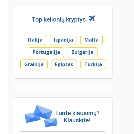
Top kelionių kryptys
Italija
Ispanija
Malta
Portugalija
Bulgarija
Graikija
Egiptas
Turkija
Turite klausimų?
Klauskite!