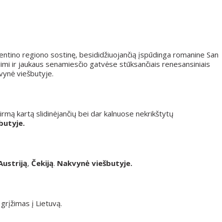
ntino regiono sostinę, besididžiuojančią įspūdinga romanine San
pilimi ir jaukaus senamiesčio gatvėse stūksančiais renesansiniais
kvynė viešbutyje.
Pirmą kartą slidinėjančių bei dar kalnuose nekrikštytų
butyje.
Austriją
,
Čekiją
.
Nakvynė viešbutyje.
 grįžimas į Lietuvą.