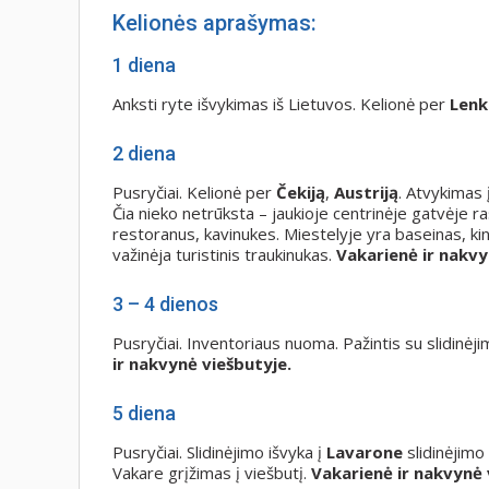
Kelionės aprašymas:
1 diena
Anksti ryte išvykimas iš Lietuvos. Kelionė per
Lenk
2 diena
Pusryčiai. Kelionė per
Čekiją
,
Austriją
. Atvykimas 
Čia nieko netrūksta – jaukioje centrinėje gatvėje r
restoranus, kavinukes. Miestelyje yra baseinas, kino
važinėja turistinis traukinukas.
Vakarienė ir nakvy
3 – 4 dienos
Pusryčiai. Inventoriaus nuoma. Pažintis su slidinėji
ir nakvynė viešbutyje.
5 diena
Pusryčiai. Slidinėjimo išvyka į
Lavarone
slidinėjimo
Vakare grįžimas į viešbutį.
Vakarienė ir nakvynė 