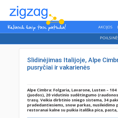
AKCIJOS
POILSINĖ
Slidinėjimas Italijoje, Alpe Cimb
pusryčiai ir vakarienės
Alpe Cimbra: Folgaria, Lavarone, Lusten – 104
(juodos), 20 vidutinio sudėtingumo (raudonos
trasų. Veikia dirbtinio sniego sistema, 34 pak
pradedantiesiems, snow parkas, nusileidimo p
restoranai kalne su puikia itališka pica, pas