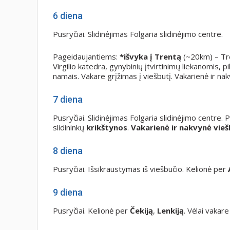
6 diena
Pusryčiai. Slidinėjimas Folgaria slidinėjimo centre.
Pageidaujantiems:
*išvyka į Trentą
(~20km) – Tre
Virgilio katedra, gynybinių įtvirtinimų liekanomis, 
namais. Vakare grįžimas į viešbutį. Vakarienė ir na
7 diena
Pusryčiai. Slidinėjimas Folgaria slidinėjimo centre. 
slidininkų
krikštynos
.
Vakarienė ir nakvynė vieš
8 diena
Pusryčiai. Išsikraustymas iš viešbučio. Kelionė per
9 diena
Pusryčiai. Kelionė per
Čekiją
,
Lenkiją
. Vėlai vakare