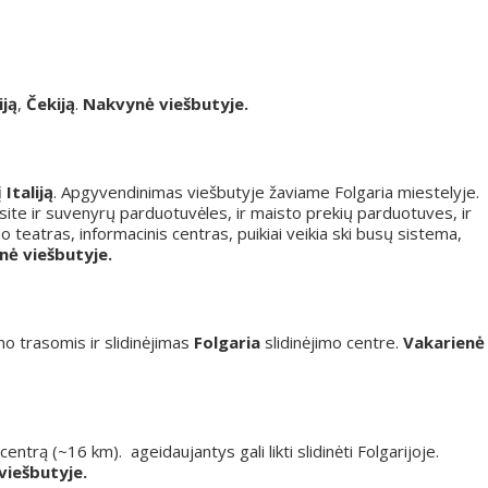
iją
,
Čekiją
.
Nakvynė viešbutyje.
į
Italiją
. Apgyvendinimas viešbutyje žaviame Folgaria miestelyje.
asite ir suvenyrų parduotuvėles, ir maisto prekių parduotuves, ir
 teatras, informacinis centras, puikiai veikia ski busų sistema,
nė viešbutyje.
mo trasomis ir slidinėjimas
Folgaria
slidinėjimo centre.
Vakarienė
 centrą (~16 km). ageidaujantys gali likti slidinėti Folgarijoje.
viešbutyje.