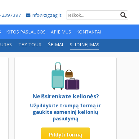
-2397397
info@zigzag.lt
S
KITOS PASLAUGOS
APIE MUS
KONTAKTAI
URAS
TEZ TOUR
ŠEIMAI
SLIDINĖJIMAS
Neišsirenkate kelionės?
Užpildykite trumpą formą ir
gaukite asmeninį kelionių
pasiūlymą
Pildyti formą