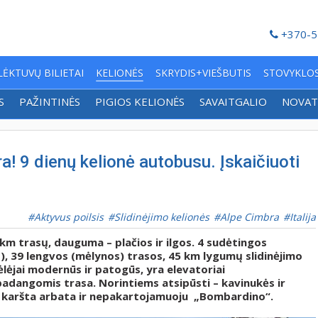
+370-5
LĖKTUVŲ BILIETAI
KELIONĖS
SKRYDIS+VIEŠBUTIS
STOVYKLO
S
PAŽINTINĖS
PIGIOS KELIONĖS
SAVAITGALIO
NOVAT
ra! 9 dienų kelionė autobusu. Įskaičiuoti
Aktyvus poilsis
Slidinėjimo kelionės
Alpe Cimbra
Italija
 km trasų, dauguma – plačios ir ilgos. 4 sudėtingos
), 39 lengvos (mėlynos) trasos, 45 km lygumų slidinėjimo
ėlėjai modernūs ir patogūs, yra elevatoriai
adangomis trasa. Norintiems atsipūsti – kavinukės ir
ta, karšta arbata ir nepakartojamuoju „Bombardino“.