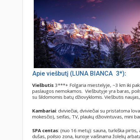
Apie viešbutį (LUNA BIANCA 3*):
Viešbutis
3***+ Folgaria miestelyje, ~3 km iki pakė
paslaugos nemokamos. Viešbutyje yra baras, poilsi
su šildomomis batų džiovyklomis. Viešbutis nauja
Kambariai
: dviviečiai, dviviečiai su pristatoma lov
mokesčio), seifas, TV, plaukų džiovintuvas, mini b
SPA centas
: (nuo 16 metų): sauna, turkiška pirtis,
dušas, poilsio zona, kurioje vaišinama žolelių arba