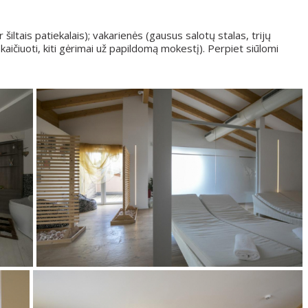
ir šiltais patiekalais); vakarienės (gausus salotų stalas, trijų
kaičiuoti, kiti gėrimai už papildomą mokestį). Perpiet siūlomi