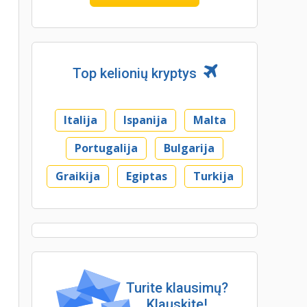
Top kelionių kryptys
Italija
Ispanija
Malta
Portugalija
Bulgarija
Graikija
Egiptas
Turkija
Turite klausimų?
Klauskite!