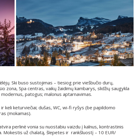
lėjų. Ski buso sustojimas – tiesiog prie viešbučio durų,
o zona, Spa centras, vaikų žaidimų kambarys, slidžių saugykla
s, modernus, patogus; malonus aptarnavimas.
a ir keli keturviečiai; dušas, WC, wi-fi ryšys (be papildomo
aras (mokamas).
 atvira perlinė vonia su nuostabiu vaizdu į kalnus, kontrastinis
ta. Mokestis už chalatą, šlepetes ir rankšluostį – 10 EUR/