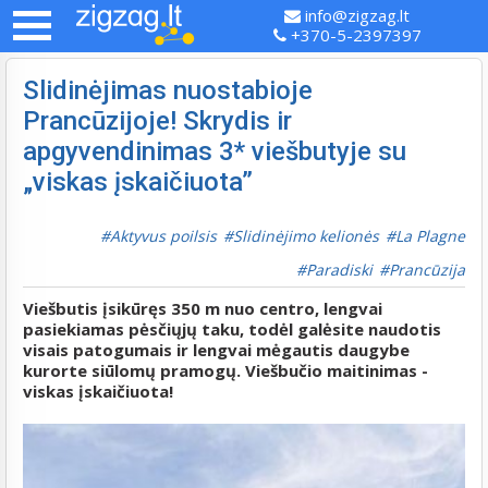
info@zigzag.lt
+370-5-2397397
Slidinėjimas nuostabioje
Prancūzijoje! Skrydis ir
apgyvendinimas 3* viešbutyje su
„viskas įskaičiuota”
Aktyvus poilsis
Slidinėjimo kelionės
La Plagne
Paradiski
Prancūzija
Viešbutis įsikūręs 350 m nuo centro, lengvai
pasiekiamas pėsčiųjų taku, todėl galėsite naudotis
visais patogumais ir lengvai mėgautis daugybe
kurorte siūlomų pramogų. Viešbučio maitinimas -
viskas įskaičiuota!