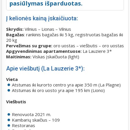
pasiūlymas išparduotas.
Į kelionės kainą įskaičiuota:
Skrydis:
Vilnius – Lionas – Vilnius
Bagažas
: rankinis bagažas iki 5 kg, registruotas bagažas iki
20 kg
Pervežimas su grupe:
oro uostas – viešbutis – oro uostas
Apgyvendinimas apartamentuose:
La Lauziere 3*
Maitinimas:
Viskas įskaičiuota (light)
Apie viešbutį (La Lauzerie 3*):
Vieta
Atstumas iki kurorto centro yra apie 350 m (La Plagne)
Atstumas iki oro uosto yra apie 195 km (Liono)
Viešbutis
Renovuota 2021 m.
Kambarių skaičius – 109
Restoranas