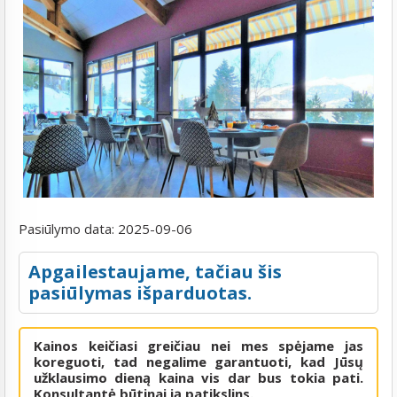
Pasiūlymo data:
2025-09-06
Apgailestaujame, tačiau šis
pasiūlymas išparduotas.
Kainos keičiasi greičiau nei mes spėjame jas
koreguoti, tad negalime garantuoti, kad Jūsų
užklausimo dieną kaina vis dar bus tokia pati.
Konsultantė būtinai ją patikslins.