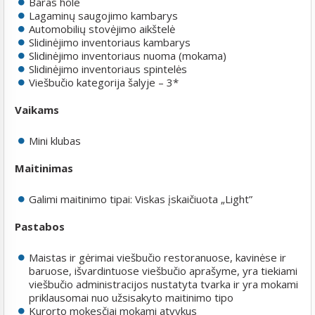
Baras hole
Lagaminų saugojimo kambarys
Automobilių stovėjimo aikštelė
Slidinėjimo inventoriaus kambarys
Slidinėjimo inventoriaus nuoma (mokama)
Slidinėjimo inventoriaus spintelės
Viešbučio kategorija šalyje – 3*
Vaikams
Mini klubas
Maitinimas
Galimi maitinimo tipai: Viskas įskaičiuota „Light”
Pastabos
Maistas ir gėrimai viešbučio restoranuose, kavinėse ir
baruose, išvardintuose viešbučio aprašyme, yra tiekiami
viešbučio administracijos nustatyta tvarka ir yra mokami
priklausomai nuo užsisakyto maitinimo tipo
Kurorto mokesčiai mokami atvykus