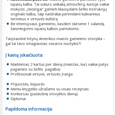
ispanų kalba. Tai sukurs unikalią atmosferą, kurioje vaikai
mokysis „teisingai“ gaminti klausydami šefės instrukcijų
originalo kalba, taip natūraliai perimdami kulinarinius
terminus ir virtuvės kultūrą.
Be intensyvaus gaminimo, kasdien skirsime 1 valandą
žaismingoms ispanų kalbos pamokoms.
Tarptautinė lotynų Amerikos maisto gaminimo stovykla –
gal tai tavo smagiausias vasaros nuotykis?!
Į kainą įskaičiuota:
Maitinimas 2 kartus per dieną (maistas, kurį vaikai patys
pagamins su šefės pagalba)
Profesionali virtuvė, virtuvės įranga
Prijuostės, kepurės
Meniu knygelės užrašams su visais receptais
Konkursas (paskutinę stovyklos dieną)
Diplomai
Papildoma informacija: