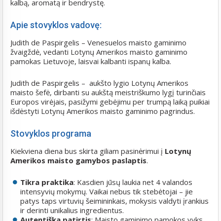
kalbą, aromatą ir bendrystę.
Apie stovyklos vadovę:
Judith de Paspirgelis – Venesuelos maisto gaminimo
žvaigždė, vedanti Lotynų Amerikos maisto gaminimo
pamokas Lietuvoje, laisvai kalbanti ispanų kalba.
Judith de Paspirgelis – aukšto lygio Lotynų Amerikos
maisto šefė, dirbanti su aukštą meistriškumo lygį turinčiais
Europos virėjais, pasižymi gebėjimu per trumpą laiką puikiai
išdėstyti Lotynų Amerikos maisto gaminimo pagrindus.
Stovyklos programa
Kiekviena diena bus skirta giliam pasinėrimui į
Lotynų
Amerikos maisto gamybos paslaptis
.
Tikra praktika
: Kasdien jūsų laukia net 4 valandos
intensyvių mokymų. Vaikai nebus tik stebėtojai – jie
patys taps virtuvių šeimininkais, mokysis valdyti įrankius
ir derinti unikalius ingredientus.
Autentiška patirtis
: Maisto gaminimo pamokos vyks