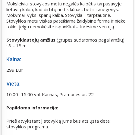
Moksleiviai stovyklos metu negalės kalbėtis tarpusavyje
lietuvių kalba, kad dirbtų ne tik kūnas, bet ir smegenys.
Mokymai vyks ispanų kalba. Stovykla – tarptautinė.
Stovyklos metu viskas pateikiama žaidybine forma ir nieko
tokio, jeigu nemokėsite ispaniškai – turėsime vertėją.
Stovyklautojų amžius
(grupės sudaromos pagal amžių)
: 8 – 18 m.
Kaina:
299 Eur.
Vieta:
10.00 -15.00 val. Kaunas, Pramonės pr. 22
Papildoma informacija:
Prieš atvykstant į stovyklą Jums bus atsiųsta detali
stovyklos programa.