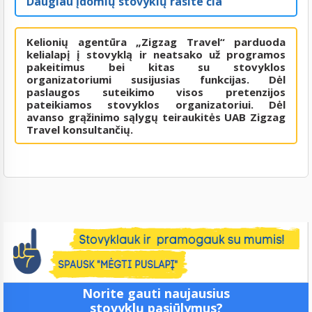
Daugiau įdomių stovyklų rasite čia
Kelionių agentūra „Zigzag Travel“ parduoda
kelialapį į stovyklą ir neatsako už programos
pakeitimus bei kitas su stovyklos
organizatoriumi susijusias funkcijas. Dėl
paslaugos suteikimo visos pretenzijos
pateikiamos stovyklos organizatoriui. Dėl
avanso grąžinimo sąlygų teiraukitės UAB Zigzag
Travel konsultančių.
Norite gauti naujausius
stovyklų pasiūlymus?