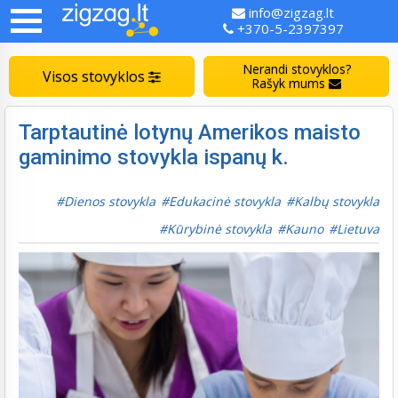
info@zigzag.lt
+370-5-2397397
Nerandi stovyklos?
Visos stovyklos
Rašyk mums
Tarptautinė lotynų Amerikos maisto
gaminimo stovykla ispanų k.
Dienos stovykla
Edukacinė stovykla
Kalbų stovykla
Kūrybinė stovykla
Kauno
Lietuva