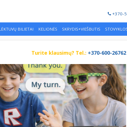
+370-5
LĖKTUVŲ BILIETAI
KELIONĖS
SKRYDIS+VIEŠBUTIS
STOVYKLO
Turite klausimų?
Tel.:
+370-600-26762