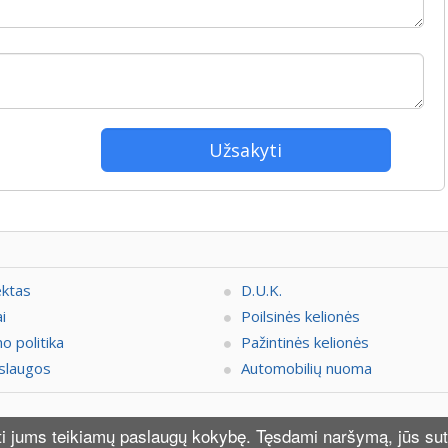
ektas
D.U.K.
i
Poilsinės kelionės
o politika
Pažintinės kelionės
slaugos
Automobilių nuoma
ją dėl bilietų ir kelionių programų, datų, kainų, sąlygų rekomenduojam
nti jums teikiamų paslaugų kokybę. Tęsdami naršymą, jūs sut