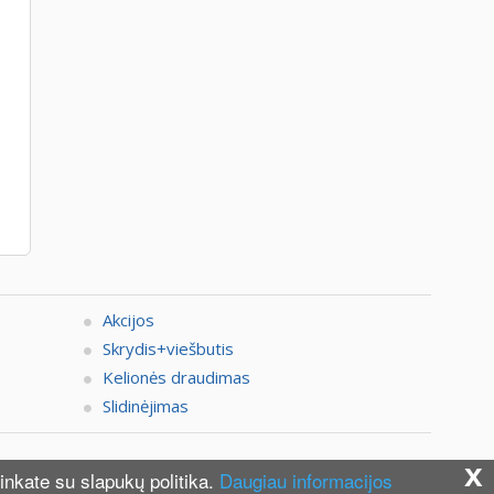
Akcijos
Skrydis+viešbutis
Kelionės draudimas
Slidinėjimas
x
e pasitikslinti su Zigzag.lt konsultantais.
inkate su slapukų politika.
Daugiau informacijos