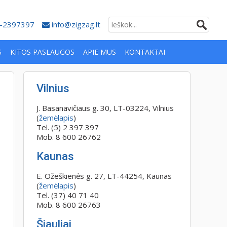
-2397397
info@zigzag.lt
S
KITOS PASLAUGOS
APIE MUS
KONTAKTAI
Vilnius
J. Basanavičiaus g. 30, LT-03224, Vilnius
(
žemėlapis
)
Tel. (5) 2 397 397
Mob. 8 600 26762
Kaunas
E. Ožeškienės g. 27, LT-44254, Kaunas
(
žemėlapis
)
Tel. (37) 40 71 40
Mob. 8 600 26763
Šiauliai