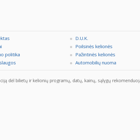
ektas
D.U.K.
i
Poilsinės kelionės
o politika
Pažintinės kelionės
slaugos
Automobilių nuoma
ją dėl bilietų ir kelionių programų, datų, kainų, sąlygų rekomenduojam