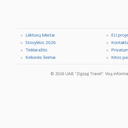
Lėktuvų bilietai
EU proj
Stovyklos 2026
Kontakta
Tinklaraštis
Privatum
Kelionės šeimai
Kitos pa
© 2026 UAB "Zigzag Travel". Visą informaci