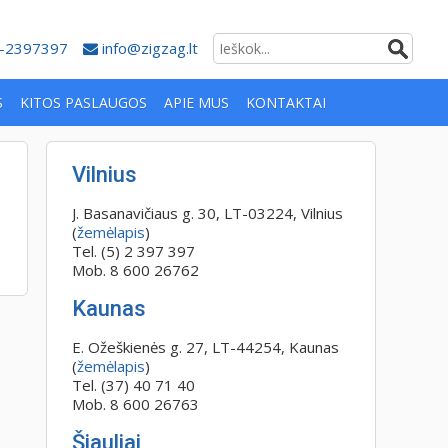
-2397397
info@zigzag.lt
S
KITOS PASLAUGOS
APIE MUS
KONTAKTAI
Vilnius
J. Basanavičiaus g. 30, LT-03224, Vilnius
(
žemėlapis
)
Tel. (5) 2 397 397
Mob. 8 600 26762
Kaunas
E. Ožeškienės g. 27, LT-44254, Kaunas
(
žemėlapis
)
Tel. (37) 40 71 40
Mob. 8 600 26763
Šiauliai