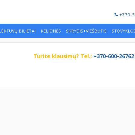
+370-5
LĖKTUVŲ BILIETAI
KELIONĖS
SKRYDIS+VIEŠBUTIS
STOVYKLO
Turite klausimų?
Tel.:
+370-600-26762