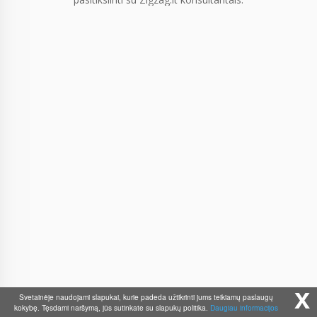
x
Svetainėje naudojami slapukai, kurie padeda užtikrinti jums teikiamų paslaugų
kokybę. Tęsdami naršymą, jūs sutinkate su slapukų politika.
Daugiau informacijos