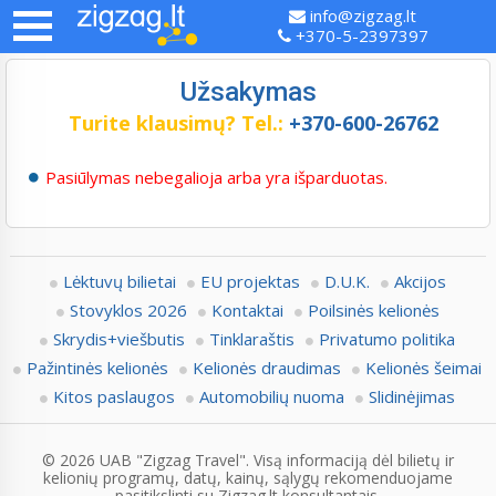
info@zigzag.lt
+370-5-2397397
Užsakymas
Turite klausimų?
Tel.:
+370-600-26762
Pasiūlymas nebegalioja arba yra išparduotas.
Lėktuvų bilietai
EU projektas
D.U.K.
Akcijos
Stovyklos 2026
Kontaktai
Poilsinės kelionės
Skrydis+viešbutis
Tinklaraštis
Privatumo politika
Pažintinės kelionės
Kelionės draudimas
Kelionės šeimai
Kitos paslaugos
Automobilių nuoma
Slidinėjimas
© 2026 UAB "Zigzag Travel". Visą informaciją dėl bilietų ir
kelionių programų, datų, kainų, sąlygų rekomenduojame
pasitikslinti su Zigzag.lt konsultantais.