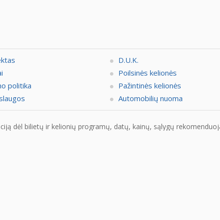
ektas
D.U.K.
i
Poilsinės kelionės
o politika
Pažintinės kelionės
slaugos
Automobilių nuoma
ją dėl bilietų ir kelionių programų, datų, kainų, sąlygų rekomenduojam