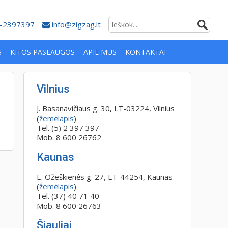
-2397397
info@zigzag.lt
S
KITOS PASLAUGOS
APIE MUS
KONTAKTAI
Vilnius
J. Basanavičiaus g. 30, LT-03224, Vilnius
(
žemėlapis
)
Tel. (5) 2 397 397
Mob. 8 600 26762
Kaunas
E. Ožeškienės g. 27, LT-44254, Kaunas
(
žemėlapis
)
Tel. (37) 40 71 40
Mob. 8 600 26763
Šiauliai