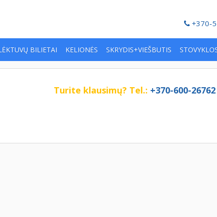
+370-5
LĖKTUVŲ BILIETAI
KELIONĖS
SKRYDIS+VIEŠBUTIS
STOVYKLO
Turite klausimų?
Tel.:
+370-600-26762