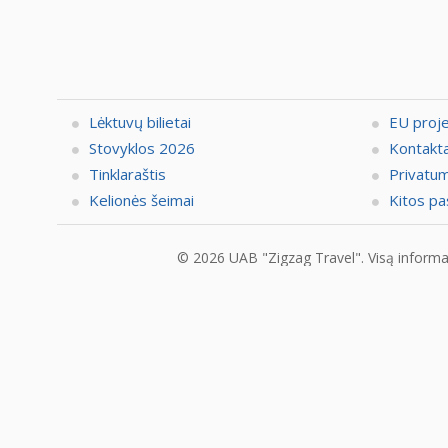
Lėktuvų bilietai
EU proj
Stovyklos 2026
Kontakta
Tinklaraštis
Privatum
Kelionės šeimai
Kitos pa
© 2026 UAB "Zigzag Travel". Visą informaci