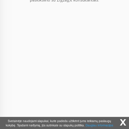
x
Svetainėje naudojami slapukai, kurie padeda užtikrinti jums teikiamų paslaugų
kokybę. Tęsdami naršymą, jūs sutinkate su slapukų politika.
Daugiau informacijos