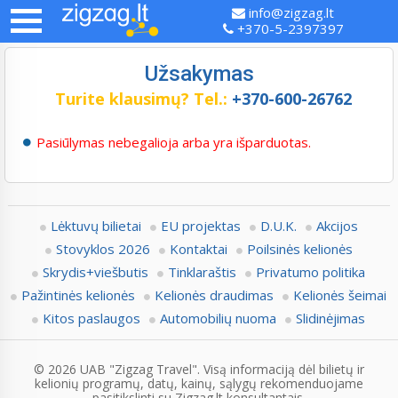
info@zigzag.lt
+370-5-2397397
Užsakymas
Turite klausimų?
Tel.:
+370-600-26762
Pasiūlymas nebegalioja arba yra išparduotas.
Lėktuvų bilietai
EU projektas
D.U.K.
Akcijos
Stovyklos 2026
Kontaktai
Poilsinės kelionės
Skrydis+viešbutis
Tinklaraštis
Privatumo politika
Pažintinės kelionės
Kelionės draudimas
Kelionės šeimai
Kitos paslaugos
Automobilių nuoma
Slidinėjimas
© 2026 UAB "Zigzag Travel". Visą informaciją dėl bilietų ir
kelionių programų, datų, kainų, sąlygų rekomenduojame
pasitikslinti su Zigzag.lt konsultantais.