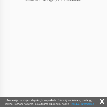
x
Svetainėje naudojami slapukai, kurie padeda užtikrinti jums teikiamų paslaugų
kokybę. Tęsdami naršymą, jūs sutinkate su slapukų politika.
Daugiau informacijos