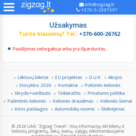
info@zigzag.lt
+370-5-2397397
Užsakymas
Turite klausimų?
Tel.:
+370-600-26762
Pasiūlymas nebegalioja arba yra išparduotas.
Lėktuvų bilietai
EU projektas
D.U.K.
Akcijos
Stovyklos 2026
Kontaktai
Poilsinės kelionės
Skrydis+viešbutis
Tinklaraštis
Privatumo politika
Pažintinės kelionės
Kelionės draudimas
Kelionės šeimai
Kitos paslaugos
Automobilių nuoma
Slidinėjimas
© 2026 UAB "Zigzag Travel". Visą informaciją dėl bilietų ir
kelionių programų, datų, kainų, sąlygų rekomenduojame
pasitikslinti su Zigzag.lt konsultantais.