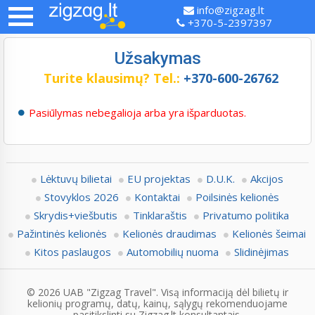
info@zigzag.lt
+370-5-2397397
Užsakymas
Turite klausimų?
Tel.:
+370-600-26762
Pasiūlymas nebegalioja arba yra išparduotas.
Lėktuvų bilietai
EU projektas
D.U.K.
Akcijos
Stovyklos 2026
Kontaktai
Poilsinės kelionės
Skrydis+viešbutis
Tinklaraštis
Privatumo politika
Pažintinės kelionės
Kelionės draudimas
Kelionės šeimai
Kitos paslaugos
Automobilių nuoma
Slidinėjimas
© 2026 UAB "Zigzag Travel". Visą informaciją dėl bilietų ir
kelionių programų, datų, kainų, sąlygų rekomenduojame
pasitikslinti su Zigzag.lt konsultantais.