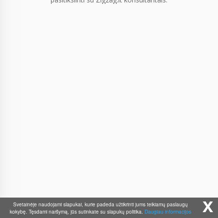
x
Svetainėje naudojami slapukai, kurie padeda užtikrinti jums teikiamų paslaugų
kokybę. Tęsdami naršymą, jūs sutinkate su slapukų politika.
Daugiau informacijos