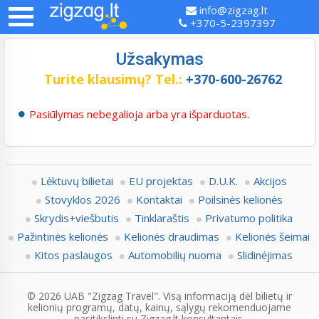
info@zigzag.lt
+370-5-2397397
Užsakymas
Turite klausimų?
Tel.:
+370-600-26762
Pasiūlymas nebegalioja arba yra išparduotas.
Lėktuvų bilietai
EU projektas
D.U.K.
Akcijos
Stovyklos 2026
Kontaktai
Poilsinės kelionės
Skrydis+viešbutis
Tinklaraštis
Privatumo politika
Pažintinės kelionės
Kelionės draudimas
Kelionės šeimai
Kitos paslaugos
Automobilių nuoma
Slidinėjimas
© 2026 UAB "Zigzag Travel". Visą informaciją dėl bilietų ir
kelionių programų, datų, kainų, sąlygų rekomenduojame
pasitikslinti su Zigzag.lt konsultantais.