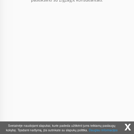
x
Svetainėje naudojami slapukai, kurie padeda užtikrinti jums teikiamų paslaugų
kokybę. Tęsdami naršymą, jūs sutinkate su slapukų politika.
Daugiau informacijos