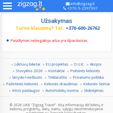
info@zigzag.lt
+370-5-2397397
Užsakymas
Turite klausimų?
Tel.:
+370-600-26762
Pasiūlymas nebegalioja arba yra išparduotas.
Lėktuvų bilietai
EU projektas
D.U.K.
Akcijos
Stovyklos 2026
Kontaktai
Poilsinės kelionės
Skrydis+viešbutis
Tinklaraštis
Privatumo politika
Pažintinės kelionės
Kelionės draudimas
Kelionės šeimai
Kitos paslaugos
Automobilių nuoma
Slidinėjimas
© 2026 UAB "Zigzag Travel". Visą informaciją dėl bilietų ir
kelionių programų, datų, kainų, sąlygų rekomenduojame
pasitikslinti su Zigzag.lt konsultantais.