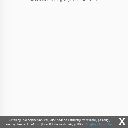
x
Svetainėje naudojami slapukai, kurie padeda užtikrinti jums teikiamų paslaugų
kokybę. Tęsdami naršymą, jūs sutinkate su slapukų politika.
Daugiau informacijos