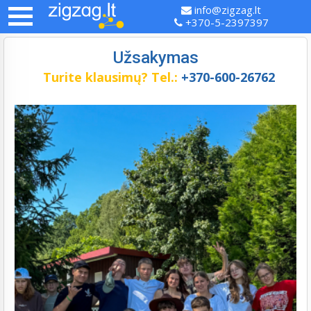
info@zigzag.lt
+370-5-2397397
Užsakymas
Turite klausimų?
Tel.:
+370-600-26762