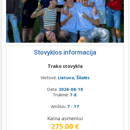
Stovyklos informacija
Trako stovykla
Vietovė:
Lietuva, Šilalės
Data:
2026-08-18
Trukmė:
7 d.
Amžius:
7 - 17
Kaina asmeniui
275.00 €