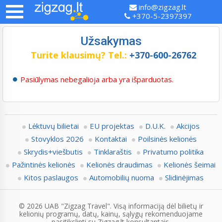
info@zigzag.lt
+370-5-2397397
Užsakymas
Turite klausimų?
Tel.:
+370-600-26762
Pasiūlymas nebegalioja arba yra išparduotas.
Lėktuvų bilietai
EU projektas
D.U.K.
Akcijos
Stovyklos 2026
Kontaktai
Poilsinės kelionės
Skrydis+viešbutis
Tinklaraštis
Privatumo politika
Pažintinės kelionės
Kelionės draudimas
Kelionės šeimai
Kitos paslaugos
Automobilių nuoma
Slidinėjimas
© 2026 UAB "Zigzag Travel". Visą informaciją dėl bilietų ir
kelionių programų, datų, kainų, sąlygų rekomenduojame
pasitikslinti su Zigzag.lt konsultantais.