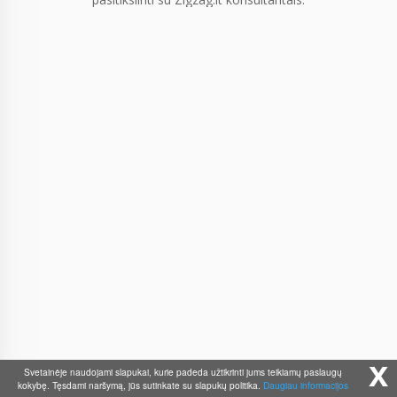
x
Svetainėje naudojami slapukai, kurie padeda užtikrinti jums teikiamų paslaugų
kokybę. Tęsdami naršymą, jūs sutinkate su slapukų politika.
Daugiau informacijos