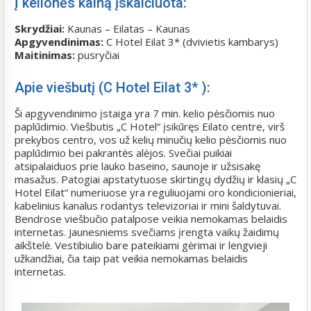
Į kelionės kainą įskaičiuota:
Skrydžiai:
Kaunas – Eilatas – Kaunas
Apgyvendinimas:
C Hotel Eilat 3* (dvivietis kambarys)
Maitinimas:
pusryčiai
Apie viešbutį (C Hotel Eilat 3* ):
Ši apgyvendinimo įstaiga yra 7 min. kelio pėsčiomis nuo
paplūdimio. Viešbutis „C Hotel“ įsikūręs Eilato centre, virš
prekybos centro, vos už kelių minučių kelio pėsčiomis nuo
paplūdimio bei pakrantės alėjos. Svečiai puikiai
atsipalaiduos prie lauko baseino, saunoje ir užsisakę
masažus. Patogiai apstatytuose skirtingų dydžių ir klasių „C
Hotel Eilat“ numeriuose yra reguliuojami oro kondicionieriai,
kabelinius kanalus rodantys televizoriai ir mini šaldytuvai.
Bendrose viešbučio patalpose veikia nemokamas belaidis
internetas. Jaunesniems svečiams įrengta vaikų žaidimų
aikštelė. Vestibiulio bare pateikiami gėrimai ir lengvieji
užkandžiai, čia taip pat veikia nemokamas belaidis
internetas.