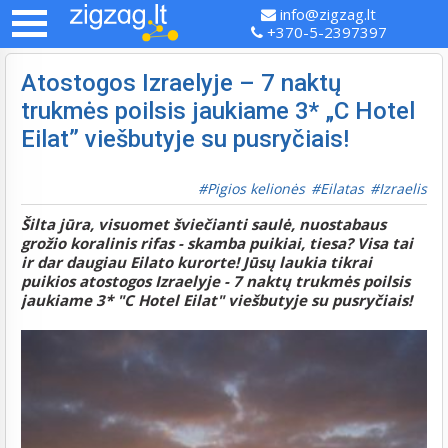
info@zigzag.lt
+370-5-2397397
Atostogos Izraelyje – 7 naktų
trukmės poilsis jaukiame 3* „C Hotel
Eilat” viešbutyje su pusryčiais!
Pigios kelionės
Eilatas
Izraelis
Šilta jūra, visuomet šviečianti saulė, nuostabaus
grožio koralinis rifas - skamba puikiai, tiesa? Visa tai
ir dar daugiau Eilato kurorte! Jūsų laukia tikrai
puikios atostogos Izraelyje - 7 naktų trukmės poilsis
jaukiame 3* "C Hotel Eilat" viešbutyje su pusryčiais!