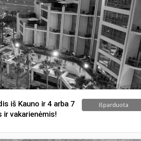
is iš Kauno ir 4 arba 7
Išparduota
 ir vakarienėmis!