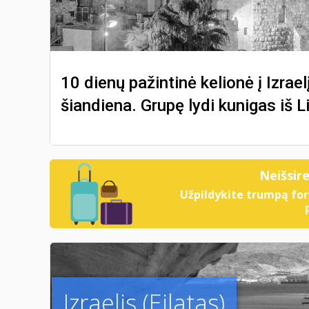
10 dienų pažintinė kelionė į Izraelį: 
šiandiena. Grupę lydi kunigas iš L
Neišsir
Užpildykite trumpą for
Izraelis (Eilatas)