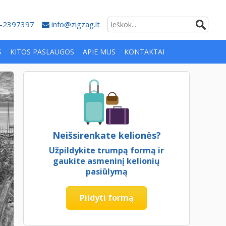
-2397397
info@zigzag.lt
S
KITOS PASLAUGOS
APIE MUS
KONTAKTAI
Neišsirenkate kelionės?
Užpildykite trumpą formą ir
gaukite asmeninį kelionių
pasiūlymą
Pildyti formą