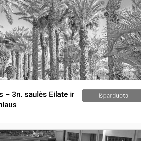
 – 3n. saulės Eilate ir
Išparduota
lniaus