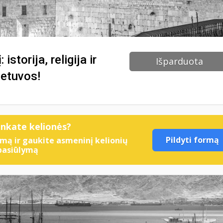
istorija, religija ir
Išparduota
ietuvos!
enkate kelionės?
Pildyti formą
mą ir gaukite asmeninį kelionių
pasiūlymą