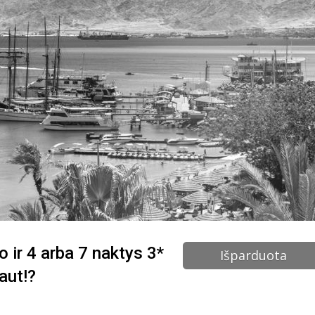
o ir 4 arba 7 naktys 3*
Išparduota
aut!?