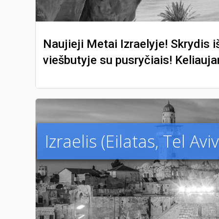
Naujieji Metai Izraelyje! Skrydis 
viešbutyje su pusryčiais! Keliauj
Izraelis (Eilatas, Tel Avi