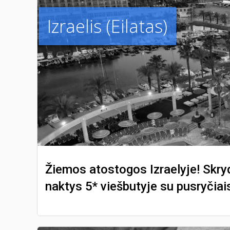
Izraelis (Eilatas)
Žiemos atostogos Izraelyje! Skryd
naktys 5* viešbutyje su pusryčiais