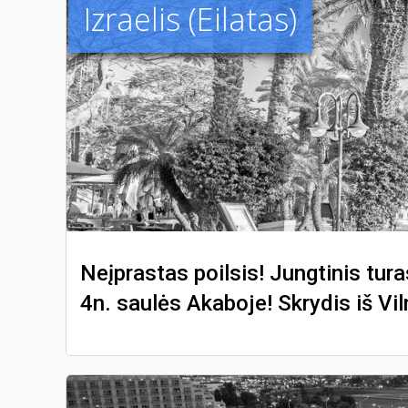
Izraelis (Eilatas)
Neįprastas poilsis! Jungtinis turas
4n. saulės Akaboje! Skrydis iš Vi