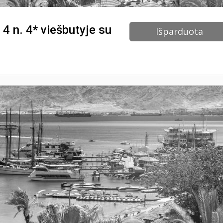
, 4 n. 4* viešbutyje su
Išparduota