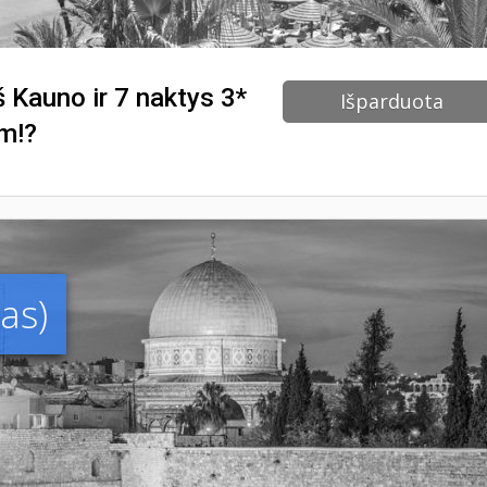
iš Kauno ir 7 naktys 3*
Išparduota
am!?
vas)