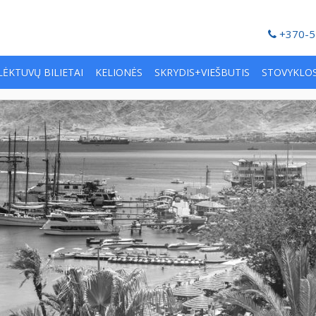
+370-5
LĖKTUVŲ BILIETAI
KELIONĖS
SKRYDIS+VIEŠBUTIS
STOVYKLO