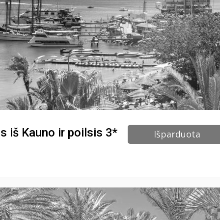
 iš Kauno ir poilsis 3*
Išparduota