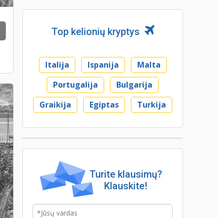
Top kelionių kryptys
Italija
Ispanija
Malta
Portugalija
Bulgarija
Graikija
Egiptas
Turkija
Turite klausimų?
Klauskite!