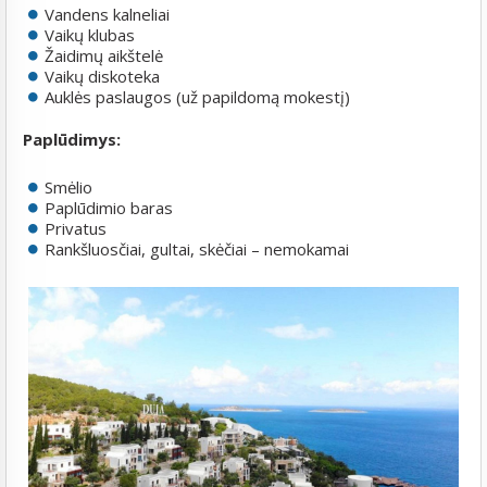
Vandens kalneliai
Vaikų klubas
Žaidimų aikštelė
Vaikų diskoteka
Auklės paslaugos (už papildomą mokestį)
Paplūdimys:
Smėlio
Paplūdimio baras
Privatus
Rankšluosčiai, gultai, skėčiai – nemokamai