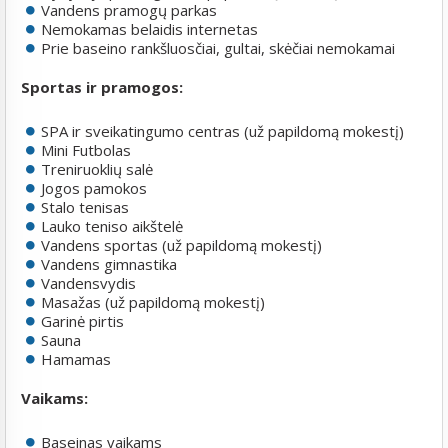
Vandens pramogų parkas
Nemokamas belaidis internetas
Prie baseino rankšluosčiai, gultai, skėčiai nemokamai
Sportas ir pramogos:
SPA ir sveikatingumo centras (už papildomą mokestį)
Mini Futbolas
Treniruoklių salė
Jogos pamokos
Stalo tenisas
Lauko teniso aikštelė
Vandens sportas (už papildomą mokestį)
Vandens gimnastika
Vandensvydis
Masažas (už papildomą mokestį)
Garinė pirtis
Sauna
Hamamas
Vaikams:
Baseinas vaikams