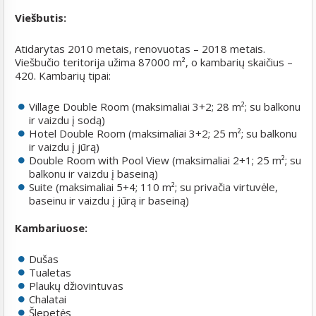
Viešbutis:
Atidarytas 2010 metais, renovuotas – 2018 metais.
Viešbučio teritorija užima 87000 m², o kambarių skaičius –
420. Kambarių tipai:
Village Double Room (maksimaliai 3+2; 28 m²; su balkonu
ir vaizdu į sodą)
Hotel Double Room (maksimaliai 3+2; 25 m²; su balkonu
ir vaizdu į jūrą)
Double Room with Pool View (maksimaliai 2+1; 25 m²; su
balkonu ir vaizdu į baseiną)
Suite (maksimaliai 5+4; 110 m²; su privačia virtuvėle,
baseinu ir vaizdu į jūrą ir baseiną)
Kambariuose:
Dušas
Tualetas
Plaukų džiovintuvas
Chalatai
Šlepetės