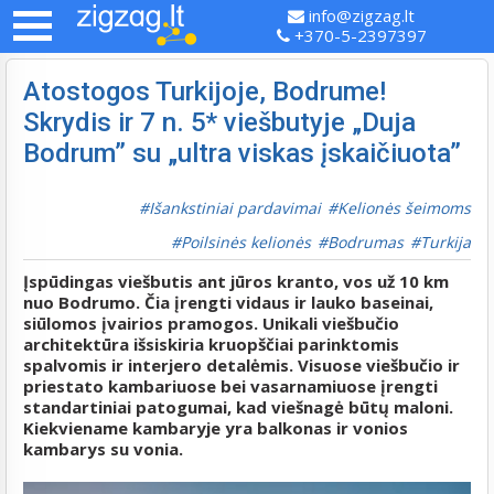
info@zigzag.lt
+370-5-2397397
Atostogos Turkijoje, Bodrume!
Skrydis ir 7 n. 5* viešbutyje „Duja
Bodrum” su „ultra viskas įskaičiuota”
Išankstiniai pardavimai
Kelionės šeimoms
Poilsinės kelionės
Bodrumas
Turkija
Įspūdingas viešbutis ant jūros kranto, vos už 10 km
nuo Bodrumo. Čia įrengti vidaus ir lauko baseinai,
siūlomos įvairios pramogos. Unikali viešbučio
architektūra išsiskiria kruopščiai parinktomis
spalvomis ir interjero detalėmis. Visuose viešbučio ir
priestato kambariuose bei vasarnamiuose įrengti
standartiniai patogumai, kad viešnagė būtų maloni.
Kiekviename kambaryje yra balkonas ir vonios
kambarys su vonia.