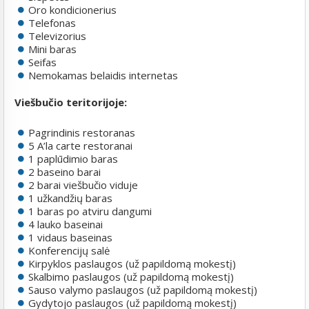
Oro kondicionerius
Telefonas
Televizorius
Mini baras
Seifas
Nemokamas belaidis internetas
Viešbučio teritorijoje:
Pagrindinis restoranas
5 A’la carte restoranai
1 paplūdimio baras
2 baseino barai
2 barai viešbučio viduje
1 užkandžių baras
1 baras po atviru dangumi
4 lauko baseinai
1 vidaus baseinas
Konferencijų salė
Kirpyklos paslaugos (už papildomą mokestį)
Skalbimo paslaugos (už papildomą mokestį)
Sauso valymo paslaugos (už papildomą mokestį)
Gydytojo paslaugos (už papildomą mokestį)