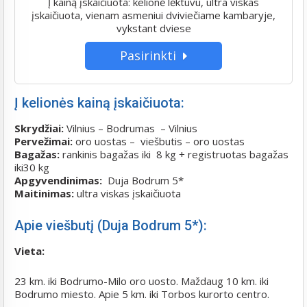
Į kainą įskaičiuota: kelionė lėktuvu, ultra viskas
įskaičiuota, vienam asmeniui dviviečiame kambaryje,
vykstant dviese
Pasirinkti
Į kelionės kainą įskaičiuota:
Skrydžiai:
Vilnius – Bodrumas – Vilnius
Pervežimai:
oro uostas – viešbutis – oro uostas
Bagažas:
rankinis bagažas iki 8 kg + registruotas bagažas
iki30 kg
Apgyvendinimas:
Duja Bodrum 5*
Maitinimas:
ultra viskas įskaičiuota
Apie viešbutį (Duja Bodrum 5*):
Vieta:
23 km. iki Bodrumo-Milo oro uosto. Maždaug 10 km. iki
Bodrumo miesto. Apie 5 km. iki Torbos kurorto centro.