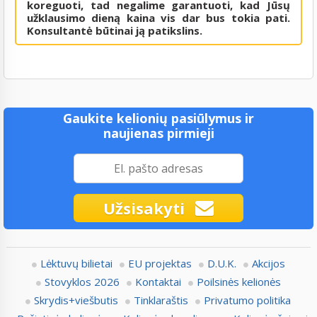
koreguoti, tad negalime garantuoti, kad Jūsų
užklausimo dieną kaina vis dar bus tokia pati.
Konsultantė būtinai ją patikslins.
Gaukite kelionių pasiūlymus ir
naujienas pirmieji
Užsisakyti
Lėktuvų bilietai
EU projektas
D.U.K.
Akcijos
Stovyklos 2026
Kontaktai
Poilsinės kelionės
Skrydis+viešbutis
Tinklaraštis
Privatumo politika