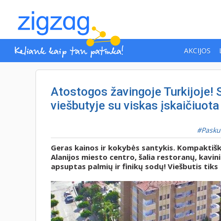
AKCIJOS
Atostogos žavingoje Turkijoje! S
viešbutyje su viskas įskaičiuota
Pasku
Geras kainos ir kokybės santykis. Kompaktiška 
Alanijos miesto centro, šalia restoranų, kavin
apsuptas palmių ir finikų sodų! Viešbutis tiks