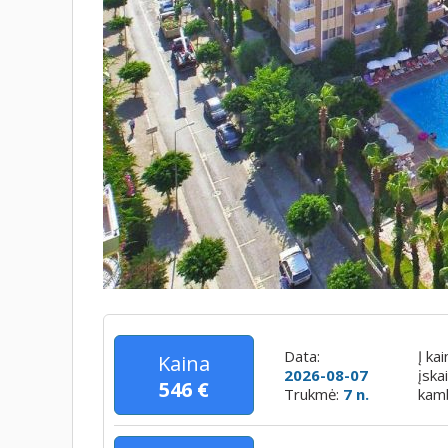
Data:
Į ka
Kaina
2026-08-07
įska
546 €
Trukmė:
7 n.
kamb