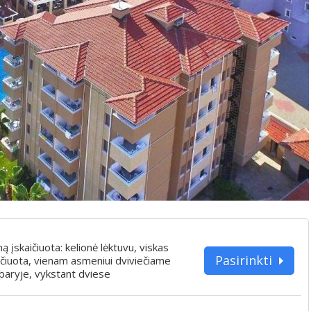
iną įskaičiuota: kelionė lėktuvu, viskas
Pasirinkti
ičiuota, vienam asmeniui dviviečiame
aryje, vykstant dviese