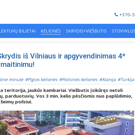
+370-5
LĖKTUVŲ BILIETAI
KELIONĖS
SKRYDIS+VIEŠBUTIS
STOVYKLO
krydis iš Vilniaus ir apgyvendinimas 4*
 maitinimu!
tinė minutė
Pigios kelionės
Poilsinės kelionės
Alanija
Turkija
teritorija, jaukūs kambariai. Viešbutis įsikūręs netoli
ių, parduotuvių. Vos 3 min. kelio pėsčiomis nuo paplūdimio,
 šeimų poilsiui.