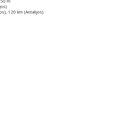
e 50 m
jos)
s), 120 km (Antalijos)