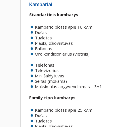
Kambariai
Standartinis kambarys
Kambario plotas apie 16 kv.m
Dušas
Tualetas
Plaukų džiovintuvas
Balkonas
Oro kondicionierius (vietinis)
Telefonas
Televizorius
Mini šaldytuvas
Seifas (mokama)
Maksimalus apgyvendinimas – 3+1
Family tipo kambarys
Kambario plotas apie 25 kv.m
Dušas
Tualetas
Plaukų džiovintuvas