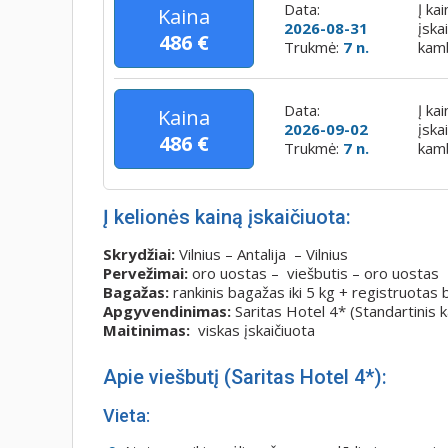
Data:
Į ka
Kaina
2026-08-31
įska
486 €
Trukmė:
7 n.
kamb
Data:
Į ka
Kaina
2026-09-02
įska
486 €
Trukmė:
7 n.
kamb
Į kelionės kainą įskaičiuota:
Skrydžiai:
Vilnius – Antalija – Vilnius
Pervežimai:
oro uostas – viešbutis – oro uostas
Bagažas:
rankinis bagažas iki 5 kg + registruotas 
Apgyvendinimas:
Saritas Hotel 4*
(Standartinis
Maitinimas:
viskas įskaičiuota
Apie viešbutį (Saritas Hotel 4*):
Vieta: