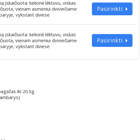
iną įskaičiuota: kelionė lėktuvu, viskas
Pasirinkti
ičiuota, vienam asmeniui dviviečiame
aryje, vykstant dviese
iną įskaičiuota: kelionė lėktuvu, viskas
Pasirinkti
ičiuota, vienam asmeniui dviviečiame
aryje, vykstant dviese
bagažas iki 20 kg
 kambarys)