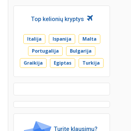
Top kelionių kryptys
Italija
Ispanija
Malta
Portugalija
Bulgarija
Graikija
Egiptas
Turkija
Turite klausimų?