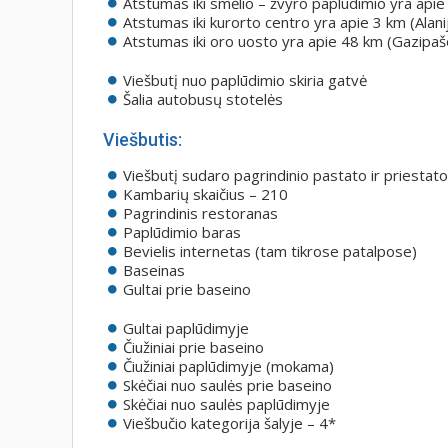
Atstumas iki smėlio – žvyro paplūdimio yra api
Atstumas iki kurorto centro yra apie 3 km (Alani
Atstumas iki oro uosto yra apie 48 km (Gazipašo
Viešbutį nuo paplūdimio skiria gatvė
Šalia autobusų stotelės
Viešbutis:
Viešbutį sudaro pagrindinio pastato ir priestato
Kambarių skaičius – 210
Pagrindinis restoranas
Paplūdimio baras
Bevielis internetas (tam tikrose patalpose)
Baseinas
Gultai prie baseino
Gultai paplūdimyje
Čiužiniai prie baseino
Čiužiniai paplūdimyje (mokama)
Skėčiai nuo saulės prie baseino
Skėčiai nuo saulės paplūdimyje
Viešbučio kategorija šalyje – 4*