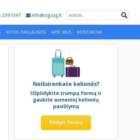
-2397397
info@zigzag.lt
S
KITOS PASLAUGOS
APIE MUS
KONTAKTAI
Neišsirenkate kelionės?
Užpildykite trumpą formą ir
gaukite asmeninį kelionių
pasiūlymą
Pildyti formą