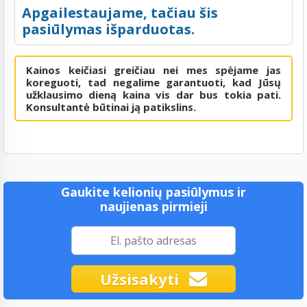
Apgailestaujame, tačiau šis
pasiūlymas išparduotas.
Kainos keičiasi greičiau nei mes spėjame jas
koreguoti, tad negalime garantuoti, kad Jūsų
užklausimo dieną kaina vis dar bus tokia pati.
Konsultantė būtinai ją patikslins.
Gaukite kelionių pasiūlymus ir
naujienas pirmieji
Užsisakyti