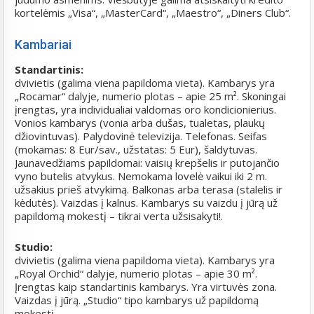
kortelėmis „Visa“, „MasterCard“, „Maestro“, „Diners Club“.
Kambariai
Standartinis:
dvivietis (galima viena papildoma vieta). Kambarys yra
„Rocamar“ dalyje, numerio plotas – apie 25 m². Skoningai
įrengtas, yra individualiai valdomas oro kondicionierius.
Vonios kambarys (vonia arba dušas, tualetas, plaukų
džiovintuvas). Palydovinė televizija. Telefonas. Seifas
(mokamas: 8 Eur/sav., užstatas: 5 Eur), šaldytuvas.
Jaunavedžiams papildomai: vaisių krepšelis ir putojančio
vyno butelis atvykus. Nemokama lovelė vaikui iki 2 m.
užsakius prieš atvykimą. Balkonas arba terasa (stalelis ir
kėdutės). Vaizdas į kalnus. Kambarys su vaizdu į jūrą už
papildomą mokestį – tikrai verta užsisakyti!.
Studio:
dvivietis (galima viena papildoma vieta). Kambarys yra
„Royal Orchid“ dalyje, numerio plotas – apie 30 m².
Įrengtas kaip standartinis kambarys. Yra virtuvės zona.
Vaizdas į jūrą. „Studio“ tipo kambarys už papildomą
mokestį.