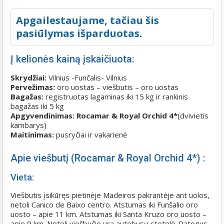
Apgailestaujame, tačiau šis
pasiūlymas išparduotas.
Į kelionės kainą įskaičiuota:
Skrydžiai:
Vilnius -Funčalis- Vilnius
Pervežimas:
oro uostas – viešbutis – oro uostas
Bagažas:
registruotas lagaminas iki 15 kg ir rankinis
bagažas iki 5 kg
Apgyvendinimas: Rocamar & Royal Orchid 4*
(dvivietis
kambarys)
Maitinimas:
pusryčiai ir vakarienė
Apie viešbutį (Rocamar & Royal Orchid 4*) :
Vieta:
Viešbutis įsikūręs pietinėje Madeiros pakrantėje ant uolos,
netoli Canico de Baixo centro. Atstumas iki Funšalio oro
uosto – apie 11 km. Atstumas iki Santa Kruzo oro uosto –
apie 9 km. Netoli viešbučio yra autobusų stotelė. Patogus