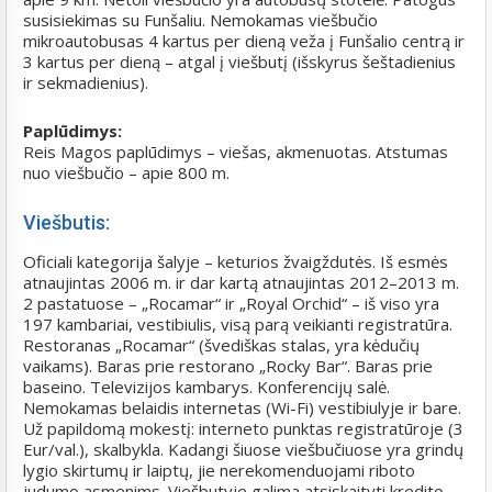
susisiekimas su Funšaliu. Nemokamas viešbučio
mikroautobusas 4 kartus per dieną veža į Funšalio centrą ir
3 kartus per dieną – atgal į viešbutį (išskyrus šeštadienius
ir sekmadienius).
Paplūdimys:
Reis Magos paplūdimys – viešas, akmenuotas. Atstumas
nuo viešbučio – apie 800 m.
Viešbutis:
Oficiali kategorija šalyje – keturios žvaigždutės. Iš esmės
atnaujintas 2006 m. ir dar kartą atnaujintas 2012–2013 m.
2 pastatuose – „Rocamar“ ir „Royal Orchid“ – iš viso yra
197 kambariai, vestibiulis, visą parą veikianti registratūra.
Restoranas „Rocamar“ (švediškas stalas, yra kėdučių
vaikams). Baras prie restorano „Rocky Bar“. Baras prie
baseino. Televizijos kambarys. Konferencijų salė.
Nemokamas belaidis internetas (Wi-Fi) vestibiulyje ir bare.
Už papildomą mokestį: interneto punktas registratūroje (3
Eur/val.), skalbykla. Kadangi šiuose viešbučiuose yra grindų
lygio skirtumų ir laiptų, jie nerekomenduojami riboto
judumo asmenims. Viešbutyje galima atsiskaityti kredito