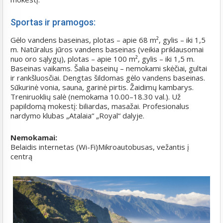
Sportas ir pramogos:
Gėlo vandens baseinas, plotas – apie 68 m², gylis – iki 1,5
m. Natūralus jūros vandens baseinas (veikia priklausomai
nuo oro sąlygų), plotas – apie 100 m², gylis – iki 1,5 m.
Baseinas vaikams. Šalia baseinų – nemokami skėčiai, gultai
ir rankšluosčiai. Dengtas šildomas gėlo vandens baseinas.
Sūkurinė vonia, sauna, garinė pirtis. Žaidimų kambarys.
Treniruoklių salė (nemokama 10.00–18.30 val.). Už
papildomą mokestį: biliardas, masažai. Profesionalus
nardymo klubas „Atalaia“ „Royal“ dalyje.
Nemokamai:
Belaidis internetas (Wi-Fi)Mikroautobusas, vežantis į
centrą