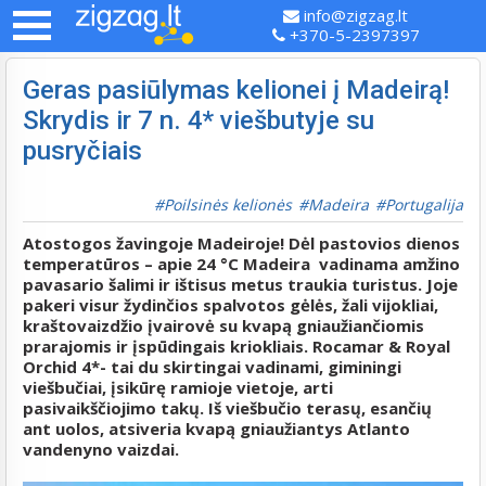
info@zigzag.lt
+370-5-2397397
Geras pasiūlymas kelionei į Madeirą!
Skrydis ir 7 n. 4* viešbutyje su
pusryčiais
Poilsinės kelionės
Madeira
Portugalija
Atostogos žavingoje Madeiroje! Dėl pastovios dienos
temperatūros – apie 24 °C Madeira vadinama amžino
pavasario šalimi ir ištisus metus traukia turistus. Joje
pakeri visur žydinčios spalvotos gėlės, žali vijokliai,
kraštovaizdžio įvairovė su kvapą gniaužiančiomis
prarajomis ir įspūdingais kriokliais.
Rocamar & Royal
Orchid 4*- tai du skirtingai vadinami, giminingi
viešbučiai, įsikūrę ramioje vietoje, arti
pasivaikščiojimo takų. Iš viešbučio terasų, esančių
ant uolos, atsiveria kvapą gniaužiantys Atlanto
vandenyno vaizdai.