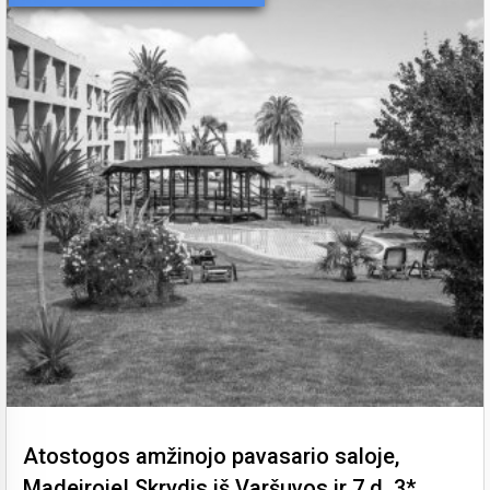
Atostogos amžinojo pavasario saloje,
Madeiroje! Skrydis iš Varšuvos ir 7 d. 3*