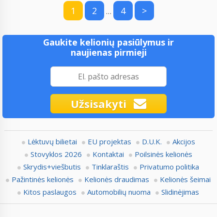
1
2
4
>
…
Gaukite kelionių pasiūlymus ir
naujienas pirmieji
Užsisakyti
Lėktuvų bilietai
EU projektas
D.U.K.
Akcijos
Stovyklos 2026
Kontaktai
Poilsinės kelionės
Skrydis+viešbutis
Tinklaraštis
Privatumo politika
Pažintinės kelionės
Kelionės draudimas
Kelionės šeimai
Kitos paslaugos
Automobilių nuoma
Slidinėjimas