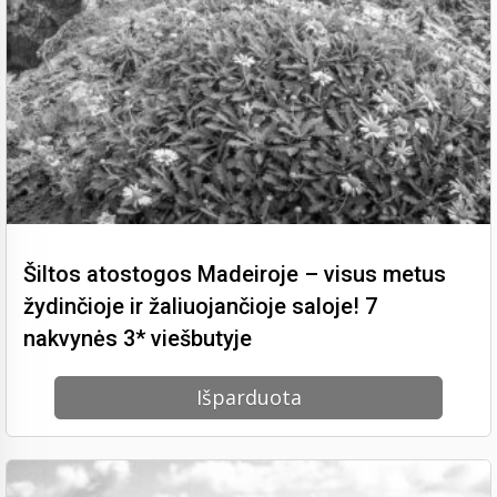
Šiltos atostogos Madeiroje – visus metus
žydinčioje ir žaliuojančioje saloje! 7
nakvynės 3* viešbutyje
Išparduota