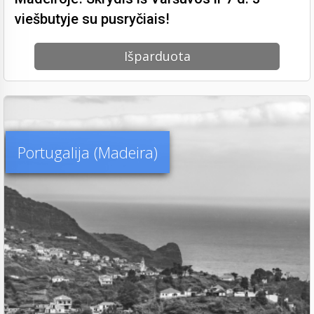
viešbutyje su pusryčiais!
Išparduota
Portugalija (Madeira)