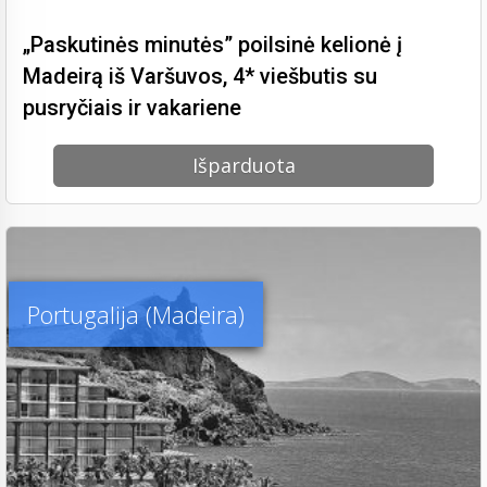
„Paskutinės minutės” poilsinė kelionė į
Madeirą iš Varšuvos, 4* viešbutis su
pusryčiais ir vakariene
Išparduota
Portugalija (Madeira)