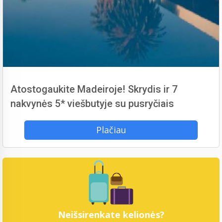
Atostogaukite Madeiroje! Skrydis ir 7
nakvynės 5* viešbutyje su pusryčiais
Plačiau
Neišsirenkate kelionės?