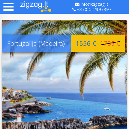
info@zigzag.lt
+370-5-2397397
Portugalija (Madeira)
1556 €
1789 €