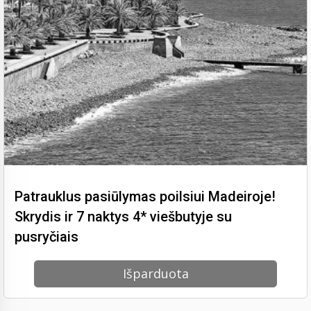
Patrauklus pasiūlymas poilsiui Madeiroje!
Skrydis ir 7 naktys 4* viešbutyje su
pusryčiais
Išparduota