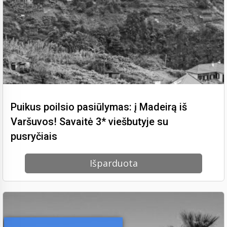
Puikus poilsio pasiūlymas: į Madeirą iš
Varšuvos! Savaitė 3* viešbutyje su
pusryčiais
Išparduota