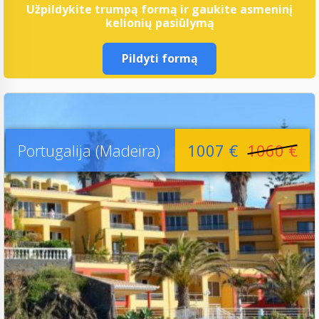
Užpildykite trumpą formą ir gaukite asmeninį
kelionių pasiūlymą
Pildyti formą
Portugalija (Madeira)
1007 €
1060 €