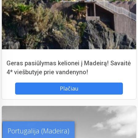
Geras pasiūlymas kelionei į Madeirą! Savaitė
4* viešbutyje prie vandenyno!
Plačiau
Portugalija (Madeira)