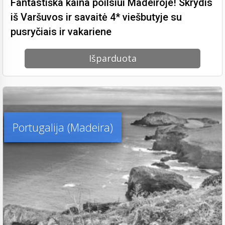
Fantastiška kaina poilsiui Madeiroje! Skrydis
iš Varšuvos ir savaitė 4* viešbutyje su
pusryčiais ir vakariene
Išparduota
Portugalija (Madeira)