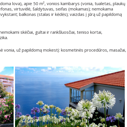
ildoma lova), apie 50 m², vonios kambarys (vonia, tualetas, plaukų
elefonas, virtuvėlė, šaldytuvas, seifas (mokamas); nemokama
tvykstant; balkonas (stalas ir kėdės); vaizdas į jūrą už papildomą
emokami skėčiai, gultai ir rankšluosčiai, teniso kortai,
ika.
nė vonia, už papildomą mokestį: kosmetinės procedūros, masažai,