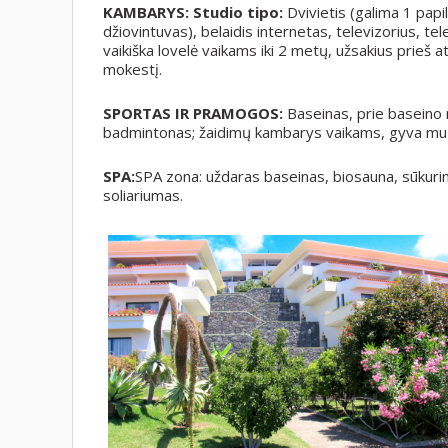
KAMBARYS:
Studio tipo:
Dvivietis (galima 1 pap
džiovintuvas), belaidis internetas, televizorius, t
vaikiška lovelė vaikams iki 2 metų, užsakius prieš a
mokestį.
SPORTAS IR PRAMOGOS:
Baseinas, prie baseino n
badmintonas; žaidimų kambarys vaikams, gyva muz
SPA:
SPA zona: uždaras baseinas, biosauna, sūkuri
soliariumas.