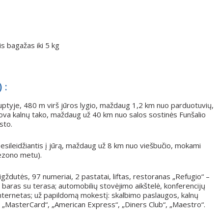
is bagažas iki 5 kg
 :
tyje, 480 m virš jūros lygio, maždaug 1,2 km nuo parduotuvių,
va kalnų tako, maždaug už 40 km nuo salos sostinės Funšalio
sto.
 besileidžiantis į jūrą, maždaug už 8 km nuo viešbučio, mokami
 sezono metu).
aigždutės, 97 numeriai, 2 pastatai, liftas, restoranas „Refugio“ –
ir baras su terasa; automobilių stovėjimo aikštelė, konferencijų
internetas; už papildomą mokestį: skalbimo paslaugos, kalnų
, „MasterCard“, „American Express“, „Diners Club“, „Maestro“.