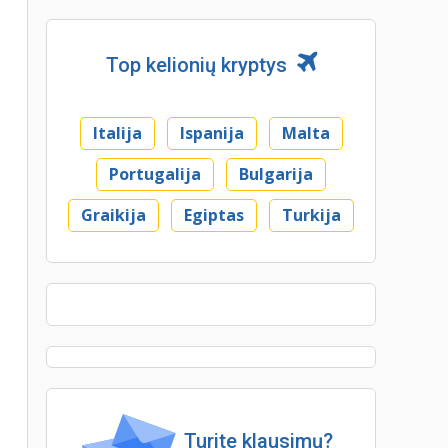
Top kelionių kryptys
Italija
Ispanija
Malta
Portugalija
Bulgarija
Graikija
Egiptas
Turkija
Turite klausimų?