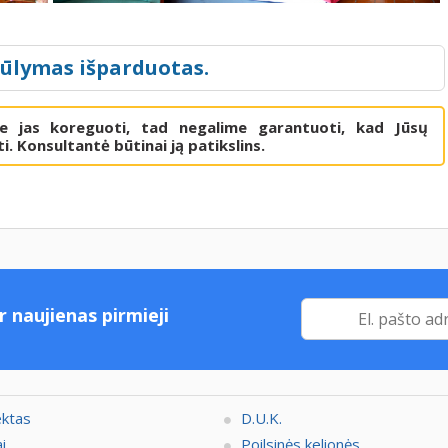
iūlymas išparduotas.
me jas koreguoti, tad negalime garantuoti, kad Jūsų
i. Konsultantė būtinai ją patikslins.
r naujienas pirmieji
ektas
D.U.K.
i
Poilsinės kelionės