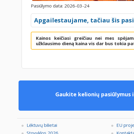
Pasiūlymo data:
2026-03-24
Apgailestaujame, tačiau šis pas
Kainos keičiasi greičiau nei mes spėja
užklausimo dieną kaina vis dar bus tokia pat
Gaukite kelionių pasiūlymus i
Lėktuvų bilietai
EU proj
Stovyklos 2026
Kontakta