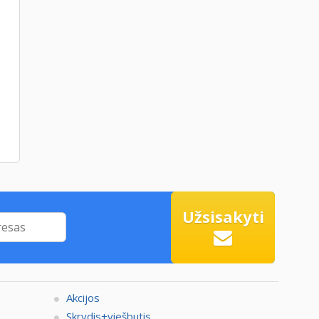
Užsisakyti
Akcijos
Skrydis+viešbutis