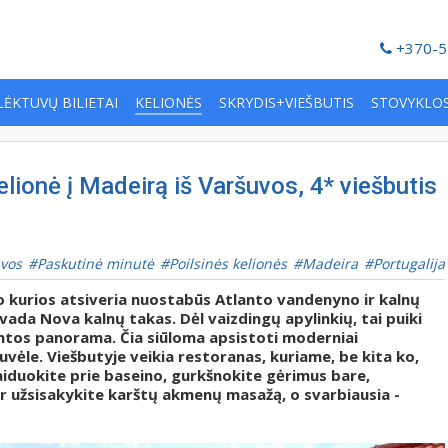
+370-5
LĖKTUVŲ BILIETAI
KELIONĖS
SKRYDIS+VIEŠBUTIS
STOVYKLO
lionė į Madeirą iš Varšuvos, 4* viešbutis
uvos
Paskutinė minutė
Poilsinės kelionės
Madeira
Portugalija
uo kurios atsiveria nuostabūs Atlanto vandenyno ir kalnų
vada Nova kalnų takas. Dėl vaizdingų apylinkių, tai puiki
amtos panorama. Čia siūloma apsistoti moderniai
vėle. Viešbutyje veikia restoranas, kuriame, be kita ko,
laiduokite prie baseino, gurkšnokite gėrimus bare,
r užsisakykite karštų akmenų masažą, o svarbiausia -