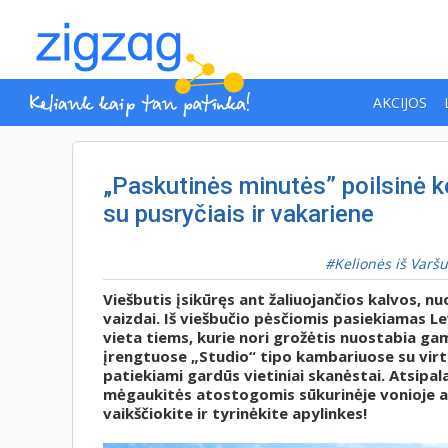
AKCIJOS
„Paskutinės minutės” poilsinė ke
su pusryčiais ir vakariene
Kelionės iš Varš
Viešbutis įsikūręs ant žaliuojančios kalvos, n
vaizdai. Iš viešbučio pėsčiomis pasiekiamas Le
vieta tiems, kurie nori grožėtis nuostabia g
įrengtuose „Studio“ tipo kambariuose su virtu
patiekiami gardūs vietiniai skanėstai. Atsipa
mėgaukitės atostogomis sūkurinėje vonioje a
vaikščiokite ir tyrinėkite apylinkes!