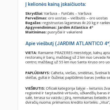
Į kelionės kainą įskaičiuota:
Skrydžiai:
Varšuva – Funčalis – Varšuva
Pervežimas:
oro uostas – viešbutis – oro uostas
Bagažas:
registruotas lagaminas iki 20 kg ir rankin
Apgyvendinimas: Jardim Atlantico 4
*
Maitinimas:
pusryčiai ir vakarienė
Apie viešbutį (JARDIM ATLANTICO 4*)
VIETA:
Ramiame PRAZERES miestelyje, kalnų apsup
restoranų ir barų, maždaug už 2 km nuo Levada No
centro; maždaug už 55 km nuo Santa Kruso oro uo
PAPLŪDIMYS:
Calheta, viešas, smėlėtas, švelniai
skėčiai, gultai ir čiužiniai; paplūdimio baras (veikia
VIEŠBUTIS:
Oficiali kategorija šalyje – keturios žv
regioninė ir tarptautinė virtuvės, užkandžių baras 
salė, terasa su vaizdu į jūrą, nemokamas belaidis 
dviračių nuoma; priimamos kredito kortelės: „Visa“