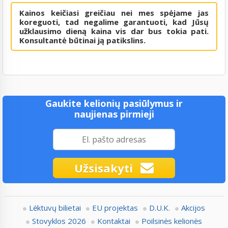
Kainos keičiasi greičiau nei mes spėjame jas
koreguoti, tad negalime garantuoti, kad Jūsų
užklausimo dieną kaina vis dar bus tokia pati.
Konsultantė būtinai ją patikslins.
Gaukite kelionių pasiūlymus ir
naujienas pirmieji
Užsisakyti
Lėktuvų bilietai
EU projektas
D.U.K.
Akcijos
Stovyklos 2026
Kontaktai
Poilsinės kelionės