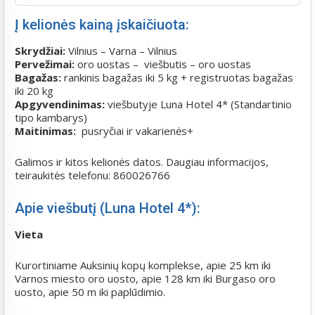
Į kelionės kainą įskaičiuota:
Skrydžiai:
Vilnius – Varna – Vilnius
Pervežimai:
oro uostas – viešbutis – oro uostas
Bagažas:
rankinis bagažas iki 5 kg + registruotas bagažas
iki 20 kg
Apgyvendinimas:
viešbutyje Luna Hotel 4*
(Standartinio
tipo kambarys)
Maitinimas:
pusryčiai ir vakarienės+
Galimos ir kitos kelionės datos. Daugiau informacijos,
teiraukitės telefonu: 860026766
Apie viešbutį (Luna Hotel 4*):
Vieta
Kurortiniame Auksinių kopų komplekse, apie 25 km iki
Varnos miesto oro uosto, apie 128 km iki Burgaso oro
uosto, apie 50 m iki paplūdimio.