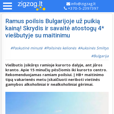
info@zigzag.lt
+370-5-2397397
Ramus poilsis Bulgarijoje už puikią
kainą! Skrydis ir savaitė atostogų 4*
viešbutyje su maitinimu
Paskutinė minutė
Poilsinės kelionės
Auksinės Smiltys
Bulgarija
Viešbutis įsikūręs ramioje kurorto dalyje, ant jūros
kranto. Apie 15 minučių pėsčiomis iki kurorto centro.
Rekomenduojamas ramiam poilsiui. Į HB+ maitinimo
tipą vakarienės metu įskaičiuoti neriboti vietinės
gamybos alkoholiniai ir nealkoholiniai gėrimai.