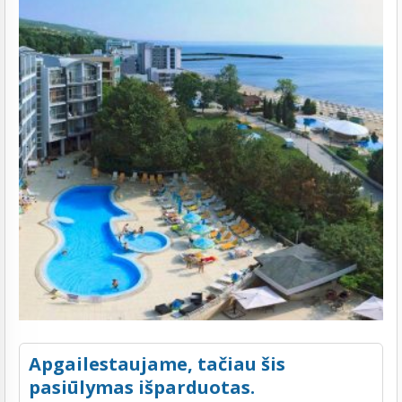
Apgailestaujame, tačiau šis
pasiūlymas išparduotas.