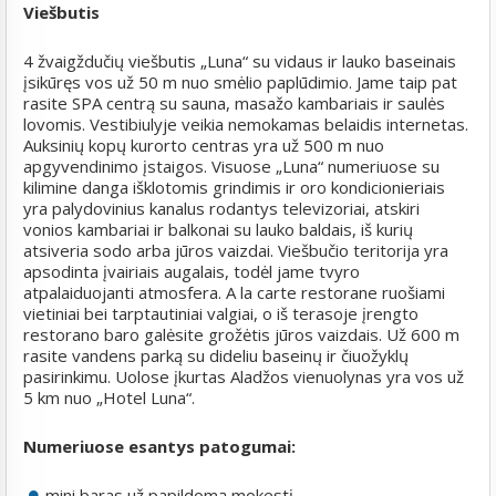
Viešbutis
4 žvaigždučių viešbutis „Luna“ su vidaus ir lauko baseinais
įsikūręs vos už 50 m nuo smėlio paplūdimio. Jame taip pat
rasite SPA centrą su sauna, masažo kambariais ir saulės
lovomis. Vestibiulyje veikia nemokamas belaidis internetas.
Auksinių kopų kurorto centras yra už 500 m nuo
apgyvendinimo įstaigos. Visuose „Luna“ numeriuose su
kilimine danga išklotomis grindimis ir oro kondicionieriais
yra palydovinius kanalus rodantys televizoriai, atskiri
vonios kambariai ir balkonai su lauko baldais, iš kurių
atsiveria sodo arba jūros vaizdai. Viešbučio teritorija yra
apsodinta įvairiais augalais, todėl jame tvyro
atpalaiduojanti atmosfera. A la carte restorane ruošiami
vietiniai bei tarptautiniai valgiai, o iš terasoje įrengto
restorano baro galėsite grožėtis jūros vaizdais. Už 600 m
rasite vandens parką su dideliu baseinų ir čiuožyklų
pasirinkimu. Uolose įkurtas Aladžos vienuolynas yra vos už
5 km nuo „Hotel Luna“.
Numeriuose esantys patogumai:
mini baras už papildomą mokestį