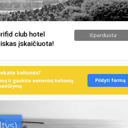
ifid club hotel
Išparduota
iskas įskaičiuota!
enkate kelionės?
Pildyti formą
mą ir gaukite asmeninį kelionių
pasiūlymą
tys)