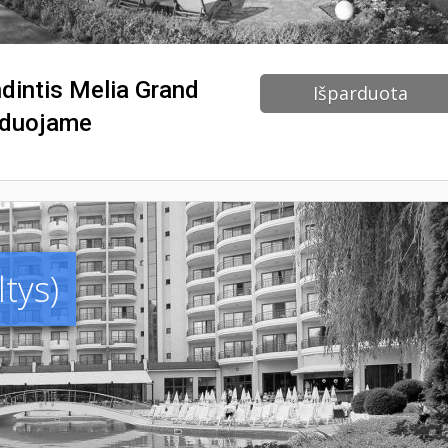
ndintis Melia Grand
Išparduota
nduojame
tys)