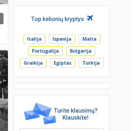
Top kelionių kryptys
Italija
Ispanija
Malta
Portugalija
Bulgarija
Graikija
Egiptas
Turkija
Turite klausimų?
Klauskite!