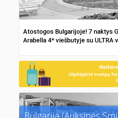
Atostogos Bulgarijoje! 7 naktys Gr
Arabella 4* viešbutyje su ULTRA v
Neišsir
Užpildykite trumpą for
Bulgarija (Auksinės Smil