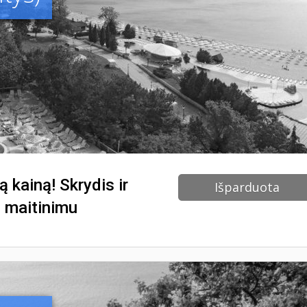
ą kainą! Skrydis ir
Išparduota
u maitinimu