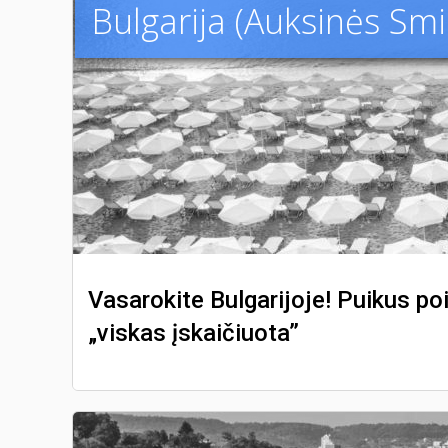
Bulgarija (Auksinės Smil
Vasarokite Bulgarijoje! Puikus poi
„viskas įskaičiuota”