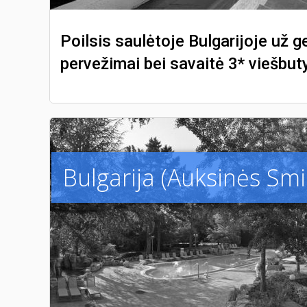
Poilsis saulėtoje Bulgarijoje už g
pervežimai bei savaitė 3* viešbut
Bulgarija (Auksinės Smil