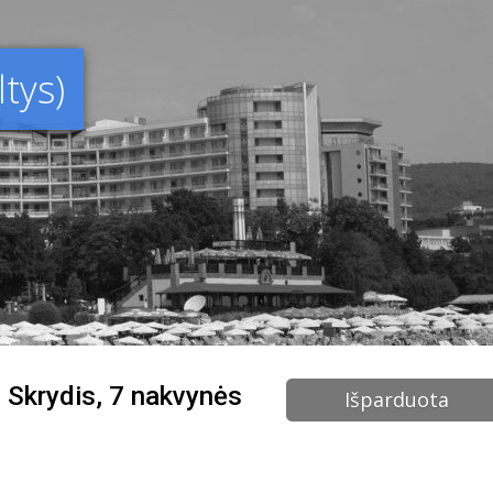
tys)
e! Skrydis, 7 nakvynės
Išparduota