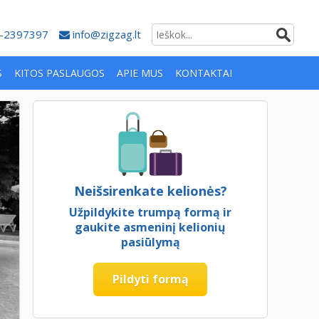
-2397397
info@zigzag.lt
S
KITOS PASLAUGOS
APIE MUS
KONTAKTAI
Neišsirenkate kelionės?
Užpildykite trumpą formą ir
gaukite asmeninį kelionių
pasiūlymą
Pildyti formą