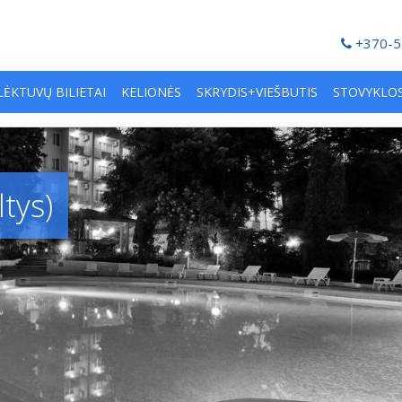
+370-5
LĖKTUVŲ BILIETAI
KELIONĖS
SKRYDIS+VIEŠBUTIS
STOVYKLO
tys)