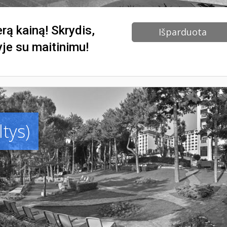
erą kainą! Skrydis,
Išparduota
yje su maitinimu!
tys)