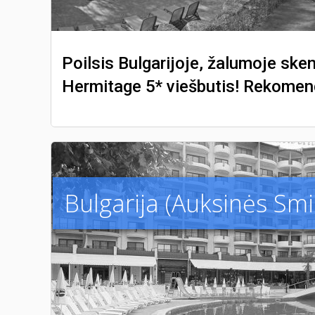
Poilsis Bulgarijoje, žalumoje ske
Hermitage 5* viešbutis! Rekome
Bulgarija (Auksinės Smil