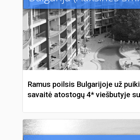
Ramus poilsis Bulgarijoje už puiki
savaitė atostogų 4* viešbutyje s