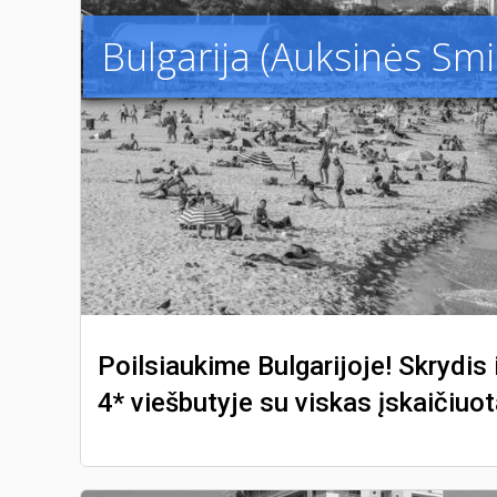
Bulgarija (Auksinės Smil
Poilsiaukime Bulgarijoje! Skrydis i
4* viešbutyje su viskas įskaičiuo