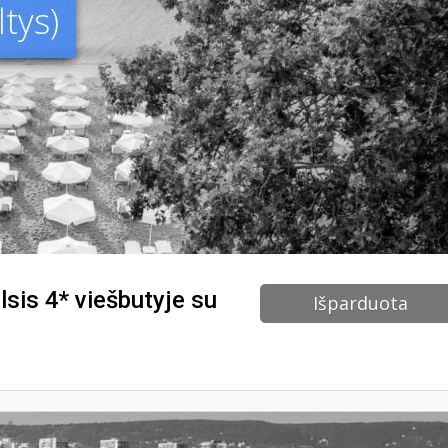
tys)
lsis 4* viešbutyje su
Išparduota