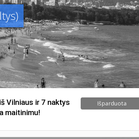
tys)
š Vilniaus ir 7 naktys
Išparduota
ta maitinimu!