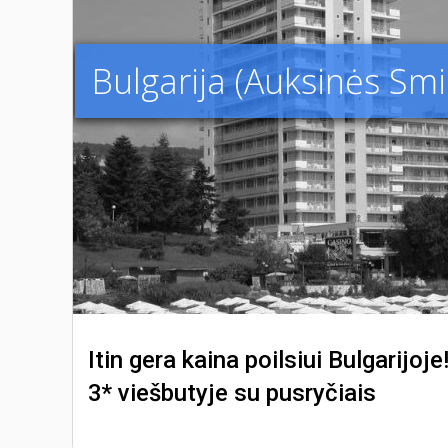
Bulgarija (Auksinės Smil
Itin gera kaina poilsiui Bulgarijoj
3* viešbutyje su pusryčiais