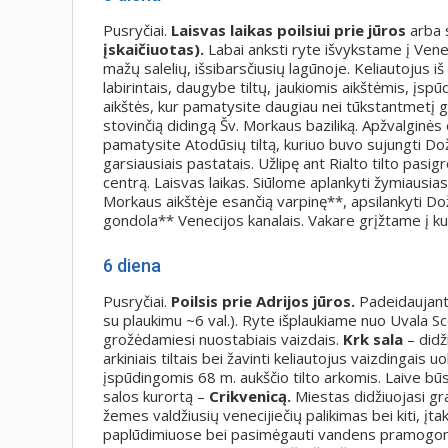
Pusryčiai.
Laisvas laikas poilsiui prie jūros
arba 
įskaičiuotas).
Labai anksti ryte išvykstame į Ven
mažų salelių, išsibarsčiusių lagūnoje. Keliautojus iš
labirintais, daugybe tiltų, jaukiomis aikštėmis, įsp
aikštės, kur pamatysite daugiau nei tūkstantmetį 
stovinčią didingą Šv. Morkaus baziliką. Apžvalginė
pamatysite Atodūsių tiltą, kuriuo buvo sujungti Dožų
garsiausiais pastatais. Užlipę ant Rialto tilto pasig
centrą. Laisvas laikas. Siūlome aplankyti žymiausias
Morkaus aikštėje esančią varpinę**, apsilankyti Dož
gondola** Venecijos kanalais. Vakare grįžtame į ku
6 diena
Pusryčiai.
Poilsis prie Adrijos jūros.
Padeidaujan
su plaukimu ~6 val.). Ryte išplaukiame nuo Uvala Sc
grožėdamiesi nuostabiais vaizdais.
Krk sala
– didž
arkiniais tiltais bei žavinti keliautojus vaizdingais
įspūdingomis 68 m. aukščio tilto arkomis. Laive būsi
salos kurortą –
Crikvenicą.
Miestas didžiuojasi gr
žemes valdžiusių venecijiečių palikimas bei kiti, įta
paplūdimiuose bei pasimėgauti vandens pramogomis