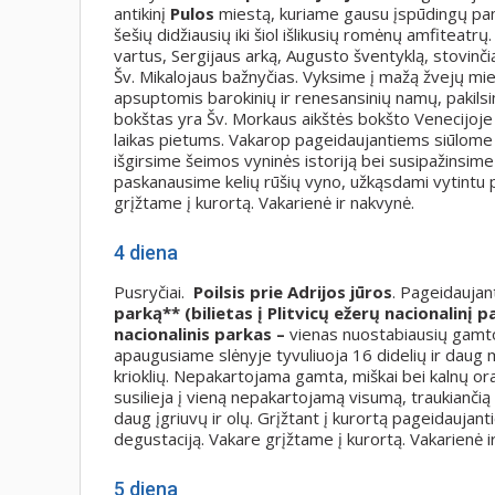
antikinį
Pulos
miestą, kuriame gausu įspūdingų pami
šešių didžiausių iki šiol išlikusių romėnų amfiteat
vartus, Sergijaus arką, Augusto šventyklą, stovinči
Šv. Mikalojaus bažnyčias. Vyksime į mažą žvejų mie
apsuptomis barokinių ir renesansinių namų, pakilsi
bokštas yra Šv. Morkaus aikštės bokšto Venecijoje 
laikas pietums. Vakarop pageidaujantiems siūlom
išgirsime šeimos vyninės istoriją bei susipažins
paskanausime kelių rūšių vyno, užkąsdami vytintu p
grįžtame į kurortą. Vakarienė ir nakvynė.
4 diena
Pusryčiai.
Poilsis prie Adrijos jūros
. Pageidauja
parką** (bilietas į Plitvicų ežerų nacionalinį p
nacionalinis parkas –
vienas nuostabiausių gamto
apaugusiame slėnyje tyvuliuoja 16 didelių ir daug
krioklių. Nepakartojama gamta, miškai bei kalnų oras,
susilieja į vieną nepakartojamą visumą, traukiančią 
daug įgriuvų ir olų. Grįžtant į kurortą pageidaujan
degustaciją. Vakare grįžtame į kurortą. Vakarienė i
5 diena