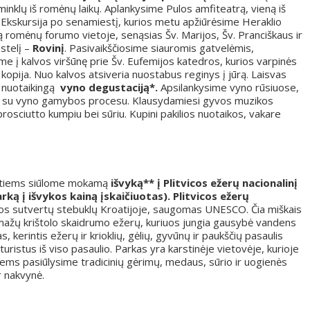
nklų iš romėnų laikų. Aplankysime Pulos amfiteatrą, vieną iš
rų. Ekskursija po senamiestį, kurios metu apžiūrėsime Heraklio
ą romėnų forumo vietoje, senąsias Šv. Marijos, Šv. Pranciškaus ir
stelį –
Rovinį
. Pasivaikščiosime siauromis gatvelėmis,
me į kalvos viršūnę prie Šv. Eufemijos katedros, kurios varpinės
kopija. Nuo kalvos atsiveria nuostabus reginys į jūrą. Laisvas
e nuotaikingą
vyno degustaciją*.
Apsilankysime vyno rūsiuose,
ime su vyno gamybos procesu. Klausydamiesi gyvos muzikos
rosciutto kumpiu bei sūriu. Kupini pakilios nuotaikos, vakare
ntiems siūlome mokamą
išvyką** į Plitvicos ežerų nacionalinį
arką į išvykos kainą įskaičiuotas).
Plitvicos ežerų
s sutvertų stebuklų Kroatijoje, saugomas UNESCO. Čia miškais
 mažų krištolo skaidrumo ežerų, kuriuos jungia gausybė vandens
 kerintis ežerų ir krioklių, gėlių, gyvūnų ir paukščių pasaulis
turistus iš viso pasaulio. Parkas yra karstinėje vietovėje, kurioje
tiems pasiūlysime tradicinių gėrimų, medaus, sūrio ir uogienės
r nakvynė.