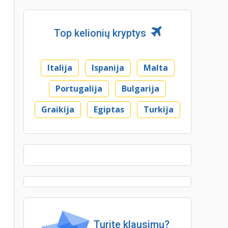
Top kelionių kryptys
Italija
Ispanija
Malta
Portugalija
Bulgarija
Graikija
Egiptas
Turkija
Turite klausimų?