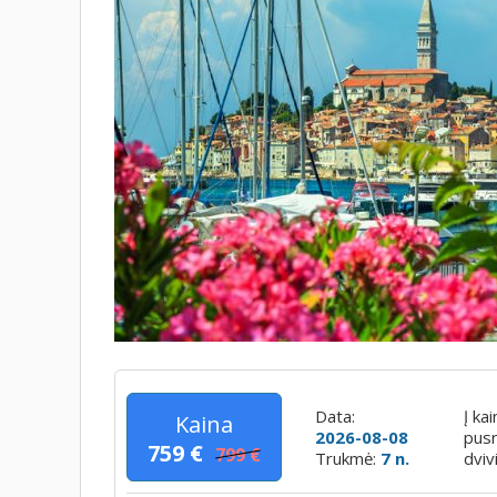
Data:
Į ka
Kaina
2026-08-08
pusr
759 €
799 €
Trukmė:
7 n.
dviv