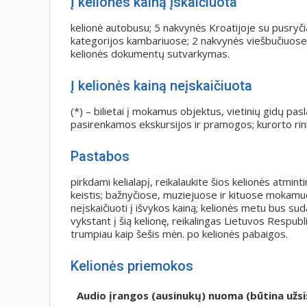
Į kelionės kainą įskaičiuota
kelionė autobusu; 5 nakvynės Kroatijoje su pusry
kategorijos kambariuose; 2 nakvynės viešbučiuose
kelionės dokumentų sutvarkymas.
Į kelionės kainą neįskaičiuota
(*) – bilietai į mokamus objektus, vietinių gidų p
pasirenkamos ekskursijos ir pramogos; kurorto rink
Pastabos
pirkdami kelialapį, reikalaukite šios kelionės atminti
keistis; bažnyčiose, muziejuose ir kituose mokam
neįskaičiuoti į išvykos kainą; kelionės metu bus sud
vykstant į šią kelionę, reikalingas Lietuvos Respub
trumpiau kaip šešis mėn. po kelionės pabaigos.
Kelionės priemokos
Audio įrangos (ausinukų) nuoma (būtina užsi