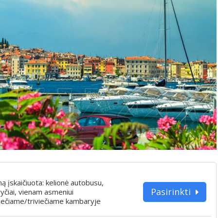
iną įskaičiuota: kelionė autobusu,
Pasirinkti
yčiai, vienam asmeniui
iečiame/triviečiame kambaryje