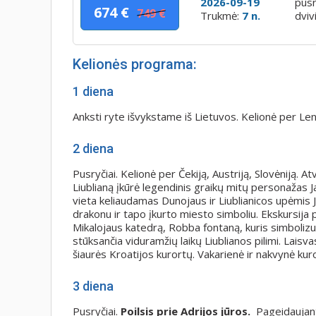
2026-09-19
pusr
674 €
749 €
Trukmė:
7 n.
dviv
Kelionės programa:
1 diena
Anksti ryte išvykstame iš Lietuvos. Kelionė per Lenk
2 diena
Pusryčiai. Kelionė per Čekiją, Austriją, Slovėniją. 
Liublianą įkūrė legendinis graikų mitų personažas J
vieta keliaudamas Dunojaus ir Liublianicos upėmis 
drakonu ir tapo įkurto miesto simboliu. Ekskursija 
Mikalojaus katedrą, Robba fontaną, kuris simbolizuo
stūksančia viduramžių laikų Liublianos pilimi. Laisva
šiaurės Kroatijos kurortų. Vakarienė ir nakvynė kur
3 diena
Pusryčiai.
Poilsis prie Adrijos jūros.
Pageidaujan