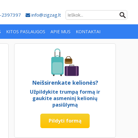
-2397397
info@zigzag.lt
S
KITOS PASLAUGOS
APIE MUS
KONTAKTAI
Neišsirenkate kelionės?
Užpildykite trumpą formą ir
gaukite asmeninį kelionių
pasiūlymą
Pildyti formą