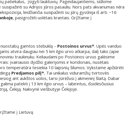
ių patiekalus, įsigyti lauktuvių. Pageidaujantiems, siūlome
e susipažinti su Adrijos jūros pasauliu. Nors pats akvariumas nėra
ekspozicija, leidžiančia susipažinti su jūrų gyvūnija iš arti. ~16
ankoje
, pasigrožėti uolėtais krantais. Grįžtame į
e nuostabų gamtos stebuklą –
Postoinos urvus*
. Upės vanduo
ams atvira daugiau nei 5 km ilgio urvo atkarpa, dalį tako (apie
enoviniu traukinuku. Keliaudami po Postoinos urvus galėsime
s: įvairiausio dydžio galerijomis ir koridoriais, nusėtais
a oro temperatūra tesiekia 10 laipsnių šilumos. Vykstame apžiūrėti
idingą
Predjamos pilį*.
Tai unikalus viduramžių tvirtovės
tiesiog ant aukštos uolos, tarsi įsirėžusi į akmeninį šlaitą. Dabar
s galima patekti į 13 km ilgio urvus – labirintus, išsidėsčiusius
riją, Čekiją. Nakvynė viešbutyje Čekijoje.
grįžtame į Lietuvą.