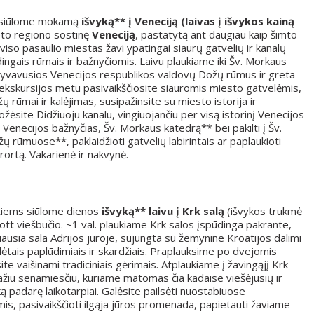
siūlome mokamą
išvyką** į
Veneciją (laivas į išvykos kainą
eto regiono sostinę
Veneciją
, pastatytą ant daugiau kaip šimto
 viso pasaulio miestas žavi ypatingai siaurų gatvelių ir kanalų
ūdingais rūmais ir bažnyčiomis. Laivu plaukiame iki Šv. Morkaus
gyvavusios Venecijos respublikos valdovų Dožų rūmus ir greta
s ekskursijos metu pasivaikščiosite siauromis miesto gatvelėmis,
 rūmai ir kalėjimas, susipažinsite su miesto istorija ir
rožėsite Didžiuoju kanalu, vingiuojančiu per visą istorinį Venecijos
 Venecijos bažnyčias, Šv. Morkaus katedrą** bei pakilti į Šv.
ų rūmuose**, paklaidžioti gatvelių labirintais ar paplaukioti
rortą. Vakarienė ir nakvynė.
tiems siūlome dienos
išvyką** laivu į Krk salą
(išvykos trukmė
ott viešbučio. ~1 val. plaukiame Krk salos įspūdinga pakrante,
iausia sala Adrijos jūroje, sujungta su žemynine Kroatijos dalimi
 uolėtais paplūdimiais ir skardžiais. Praplauksime po dvejomis
te vaišinami tradiciniais gėrimais. Atplaukiame į žavingąjį Krk
ažiu senamiesčiu, kuriame matomas čia kadaise viešėjusių ir
ką padarę laikotarpiai. Galėsite pailsėti nuostabiuose
, pasivaikščioti ilgąja jūros promenada, papietauti žaviame