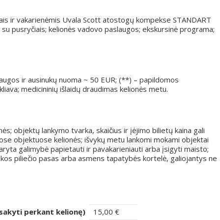
čiais ir vakarienėmis Uvala Scott atostogų kompekse STANDART
 su pusryčiais; kelionės vadovo paslaugos; ekskursinė programa;
aslaugos ir ausinukų nuoma ~ 50 EUR; (**) – papildomos
liava; medicininių išlaidų draudimas kelionės metu.
nės; objektų lankymo tvarka, skaičius ir įėjimo bilietų kaina gali
uose objektuose kelionės; išvykų metu lankomi mokami objektai
aryta galimybė papietauti ir pavakarieniauti arba įsigyti maisto;
likos piliečio pasas arba asmens tapatybės kortelė, galiojantys ne
sakyti perkant kelionę)
15,00 €