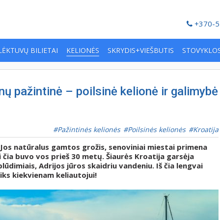
+370-5
LĖKTUVŲ BILIETAI
KELIONĖS
SKRYDIS+VIEŠBUTIS
STOVYKLO
nų pažintinė – poilsinė kelionė ir galimybė
Pažintinės kelionės
Poilsinės kelionės
Kroatija
. Jos natūralus gamtos grožis, senoviniai miestai primena
 čia buvo vos prieš 30 metų. Šiaurės Kroatija garsėja
lūdimiais, Adrijos jūros skaidriu vandeniu. Iš čia lengvai
iks kiekvienam keliautojui!