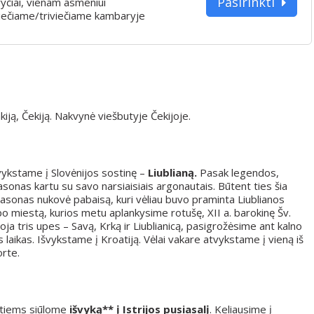
Pasirinkti
yčiai, vienam asmeniui
iečiame/triviečiame kambaryje
iją, Čekiją. Nakvynė viešbutyje Čekijoje.
Atvykstame į Slovėnijos sostinę –
Liublianą.
Pasak legendos,
asonas kartu su savo narsiaisiais argonautais. Būtent ties šia
Jasonas nukovė pabaisą, kuri vėliau buvo praminta Liublianos
po miestą, kurios metu aplankysime rotušę, XII a. barokinę Šv.
ja tris upes – Savą, Krką ir Liublianicą, pasigrožėsime ant kalno
s laikas. Išvykstame į Kroatiją. Vėlai vakare atvykstame į vieną iš
orte.
tiems siūlome
išvyką** į Istrijos pusiasalį
. Keliausime į