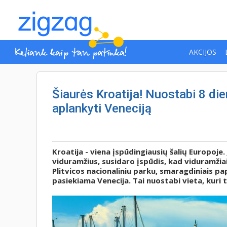
AKCIJOS
Šiaurės Kroatija! Nuostabi 8 die
aplankyti Veneciją
Kroatija - viena įspūdingiausių šalių Europoje
viduramžius, susidaro įspūdis, kad viduramžiai
Plitvicos nacionaliniu parku, smaragdiniais pap
pasiekiama Venecija. Tai nuostabi vieta, kuri t