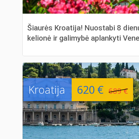
Šiaurės Kroatija! Nuostabi 8 dien
kelionė ir galimybė aplankyti Vene
Kroatija
620 €
689 €