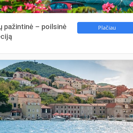
ų pažintinė – poilsinė
Plačiau
ciją