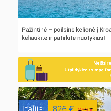
Pažintinė – poilsinė kelionė į Kro
keliaukite ir patirkite nuotykius!
Neišsir
Užpildykite trumpą for
Italija
826 €
889 €