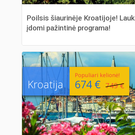
Poilsis šiaurinėje Kroatijoje! Lau
įdomi pažintinė programa!
Populiari kelionė!
Kroatija
674 €
749 €