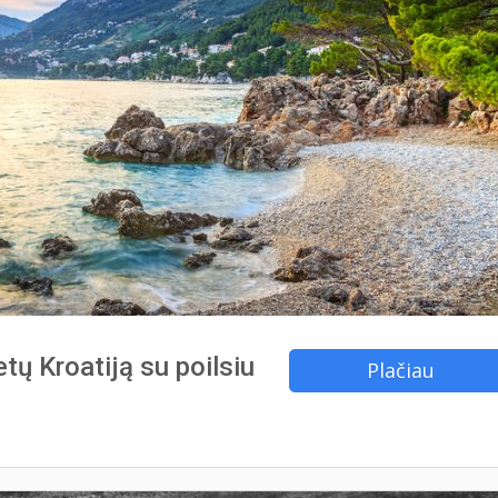
etų Kroatiją su poilsiu
Plačiau