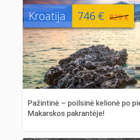
Kroatija
746 €
829 €
Pažintinė – poilsinė kelionė po pi
Makarskos pakrantėje!