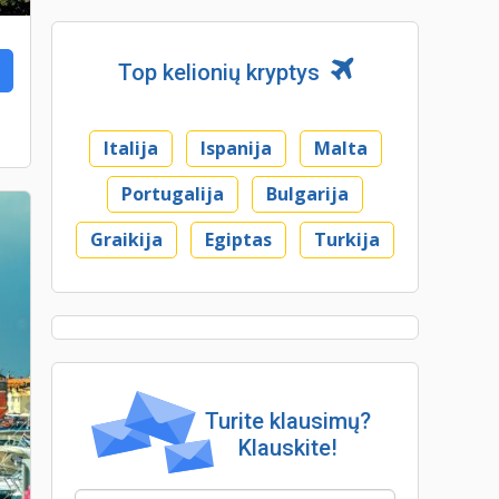
Top kelionių kryptys
Italija
Ispanija
Malta
Portugalija
Bulgarija
Graikija
Egiptas
Turkija
Turite klausimų?
Klauskite!