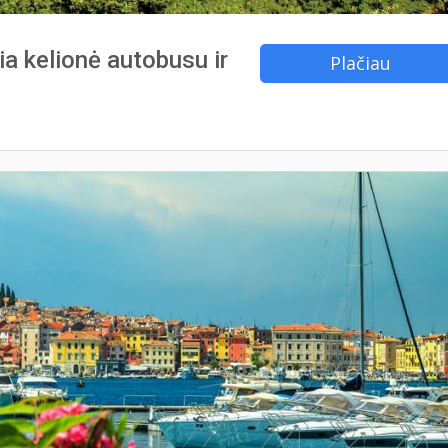
kia kelionė autobusu ir
Plačiau