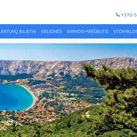
+370-5
LĖKTUVŲ BILIETAI
KELIONĖS
SKRYDIS+VIEŠBUTIS
STOVYKLO