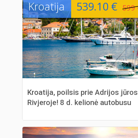
Kroatija
539.10 €
599 
Kroatija, poilsis prie Adrijos jūro
Rivjeroje! 8 d. kelionė autobusu