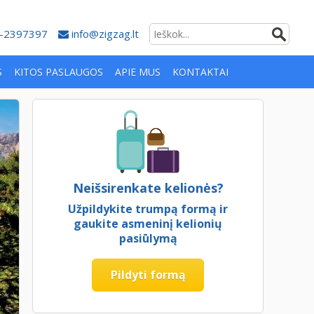
-2397397
info@zigzag.lt
S
KITOS PASLAUGOS
APIE MUS
KONTAKTAI
Neišsirenkate kelionės?
Užpildykite trumpą formą ir
gaukite asmeninį kelionių
pasiūlymą
Pildyti formą