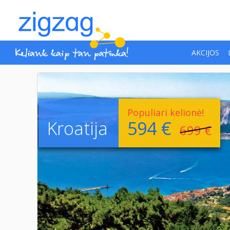
AKCIJOS
Populiari kelionė!
Kroatija
594 €
699 €