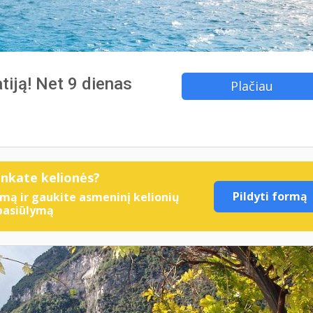
atiją! Net 9 dienas
Plačiau
enkate kelionės?
Pildyti formą
mą ir gaukite asmeninį kelionių
pasiūlymą