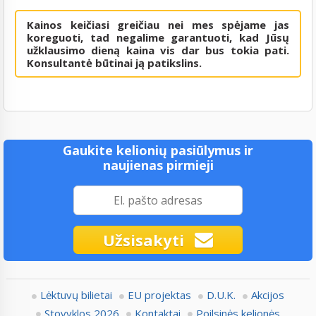
Kainos keičiasi greičiau nei mes spėjame jas
koreguoti, tad negalime garantuoti, kad Jūsų
užklausimo dieną kaina vis dar bus tokia pati.
Konsultantė būtinai ją patikslins.
Gaukite kelionių pasiūlymus ir
naujienas pirmieji
Užsisakyti
Lėktuvų bilietai
EU projektas
D.U.K.
Akcijos
Stovyklos 2026
Kontaktai
Poilsinės kelionės