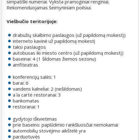
simpatiški numeriai. Vyksta pramoginiai renginiai.
Rekomenduojamas šeimyniniam poilsiui.
Viešbučio teritorijoje:
drabužių skalbimo paslaugos (už papildomą mokestį)
interneto kavinė už papildomą mokestį
taksi paslaugos
autobusas iki miesto centro (už papildomą mokestį)
baseinai: 4 (1 šildomas žiemos sezonu)
amfiteatras
konferencijų salės: 1
barai: 6
vandens kalneliai: 2 (nešildomas)
a la carte restoranai: 3
bankomatas
restoranai: 1
gydytojo iškvietimas
prie baseino: paplūdimio rankšluosčiai nemokamai
automobilių stovėjimo aikštelė yra
parduotuvės