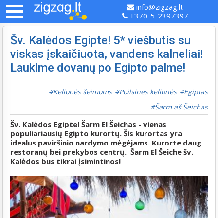
info@zigzag.lt
+370-5-2397397
Šv. Kalėdos Egipte! 5* viešbutis su
viskas įskaičiuota, vandens kalneliai!
Laukime dovanų po Egipto palme!
Kelionės šeimoms
Poilsinės kelionės
Egiptas
Šarm aš Šeichas
Šv. Kalėdos Egipte! Šarm El Šeichas - vienas
populiariausių Egipto kurortų. Šis kurortas yra
idealus paviršinio nardymo mėgėjams. Kurorte daug
restoranų bei prekybos centrų. Šarm El Šeiche šv.
Kalėdos bus tikrai įsimintinos!