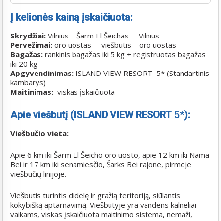
Į kelionės kainą įskaičiuota:
Skrydžiai:
Vilnius – Šarm El Šeichas – Vilnius
Pervežimai:
oro uostas – viešbutis – oro uostas
Bagažas:
rankinis bagažas iki 5 kg + registruotas bagažas
iki 20 kg
Apgyvendinimas:
ISLAND VIEW RESORT 5*
(Standartinis
kambarys)
Maitinimas:
viskas įskaičiuota
Apie viešbutį (ISLAND VIEW RESORT
5*
):
Viešbučio vieta:
Apie 6 km iki Šarm El Šeicho oro uosto, apie 12 km iki Nama
Bei ir 17 km iki senamiesčio, Šarks Bei rajone, pirmoje
viešbučių linijoje.
Viešbutis turintis didelę ir gražią teritoriją, siūlantis
kokybišką aptarnavimą. Viešbutyje yra vandens kalneliai
vaikams, viskas įskaičiuota maitinimo sistema, nemaži,