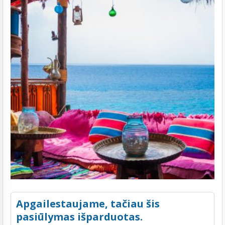
Apgailestaujame, tačiau šis
pasiūlymas išparduotas.