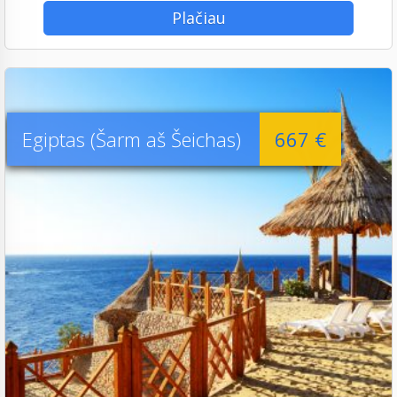
Plačiau
Egiptas (Šarm aš Šeichas)
667 €