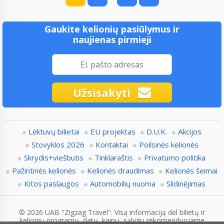
Gaukite kelionių pasiūlymus ir
naujienas pirmieji
Užsisakyti
Lėktuvų bilietai
EU projektas
D.U.K.
Akcijos
Stovyklos 2026
Kontaktai
Poilsinės kelionės
Skrydis+viešbutis
Tinklaraštis
Privatumo politika
Pažintinės kelionės
Kelionės draudimas
Kelionės šeimai
Kitos paslaugos
Automobilių nuoma
Slidinėjimas
© 2026 UAB "Zigzag Travel". Visą informaciją dėl bilietų ir
kelionių programų, datų, kainų, sąlygų rekomenduojame