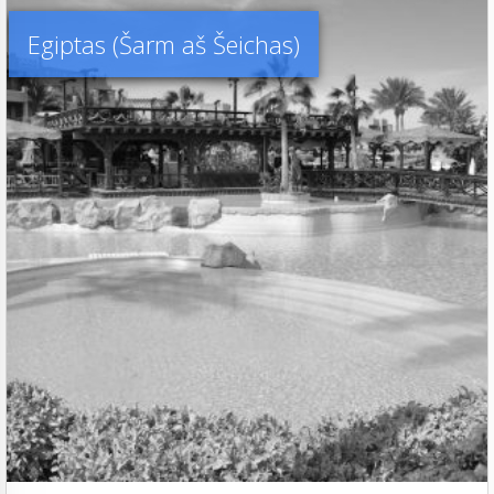
Egiptas (Šarm aš Šeichas)