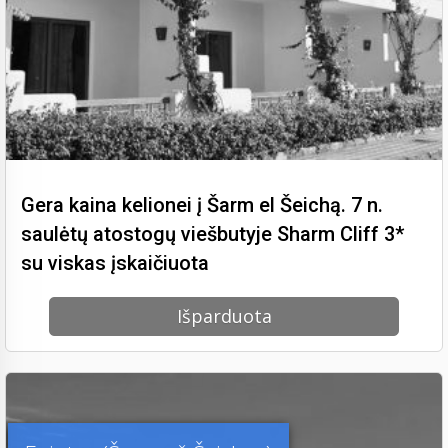
Gera kaina kelionei į Šarm el Šeichą. 7 n.
saulėtų atostogų viešbutyje Sharm Cliff 3*
su viskas įskaičiuota
Išparduota