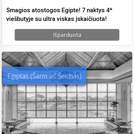
Smagios atostogos Egipte! 7 naktys 4*
viešbutyje su ultra viskas įskaičiuota!
Išparduota
Egiptas (Šarm aš Šeichas)