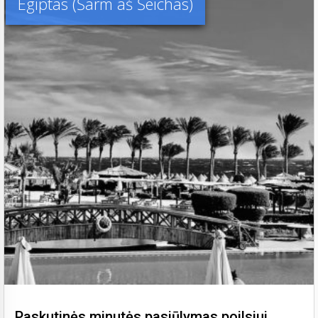
Egiptas (Šarm aš Šeichas)
Paskutinės minutės pasiūlymas poilsiui