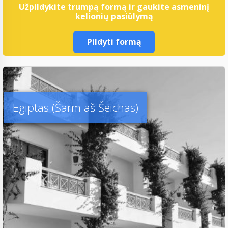
Užpildykite trumpą formą ir gaukite asmeninį
kelionių pasiūlymą
Pildyti formą
Egiptas (Šarm aš Šeichas)