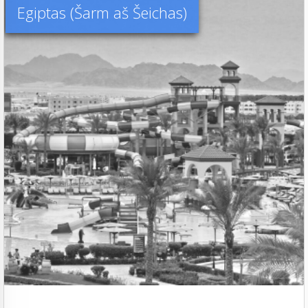
Egiptas (Šarm aš Šeichas)