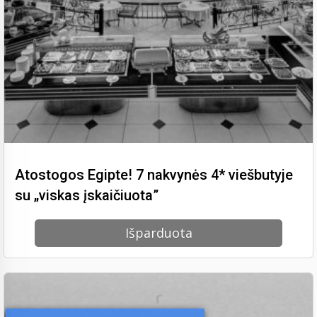
Atostogos Egipte! 7 nakvynės 4* viešbutyje
su „viskas įskaičiuota”
Išparduota