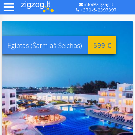
info@zigzag.lt
+370-5-2397397
Egiptas (Šarm aš Šeichas)
599 €