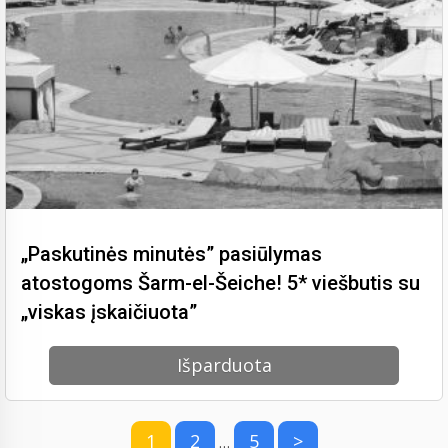
„Paskutinės minutės” pasiūlymas
atostogoms Šarm-el-Šeiche! 5* viešbutis su
„viskas įskaičiuota”
Išparduota
1
2
5
>
…