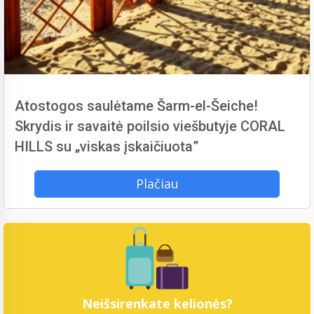
Atostogos saulėtame Šarm-el-Šeiche!
Skrydis ir savaitė poilsio viešbutyje CORAL
HILLS su „viskas įskaičiuota”
Plačiau
Neišsirenkate kelionės?