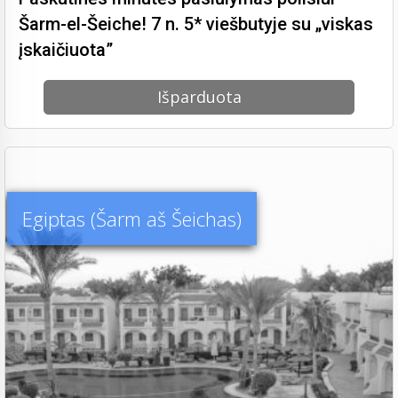
Šarm-el-Šeiche! 7 n. 5* viešbutyje su „viskas
įskaičiuota”
Išparduota
Egiptas (Šarm aš Šeichas)