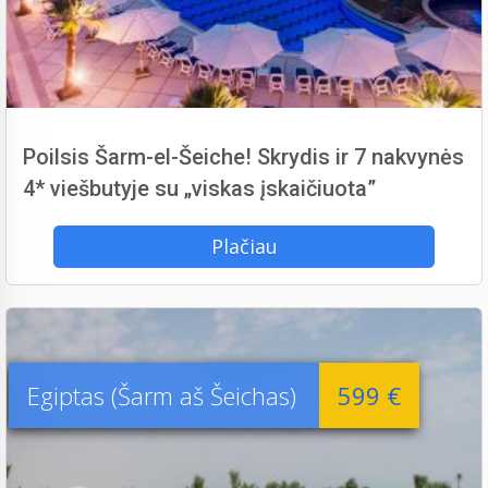
Poilsis Šarm-el-Šeiche! Skrydis ir 7 nakvynės
4* viešbutyje su „viskas įskaičiuota”
Plačiau
Egiptas (Šarm aš Šeichas)
599 €