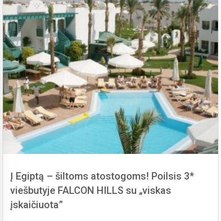
Į Egiptą – šiltoms atostogoms! Poilsis 3*
viešbutyje FALCON HILLS su „viskas
įskaičiuota”