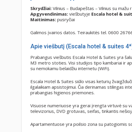
Skrydžiai:
Vilnius – Budapeštas – Vilnius su mažu
Apgyvendinimas:
viešbutyje
Escala hotel & sui
Maitinimas:
pusryčiai
Galimos įvairios datos. Teiraukitės tel. 0600 2676
Apie viešbutį (Escala hotel & suites 4*
Prabangus viešbutis Escala Hotel & Suites yra šal
M3 metro stoties. Visi studijos tipo kambariai ir 
su nemokamu belaidžiu internetu (WiFi).
Escala Hotel & Suites siūlo visas keturių žvaigžduč
ilgalaikiam apsistojimui. Čia derinamas stilingas int
prabangias higienos priemones.
Visuose numeriuose yra gerai įrengta virtuvė su va
televizorius, DVD grotuvas, seifas, tinkantis nešio
Apartamentuose yra poilsio zona su patogiomis so