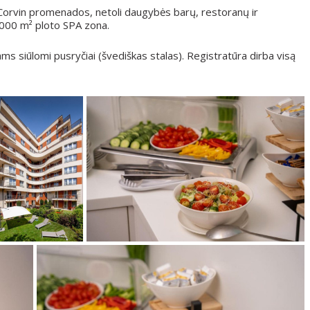
a Corvin promenados, netoli daugybės barų, restoranų ir
 000 m² ploto SPA zona.
ams siūlomi pusryčiai (švediškas stalas). Registratūra dirba visą