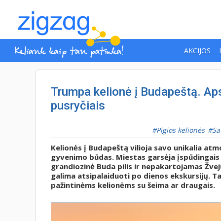
AKCIJOS
Trumpa kelionė į Budapeštą. Aps
pusryčiais
Pigios kelionės
Sa
Kelionės į Budapeštą vilioja savo unikalia atmo
gyvenimo būdas. Miestas garsėja įspūdingais 
grandiozinė Buda pilis ir nepakartojamas Žve
galima atsipalaiduoti po dienos ekskursijų. T
pažintinėms kelionėms su šeima ar draugais.