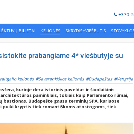
+370-5
LĖKTUVŲ BILIETAI
KELIONĖS
SKRYDIS+VIEŠBUTIS
STOVYKLO
istokite prabangiame 4* viešbutyje su
vaitgalio kelionės
Savarankiškos kelionės
Budapeštas
Vengrija
sfera, kurioje dera istorinis paveldas ir šiuolaikinis
architektūros paminklais, tokiais kaip Parlamento rūmai,
jų bastionas. Budapešte gausu terminių SPA, kuriuose
ai puiki kryptis tiek romantiškoms atostogoms, tiek