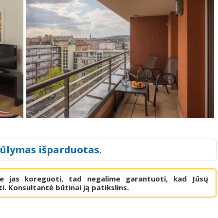
iūlymas išparduotas.
me jas koreguoti, tad negalime garantuoti, kad Jūsų
i. Konsultantė būtinai ją patikslins.