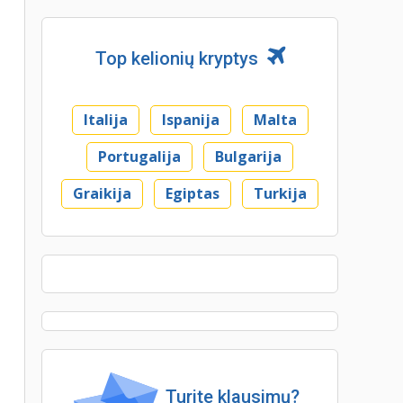
Top kelionių kryptys
Italija
Ispanija
Malta
Portugalija
Bulgarija
Graikija
Egiptas
Turkija
Turite klausimų?