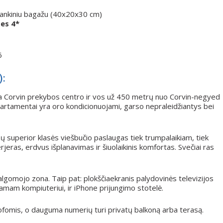
 rankiniu bagažu (40x20x30 cm)
tes 4*
6
):
ia Corvin prekybos centro ir vos už 450 metrų nuo Corvin-negyed
apartamentai yra oro kondicionuojami, garso nepraleidžiantys bei
ių superior klasės viešbučio paslaugas tiek trumpalaikiam, tiek
erjeras, erdvus išplanavimas ir šiuolaikinis komfortas. Svečiai ras
lgomojo zona. Taip pat: plokščiaekranis palydovinės televizijos
jamam kompiuteriui, ir iPhone prijungimo stotelė.
fomis, o dauguma numerių turi privatų balkoną arba terasą.