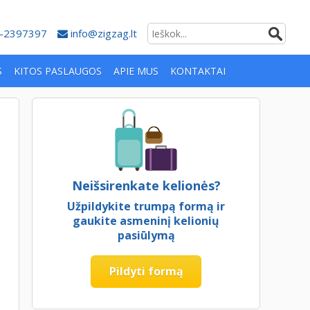
-2397397
info@zigzag.lt
S
KITOS PASLAUGOS
APIE MUS
KONTAKTAI
Neišsirenkate kelionės?
Užpildykite trumpą formą ir
gaukite asmeninį kelionių
pasiūlymą
Pildyti formą