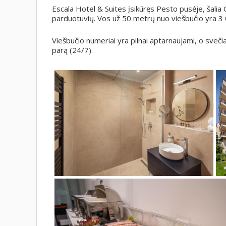
Escala Hotel & Suites įsikūręs Pesto pusėje, šali
parduotuvių. Vos už 50 metrų nuo viešbučio yra 3
Viešbučio numeriai yra pilnai aptarnaujami, o sveči
parą (24/7).