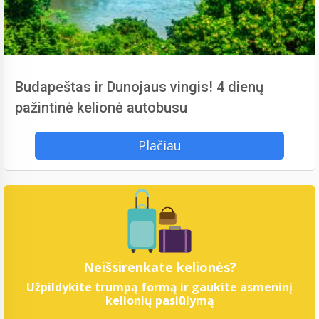
Budapeštas ir Dunojaus vingis! 4 dienų
pažintinė kelionė autobusu
Plačiau
Neišsirenkate kelionės?
Užpildykite trumpą formą ir gaukite asmeninį
kelionių pasiūlymą