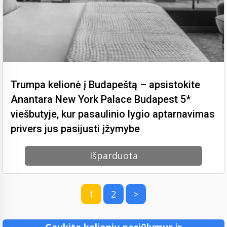
Trumpa kelionė į Budapeštą – apsistokite
Anantara New York Palace Budapest 5*
viešbutyje, kur pasaulinio lygio aptarnavimas
privers jus pasijusti įžymybe
Išparduota
1
2
>
Gaukite kelionių pasiūlymus ir