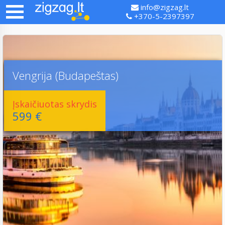
info@zigzag.lt
+370-5-2397397
Vengrija (Budapeštas)
Įskaičiuotas skrydis
599 €