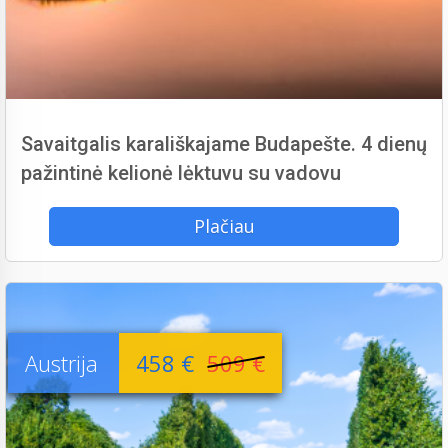
Savaitgalis karališkajame Budapešte. 4 dienų
pažintinė kelionė lėktuvu su vadovu
Plačiau
Austrija
458 €
509 €