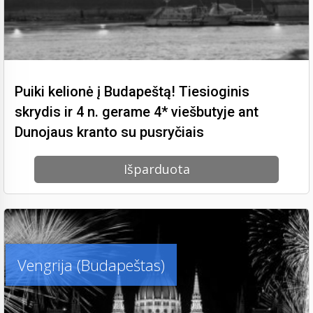
Puiki kelionė į Budapeštą! Tiesioginis
skrydis ir 4 n. gerame 4* viešbutyje ant
Dunojaus kranto su pusryčiais
Išparduota
Vengrija (Budapeštas)