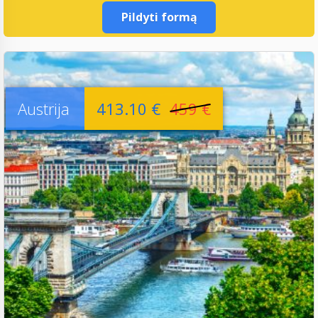
Pildyti formą
Austrija
413.10 €
459 €