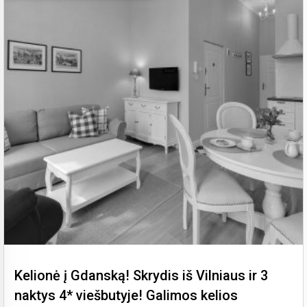
Kelionė į Gdanską! Skrydis iš Vilniaus ir 3
naktys 4* viešbutyje! Galimos kelios