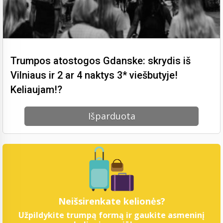
Trumpos atostogos Gdanske: skrydis iš
Vilniaus ir 2 ar 4 naktys 3* viešbutyje!
Keliaujam!?
Išparduota
Neišsirenkate kelionės?
Užpildykite trumpą formą ir gaukite asmeninį