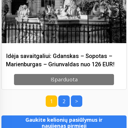
Idėja savaitgaliui: Gdanskas – Sopotas –
Marienburgas – Griunvaldas nuo 126 EUR!
Išparduota
1
2
>
Gaukite kelionių pasiūlymus ir
naujienas pirmieji