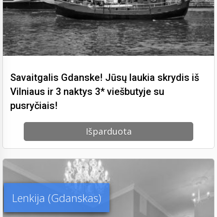
Savaitgalis Gdanske! Jūsų laukia skrydis iš
Vilniaus ir 3 naktys 3* viešbutyje su
pusryčiais!
Išparduota
Lenkija (Gdanskas)