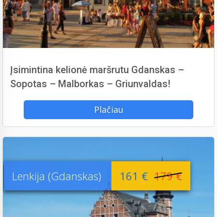
Įsimintina kelionė maršrutu Gdanskas –
Sopotas – Malborkas – Griunvaldas!
Plačiau
Lenkija (Gdanskas)
161 €
179 €