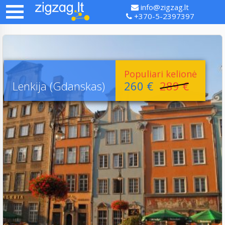
info@zigzag.lt
+370-5-2397397
Populiari kelionė
Lenkija (Gdanskas)
260 €
289 €