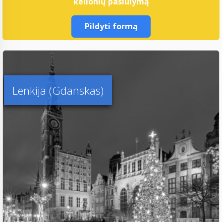
kelionių pasiūlymą
Pildyti formą
Lenkija (Gdanskas)