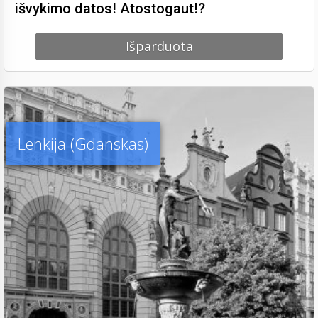
išvykimo datos! Atostogaut!?
Išparduota
Lenkija (Gdanskas)