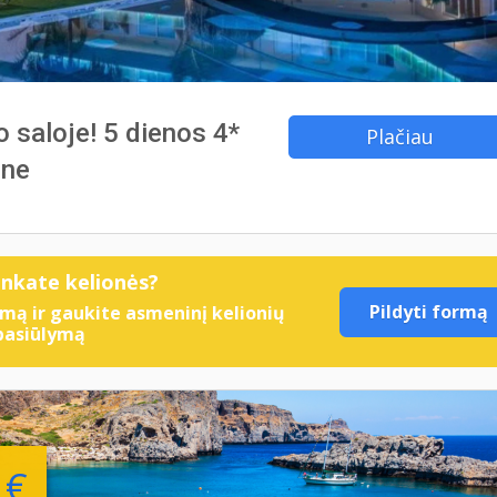
 saloje! 5 dienos 4*
Plačiau
ene
enkate kelionės?
Pildyti formą
mą ir gaukite asmeninį kelionių
pasiūlymą
 €