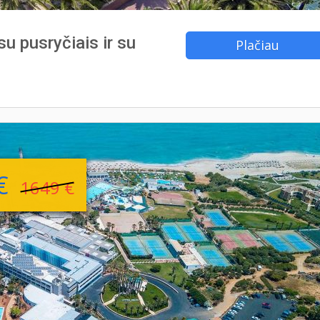
su pusryčiais ir su
Plačiau
 €
1649 €