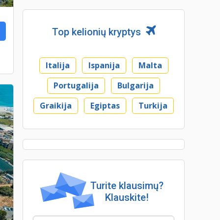
Top kelionių kryptys
Italija
Ispanija
Malta
Portugalija
Bulgarija
Graikija
Egiptas
Turkija
Turite klausimų?
Klauskite!