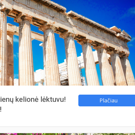
ienų kelionė lėktuvu!
Plačiau
!