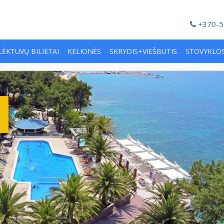
+370-5
LĖKTUVŲ BILIETAI
KELIONĖS
SKRYDIS+VIEŠBUTIS
STOVYKLO