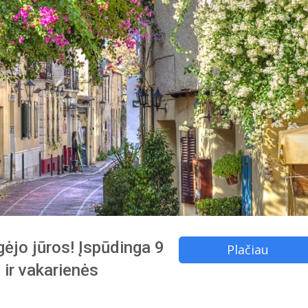
Egėjo jūros! Įspūdinga 9
Plačiau
 ir vakarienės