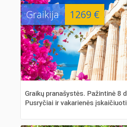
Graikija
1269 €
Graikų pranašystės. Pažintinė 8 d
Pusryčiai ir vakarienės įskaičiuoti