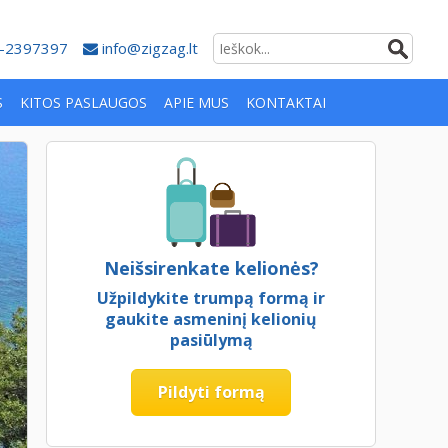
-2397397
info@zigzag.lt
S
KITOS PASLAUGOS
APIE MUS
KONTAKTAI
Neišsirenkate kelionės?
Užpildykite trumpą formą ir
gaukite asmeninį kelionių
pasiūlymą
Pildyti formą