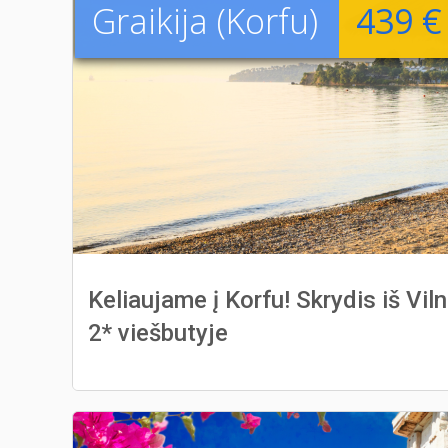
Graikija (Korfu)
439 €
Keliaujame į Korfu! Skrydis iš Vi
2* viešbutyje