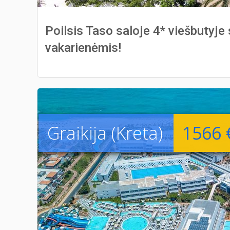
Poilsis Taso saloje 4* viešbutyje 
vakarienėmis!
Graikija (Kreta)
1566