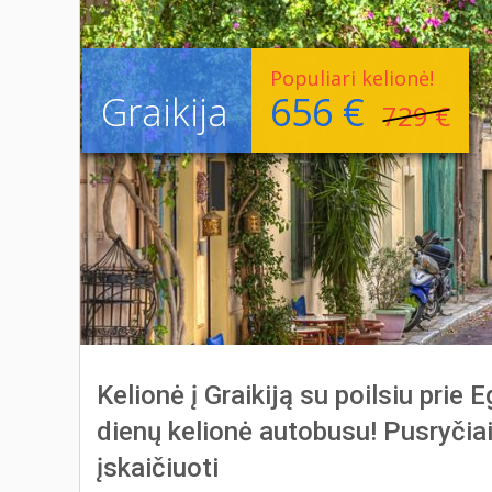
Populiari kelionė!
Graikija
656 €
729 €
Kelionė į Graikiją su poilsiu prie 
dienų kelionė autobusu! Pusryčiai
įskaičiuoti