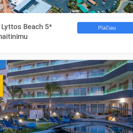
s Lyttos Beach 5*
Plačiau
maitinimu