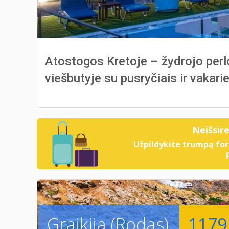
Atostogos Kretoje – žydrojo perlo
viešbutyje su pusryčiais ir vakari
Neišsir
Užpildykite trumpą for
Graikija (Rodas)
1179