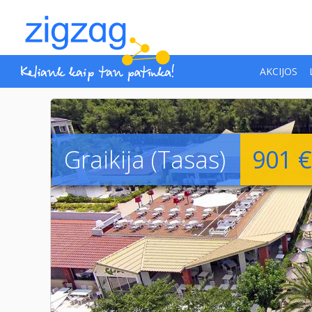
AKCIJOS
Graikija (Tasas)
901 €