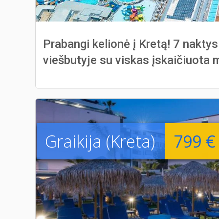
Prabangi kelionė į Kretą! 7 nakty
viešbutyje su viskas įskaičiuota 
Graikija (Kreta)
799 €