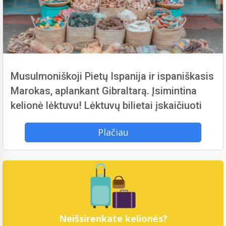
Musulmoniškoji Pietų Ispanija ir ispaniškasis
Marokas, aplankant Gibraltarą. Įsimintina
kelionė lėktuvu! Lėktuvų bilietai įskaičiuoti
Plačiau
Neišsirenkate kelionės?