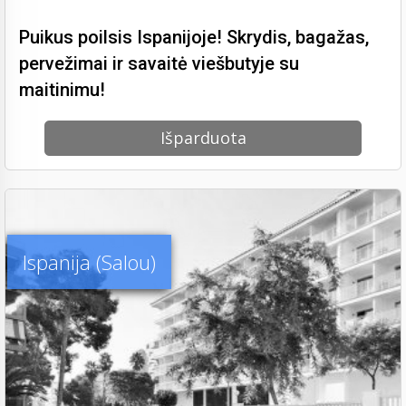
Puikus poilsis Ispanijoje! Skrydis, bagažas,
pervežimai ir savaitė viešbutyje su
maitinimu!
Išparduota
Ispanija (Salou)