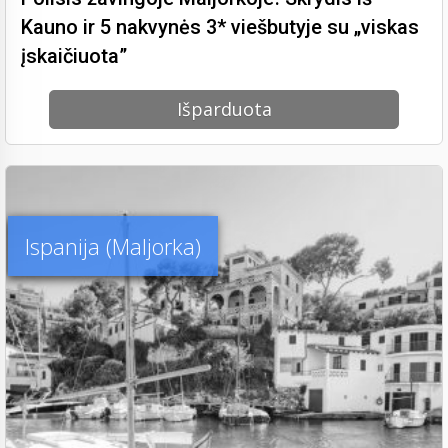
Kauno ir 5 nakvynės 3* viešbutyje su „viskas
įskaičiuota”
Išparduota
Ispanija (Maljorka)