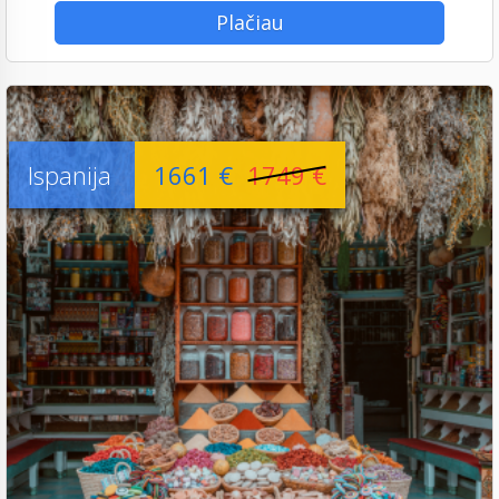
Plačiau
Ispanija
1661 €
1749 €