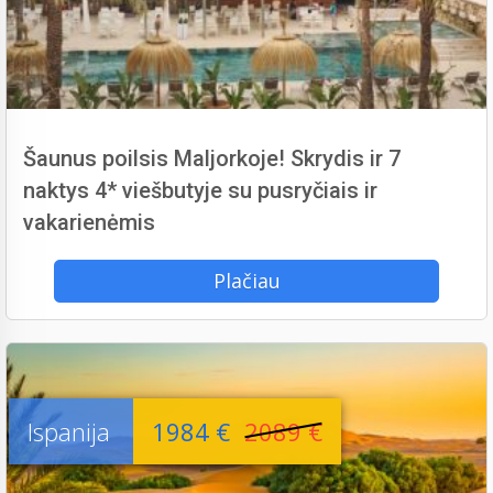
Šaunus poilsis Maljorkoje! Skrydis ir 7
naktys 4* viešbutyje su pusryčiais ir
vakarienėmis
Plačiau
Ispanija
1984 €
2089 €