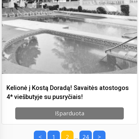
Kelionė į Kostą Doradą! Savaitės atostogos
4* viešbutyje su pusryčiais!
Išparduota
<
1
2
24
>
…