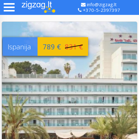
info@zigzag.lt
+370-5-2397397
Ispanija
789 €
831 €