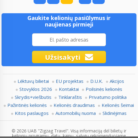
Gaukite kelionių pasiūlymus ir
naujienas pirmieji
Užsisakyti
Lėktuvų bilietai
EU projektas
D.U.K.
Akcijos
Stovyklos 2026
Kontaktai
Poilsinės kelionės
Skrydis+viešbutis
Tinklaraštis
Privatumo politika
Pažintinės kelionės
Kelionės draudimas
Kelionės šeimai
Kitos paslaugos
Automobilių nuoma
Slidinėjimas
© 2026 UAB "Zigzag Travel". Visą informaciją dėl bilietų ir
kelionių programų, datų, kainų, sąlygų rekomenduojame