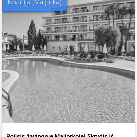
Ispanija (Maljorka)
Poilsis žavingoje Maljorkoje! Skrydis iš