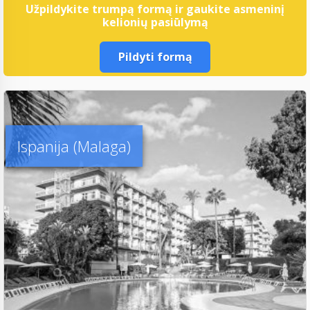
Užpildykite trumpą formą ir gaukite asmeninį
kelionių pasiūlymą
Pildyti formą
Ispanija (Malaga)