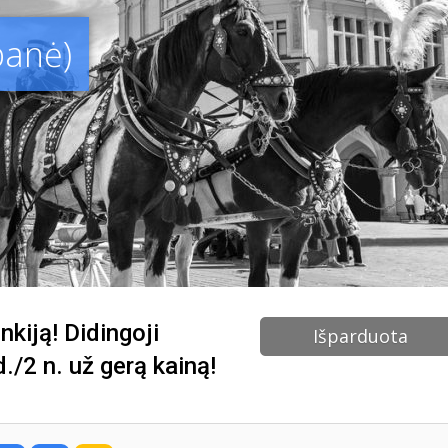
panė)
nkiją! Didingoji
Išparduota
/2 n. už gerą kainą!