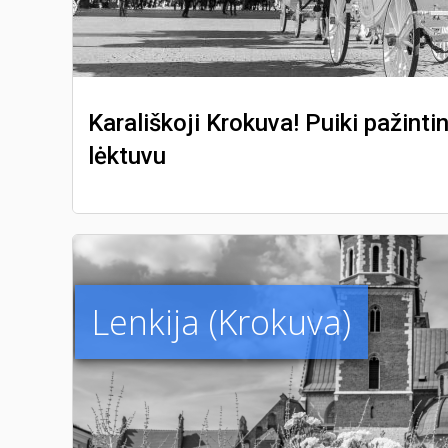
Karališkoji Krokuva! Puiki pažinti
lėktuvu
Lenkija (Krokuva)