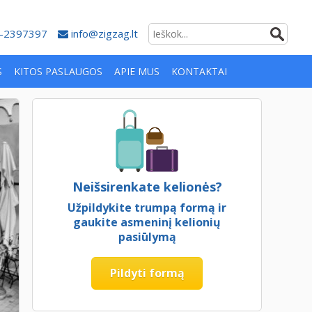
-2397397
info@zigzag.lt
S
KITOS PASLAUGOS
APIE MUS
KONTAKTAI
Neišsirenkate kelionės?
Užpildykite trumpą formą ir
gaukite asmeninį kelionių
pasiūlymą
Pildyti formą