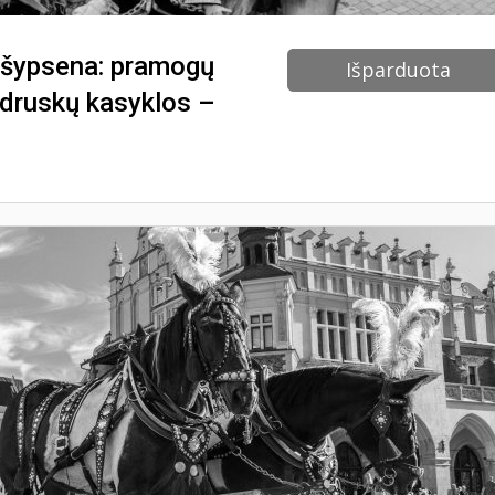
a šypsena: pramogų
Išparduota
 druskų kasyklos –