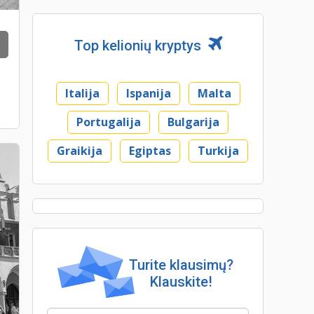
Top kelionių kryptys
Italija
Ispanija
Malta
Portugalija
Bulgarija
Graikija
Egiptas
Turkija
Turite klausimų?
Klauskite!