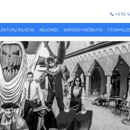
+370-5
LĖKTUVŲ BILIETAI
KELIONĖS
SKRYDIS+VIEŠBUTIS
STOVYKLO