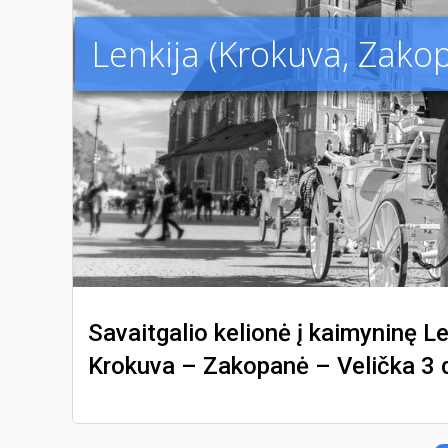
Lenkija (Krokuva, Zako
Savaitgalio kelionė į kaimyninę Le
Krokuva – Zakopanė – Velička 3 d.