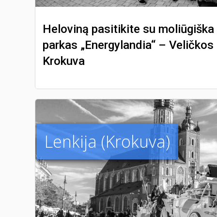
Heloviną pasitikite su moliūgišk
parkas „Energylandia“ – Veličkos
Krokuva
Lenkija (Krokuva)