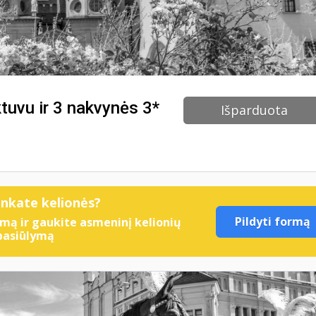
ktuvu ir 3 nakvynės 3*
Išparduota
enkate kelionės?
Pildyti formą
mą ir gaukite asmeninį kelionių
pasiūlymą