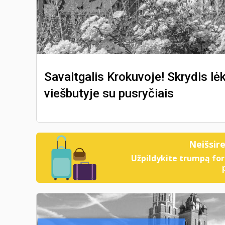
Savaitgalis Krokuvoje! Skrydis lė
viešbutyje su pusryčiais
Neišsir
Užpildykite trumpą for