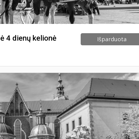
nė 4 dienų kelionė
Išparduota