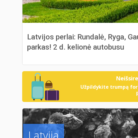
Latvijos perlai: Rundalė, Ryga, Ga
parkas! 2 d. kelionė autobusu
Neišsir
Užpildykite trumpą for
Latvija