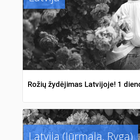
Rožių žydėjimas Latvijoje! 1 die
Latvija (Jūrmala, Ryga)