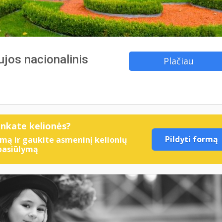
ujos nacionalinis
Plačiau
enkate kelionės?
Pildyti formą
mą ir gaukite asmeninį kelionių
pasiūlymą