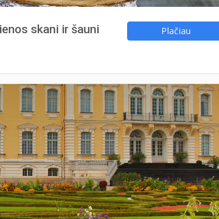
ienos skani ir šauni
Plačiau