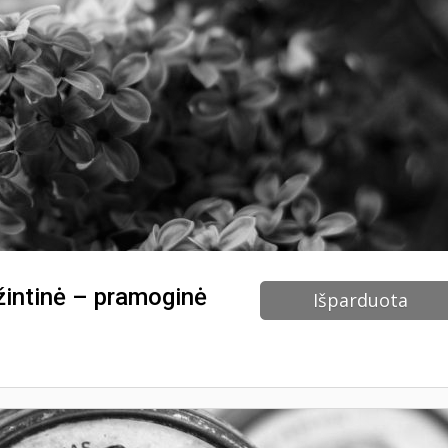
žintinė – pramoginė
Išparduota