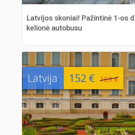
Latvijos skoniai! Pažintinė 1-os d
kelionė autobusu
Latvija
152 €
169 €