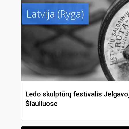
Latvija (Ryga)
Ledo skulptūrų festivalis Jelgavo
Šiauliuose