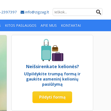
-2397397
info@zigzag.lt
S
KITOS PASLAUGOS
APIE MUS
KONTAKTAI
Neišsirenkate kelionės?
Užpildykite trumpą formą ir
gaukite asmeninį kelionių
pasiūlymą
Pildyti formą