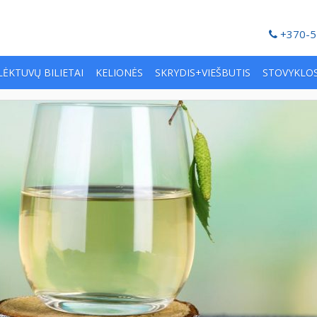
+370-5
LĖKTUVŲ BILIETAI
KELIONĖS
SKRYDIS+VIEŠBUTIS
STOVYKLO