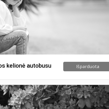
nos kelionė autobusu
Išparduota