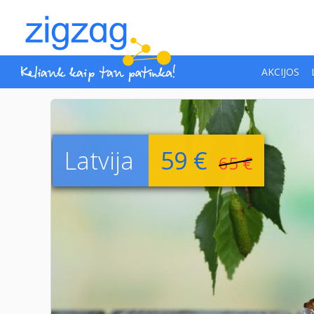
AKCIJOS
Latvija
59 €
65 €