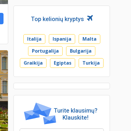
Top kelionių kryptys
Italija
Ispanija
Malta
Portugalija
Bulgarija
Graikija
Egiptas
Turkija
Turite klausimų?
Klauskite!