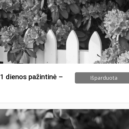
1 dienos pažintinė –
Išparduota