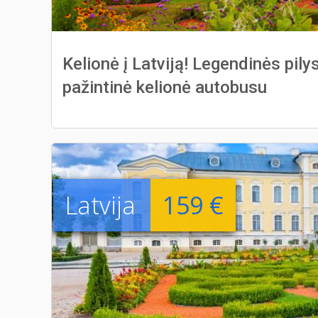
Kelionė į Latviją! Legendinės pilys
pažintinė kelionė autobusu
Latvija
159 €