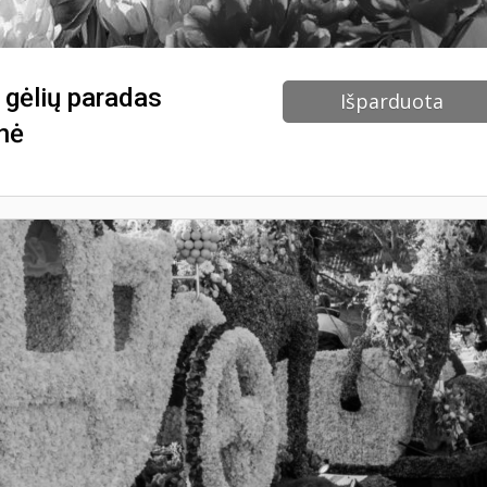
 gėlių paradas
Išparduota
onė