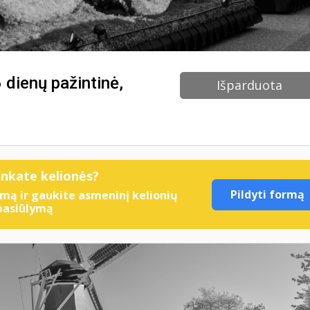
6 dienų pažintinė,
Išparduota
enkate kelionės?
Pildyti formą
mą ir gaukite asmeninį kelionių
pasiūlymą