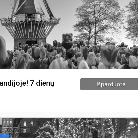
ndijoje! 7 dienų
Išparduota