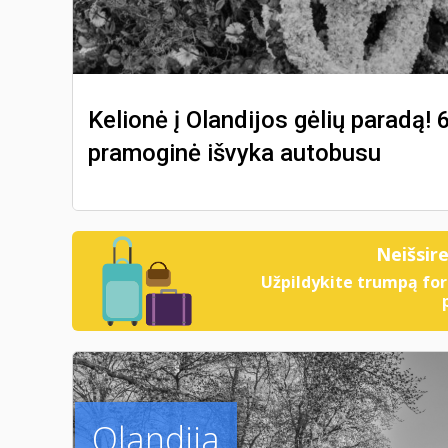
Kelionė į Olandijos gėlių paradą! 
pramoginė išvyka autobusu
Neišsir
Užpildykite trumpą for
Olandija