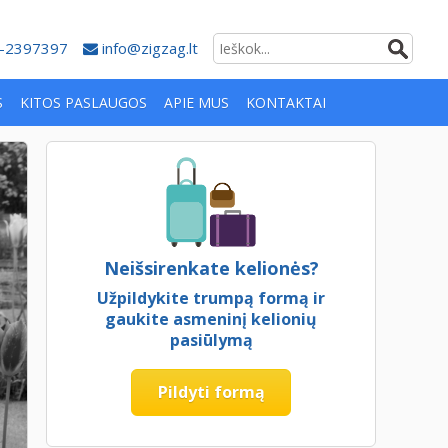
-2397397
info@zigzag.lt
S
KITOS PASLAUGOS
APIE MUS
KONTAKTAI
Neišsirenkate kelionės?
Užpildykite trumpą formą ir
gaukite asmeninį kelionių
pasiūlymą
Pildyti formą