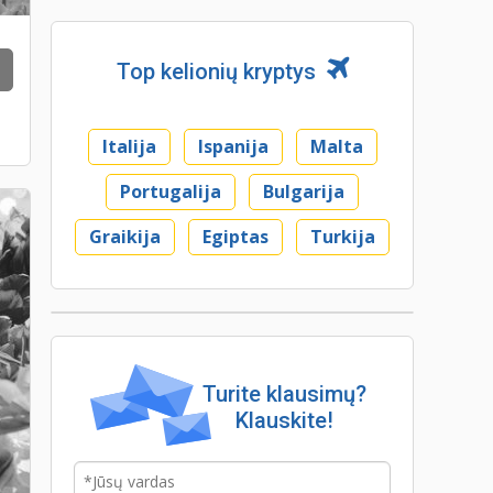
Top kelionių kryptys
Italija
Ispanija
Malta
Portugalija
Bulgarija
Graikija
Egiptas
Turkija
Turite klausimų?
Klauskite!