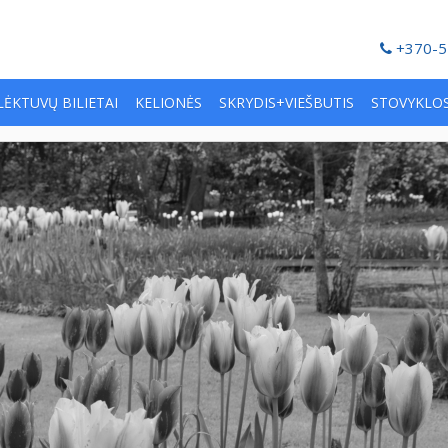
+370-5
LĖKTUVŲ BILIETAI
KELIONĖS
SKRYDIS+VIEŠBUTIS
STOVYKLO