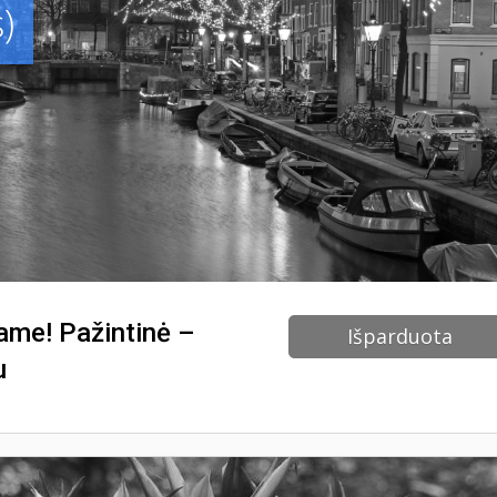
)
ame! Pažintinė –
Išparduota
u