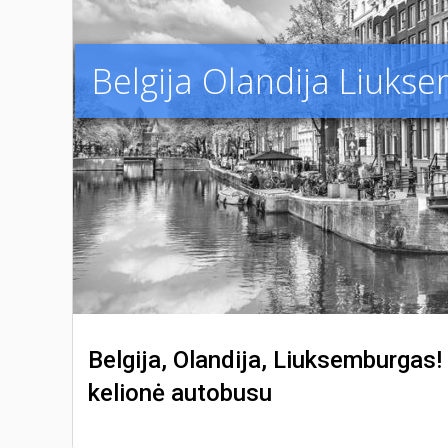
Belgija Olandija Liuks
Belgija, Olandija, Liuksemburgas!
kelionė autobusu