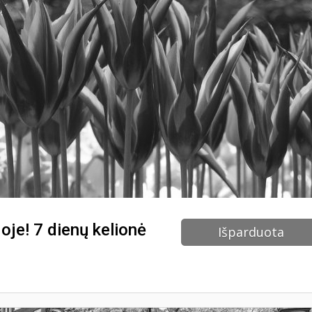
oje! 7 dienų kelionė
Išparduota