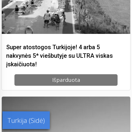
Super atostogos Turkijoje! 4 arba 5
nakvynės 5* viešbutyje su ULTRA viskas
įskaičiuota!
Išparduota
Turkija (Sidė)