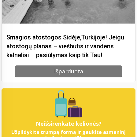
Smagios atostogos Sidėje,Turkijoje! Jeigu
atostogų planas – viešbutis ir vandens
kalneliai – pasiūlymas kaip tik Tau!
Išparduota
Neišsirenkate kelionės?
Užpildykite trumpą formą ir gaukite asmeninį