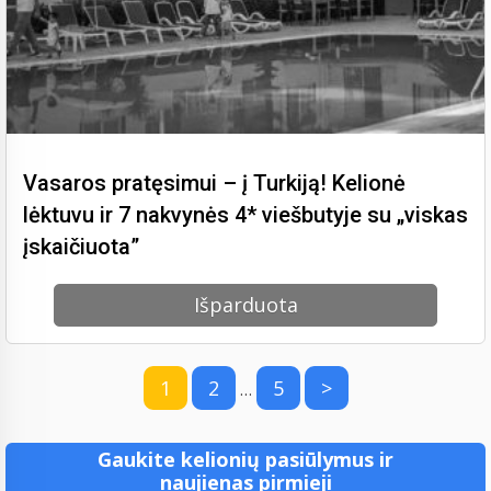
Vasaros pratęsimui – į Turkiją! Kelionė
lėktuvu ir 7 nakvynės 4* viešbutyje su „viskas
įskaičiuota”
Išparduota
1
2
5
>
…
Gaukite kelionių pasiūlymus ir
naujienas pirmieji