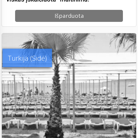
Išparduota
Turkija (Sidė)