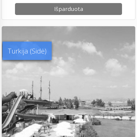
Išparduota
Turkija (Sidė)