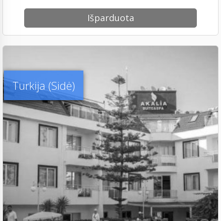
Išparduota
Turkija (Sidė)