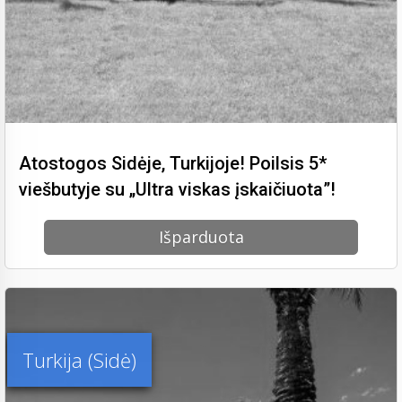
Atostogos Sidėje, Turkijoje! Poilsis 5*
viešbutyje su „Ultra viskas įskaičiuota”!
Išparduota
Turkija (Sidė)