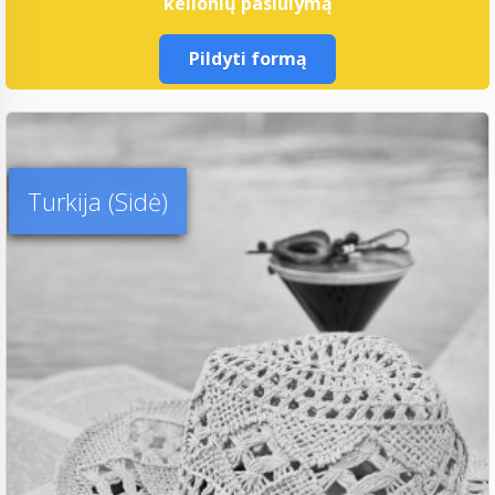
kelionių pasiūlymą
Pildyti formą
Turkija (Sidė)