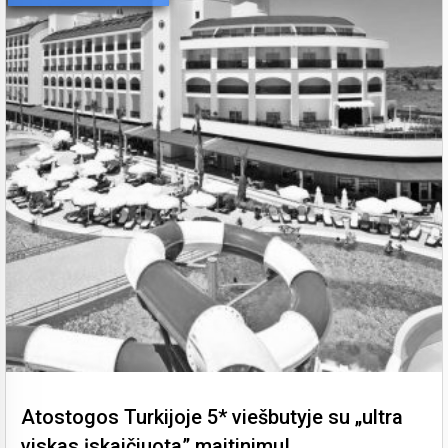
Atostogos Turkijoje 5* viešbutyje su „ultra
viskas įskaičiuota” maitinimu!