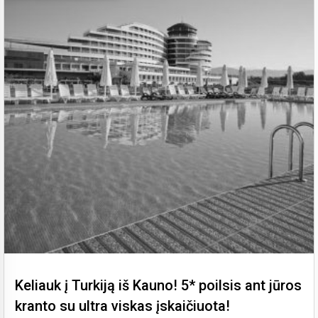
Keliauk į Turkiją iš Kauno! 5* poilsis ant jūros
kranto su ultra viskas įskaičiuota!