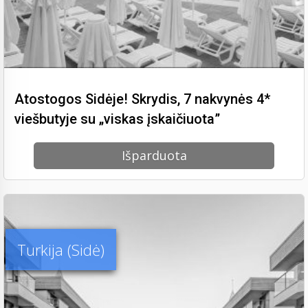
Atostogos Sidėje! Skrydis, 7 nakvynės 4*
viešbutyje su „viskas įskaičiuota”
Išparduota
Turkija (Sidė)