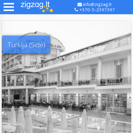
info@zigzag.lt
+370-5-2397397
Turkija (Sidė)