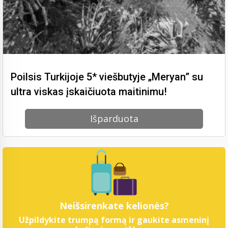
Poilsis Turkijoje 5* viešbutyje „Meryan” su
ultra viskas įskaičiuota maitinimu!
Išparduota
Neišsirenkate kelionės?
Užpildykite trumpą formą ir gaukite asmeninį