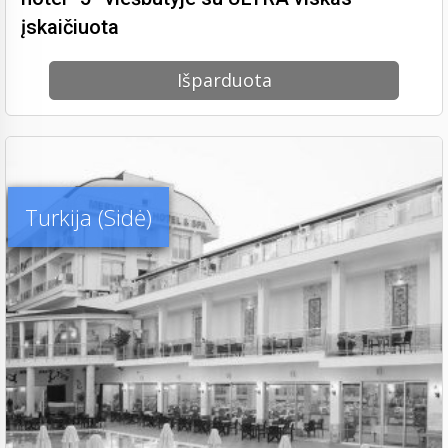
įskaičiuota
Išparduota
Turkija (Sidė)