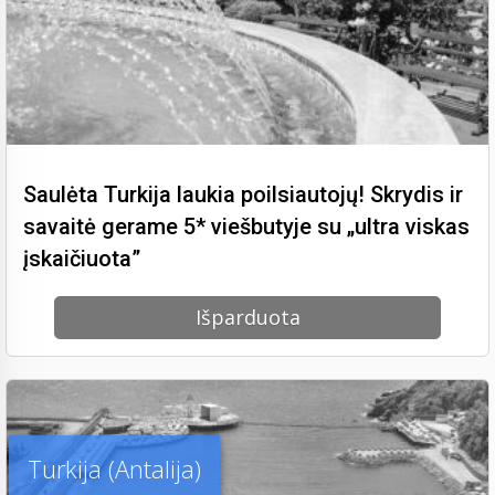
Saulėta Turkija laukia poilsiautojų! Skrydis ir
savaitė gerame 5* viešbutyje su „ultra viskas
įskaičiuota”
Išparduota
Turkija (Antalija)