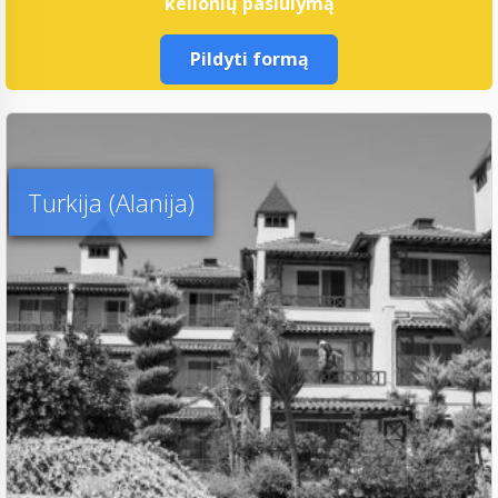
kelionių pasiūlymą
Pildyti formą
Turkija (Alanija)