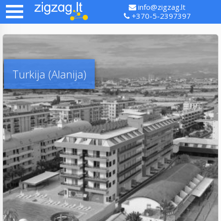
info@zigzag.lt
+370-5-2397397
Turkija (Alanija)