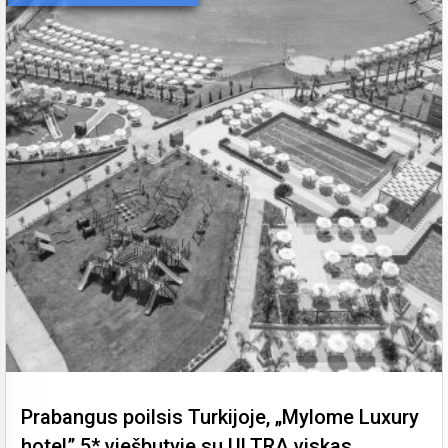
Prabangus poilsis Turkijoje, „Mylome Luxury
hotel” 5* viešbutyje su ULTRA viskas