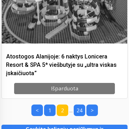
Atostogos Alanijoje: 6 naktys Lonicera
Resort & SPA 5* viešbutyje su „ultra viskas
įskaičiuota”
Išparduota
<
1
2
24
>
…
Gaukite kelionių pasiūlymus ir