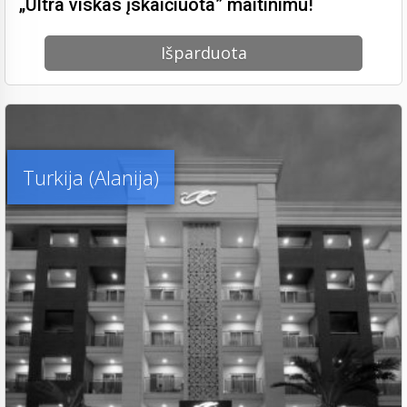
„Ultra viskas įskaičiuota” maitinimu!
Išparduota
Turkija (Alanija)