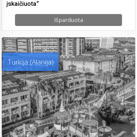
įskaičiuota”
Išparduota
Turkija (Alanija)