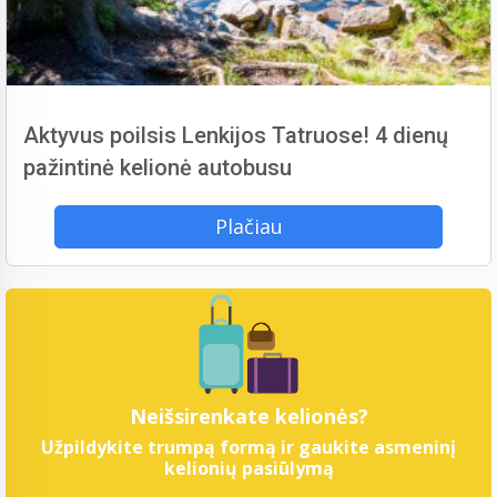
Aktyvus poilsis Lenkijos Tatruose! 4 dienų
pažintinė kelionė autobusu
Plačiau
Neišsirenkate kelionės?
Užpildykite trumpą formą ir gaukite asmeninį
kelionių pasiūlymą