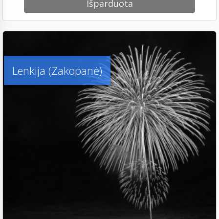
Išparduota
Lenkija (Zakopanė)