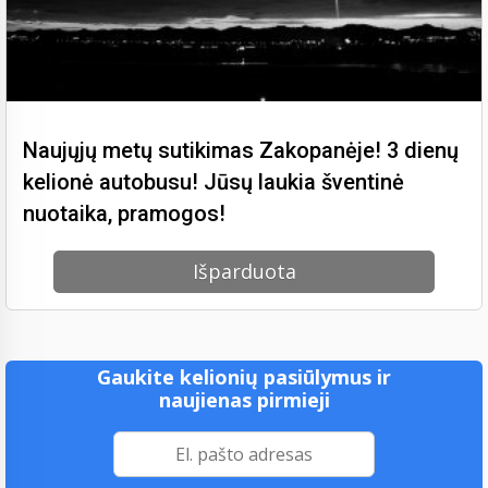
Naujųjų metų sutikimas Zakopanėje! 3 dienų
kelionė autobusu! Jūsų laukia šventinė
nuotaika, pramogos!
Išparduota
Gaukite kelionių pasiūlymus ir
naujienas pirmieji