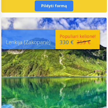
Pildyti formą
Populiari kelionė!
Lenkija (Zakopanė)
330 €
359 €