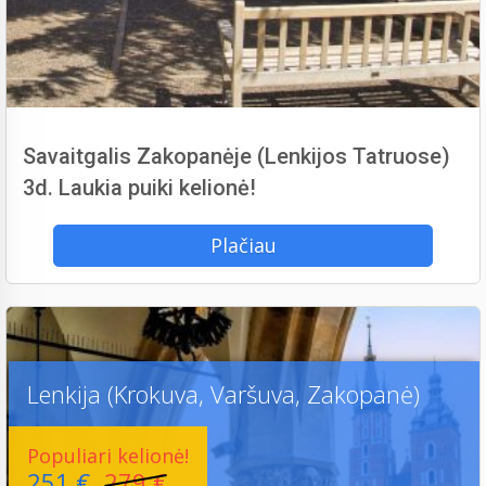
Savaitgalis Zakopanėje (Lenkijos Tatruose)
3d. Laukia puiki kelionė!
Plačiau
Lenkija (Krokuva, Varšuva, Zakopanė)
Populiari kelionė!
251 €
279 €