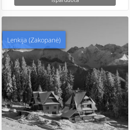
Išparduota
Lenkija (Zakopanė)