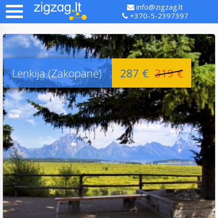
info@zigzag.lt
+370-5-2397397
Lenkija (Zakopanė)
287 €
319 €