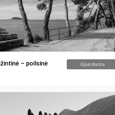
žintinė – poilsinė
Išparduota