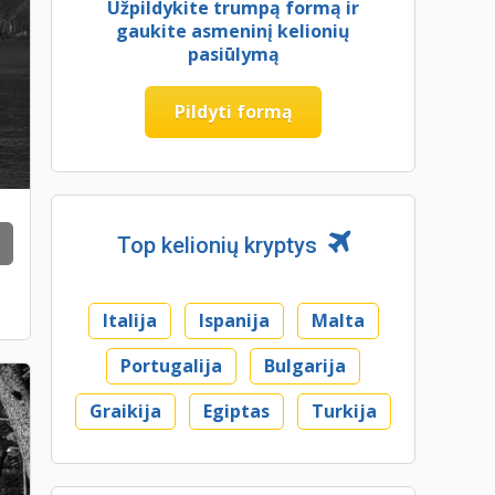
Užpildykite trumpą formą ir
gaukite asmeninį kelionių
pasiūlymą
Pildyti formą
Top kelionių kryptys
Italija
Ispanija
Malta
Portugalija
Bulgarija
Graikija
Egiptas
Turkija