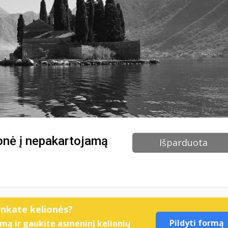
ionė į nepakartojamą
Išparduota
enkate kelionės?
Pildyti formą
mą ir gaukite asmeninį kelionių