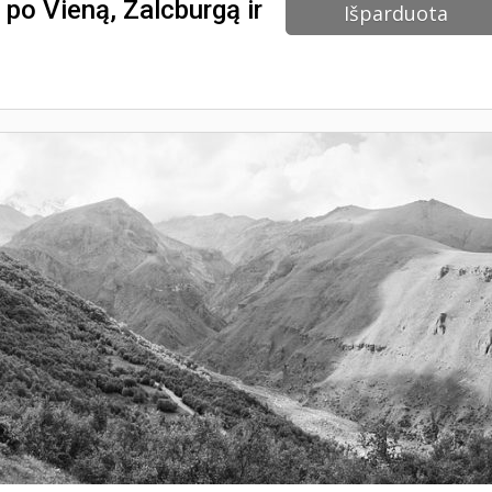
ę po Vieną, Zalcburgą ir
Išparduota