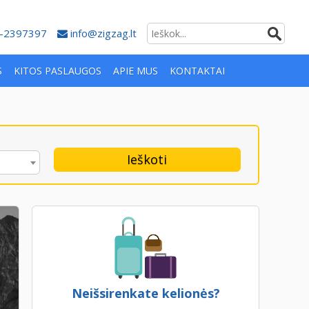
-2397397
info@zigzag.lt
S
KITOS PASLAUGOS
APIE MUS
KONTAKTAI
Ieškoti
Neišsirenkate kelionės?