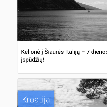
Kelionė į Šiaurės Italiją – 7 die
įspūdžių!
Kroatija