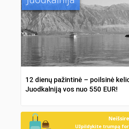
12 dienų pažintinė – poilsinė kel
Juodkalniją vos nuo 550 EUR!
Neišsir
Užpildykite trumpą for