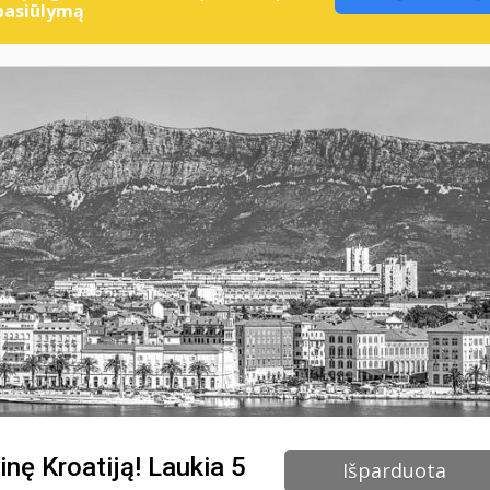
pasiūlymą
inę Kroatiją! Laukia 5
Išparduota