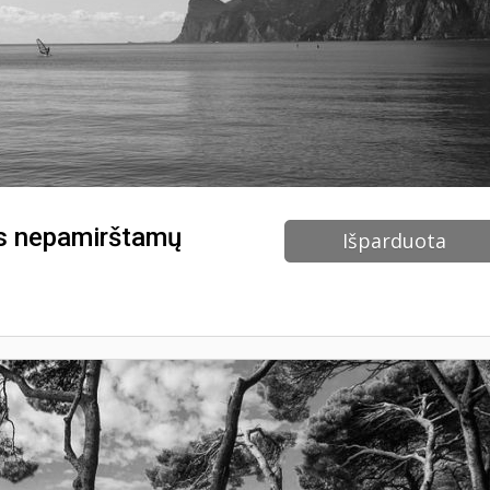
nos nepamirštamų
Išparduota