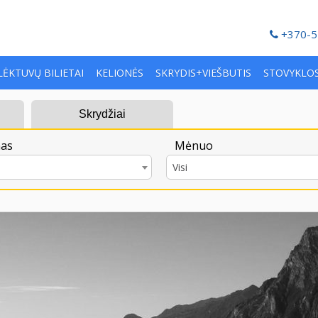
+370-5
LĖKTUVŲ BILIETAI
KELIONĖS
SKRYDIS+VIEŠBUTIS
STOVYKLO
Skrydžiai
as
Mėnuo
Visi