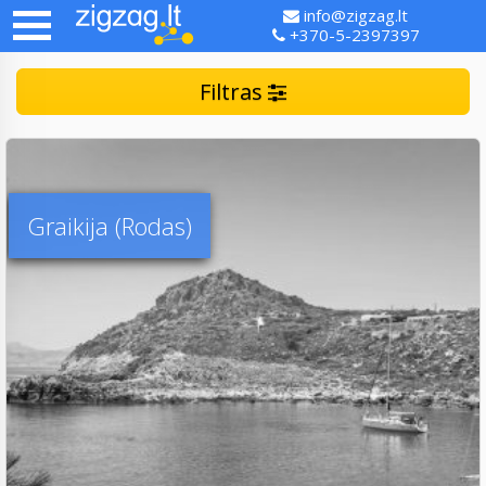
info@zigzag.lt
+370-5-2397397
Filtras
Graikija (Rodas)