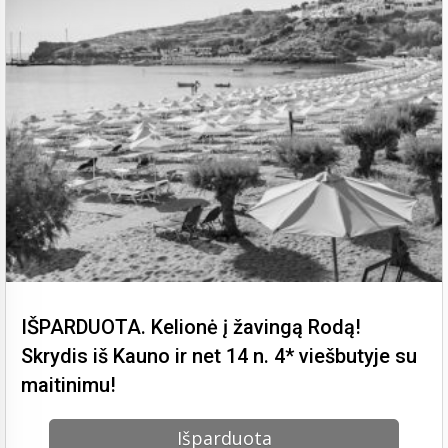
IŠPARDUOTA. Kelionė į žavingą Rodą!
Skrydis iš Kauno ir net 14 n. 4* viešbutyje su
maitinimu!
Išparduota