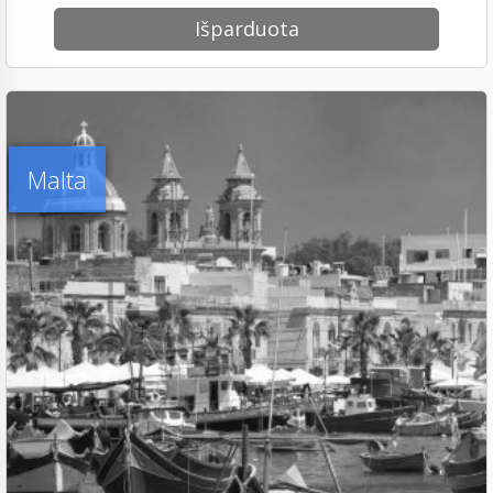
Išparduota
Malta