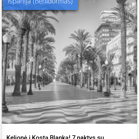
Ispanija (Benidormas)
Kelionė į Kostą Blanką! 7 naktys su