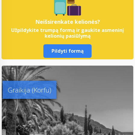
Neišsirenkate kelionės?
Užpildykite trumpą formą ir gaukite asmeninį
kelionių pasiūlymą
Pildyti formą
Graikija (Korfu)