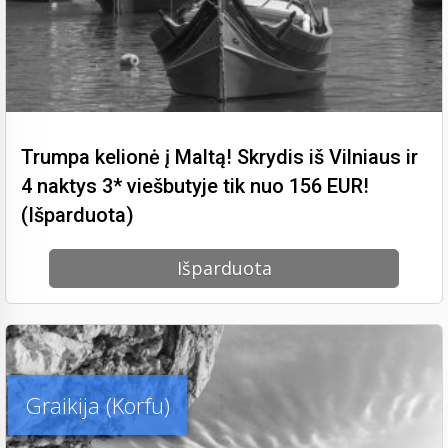
Trumpa kelionė į Maltą! Skrydis iš Vilniaus ir
4 naktys 3* viešbutyje tik nuo 156 EUR!
(Išparduota)
Išparduota
Graikija (Korfu)