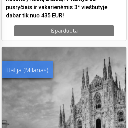
pusryčiais ir vakarienėmis 3* viešbutyje
dabar tik nuo 435 EUR!
Išparduota
Italija (Milanas)