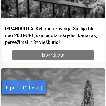
IŠPARDUOTA. Kelionė į žavingą Siciliją tik
nuo 200 EUR! Įskaičiuota: skrydis, bagažas,
pervežimai ir 3* viešbutis!
Išparduota
Kipras (Pafosas)