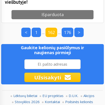
viešbutyje!
Išparduota
<
1
162
176
>
…
…
Gaukite kelionių pasiūlymus ir
naujienas pirmieji
Užsisakyti
Lėktuvų bilietai
EU projektas
D.U.K.
Akcijos
Stovyklos 2026
Kontaktai
Poilsinės kelionės