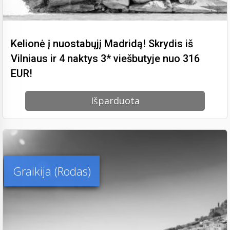
Kelionė į nuostabųjį Madridą! Skrydis iš
Vilniaus ir 4 naktys 3* viešbutyje nuo 316
EUR!
Išparduota
Graikija (Rodas)