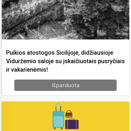
Puikios atostogos Sicilijoje, didžiausioje
Viduržemio saloje su įskaičiuotais pusryčiais
ir vakarienėmis!
Išparduota