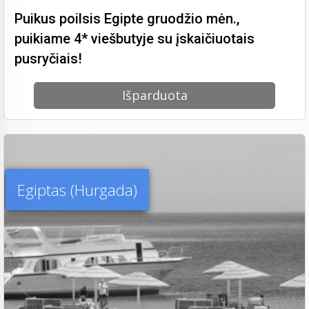
Puikus poilsis Egipte gruodžio mėn.,
puikiame 4* viešbutyje su įskaičiuotais
pusryčiais!
Išparduota
Egiptas (Hurgada)