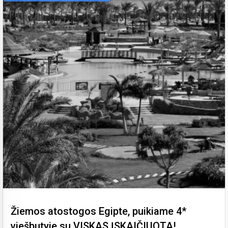
Žiemos atostogos Egipte, puikiame 4*
viešbutyje su VISKAS ĮSKAIČIUOTA!