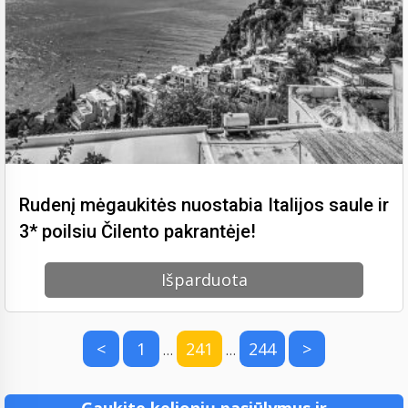
Rudenį mėgaukitės nuostabia Italijos saule ir
3* poilsiu Čilento pakrantėje!
Išparduota
<
1
241
244
>
…
…
Gaukite kelionių pasiūlymus ir