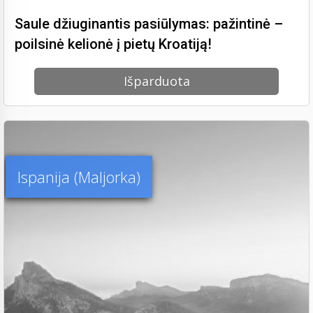
Saule džiuginantis pasiūlymas: pažintinė –
poilsinė kelionė į pietų Kroatiją!
Išparduota
Ispanija (Maljorka)