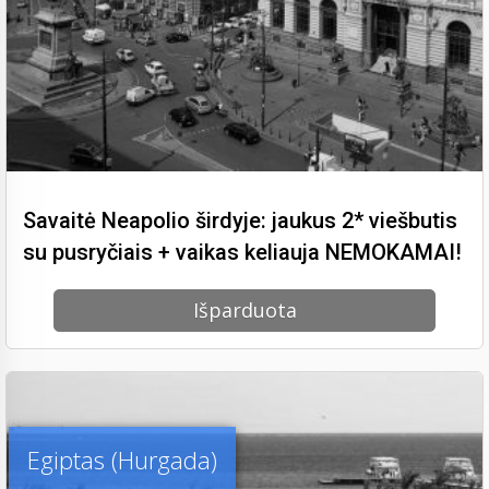
Savaitė Neapolio širdyje: jaukus 2* viešbutis
su pusryčiais + vaikas keliauja NEMOKAMAI!
Išparduota
Egiptas (Hurgada)