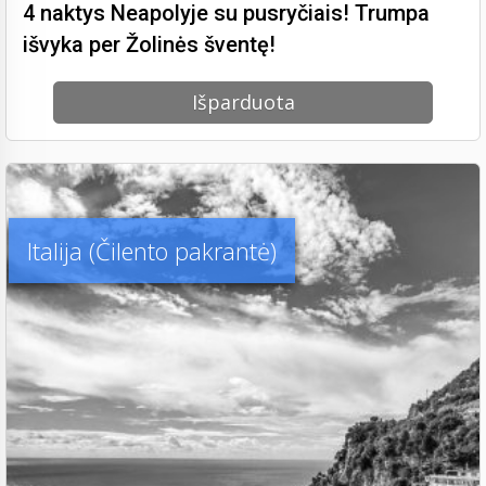
4 naktys Neapolyje su pusryčiais! Trumpa
išvyka per Žolinės šventę!
Išparduota
Italija (Čilento pakrantė)