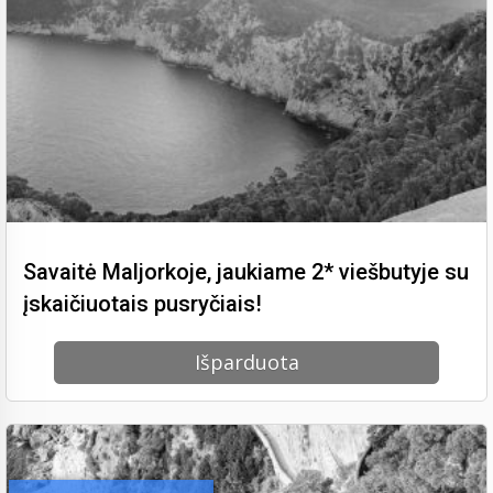
Savaitė Maljorkoje, jaukiame 2* viešbutyje su
įskaičiuotais pusryčiais!
Išparduota