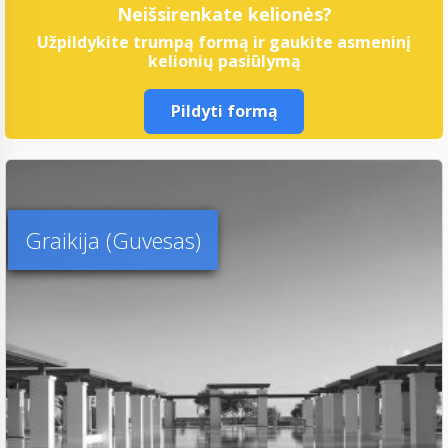
Neišsirenkate kelionės?
Užpildykite trumpą formą ir gaukite asmeninį
kelionių pasiūlymą
Pildyti formą
Graikija (Guvesas)