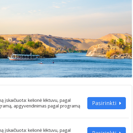
iną įskaičiuota: kelionė lėktuvu, pagal
Pasirinkti
gramą, apgyvendinimas pagal programą
iną įskaičiuota: kelionė lėktuvu, pagal
Pasirinkti