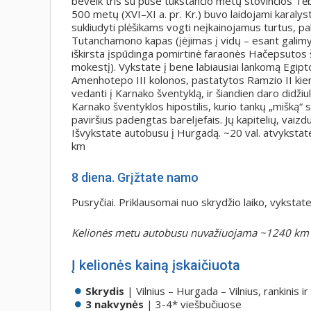
beveik tris su puse tūkstančio metų stovinčios Tė
500 metų (XVI–XI a. pr. Kr.) buvo laidojami karalys
sukliudyti plėšikams vogti neįkainojamus turtus, pa
Tutanchamono kapas (įėjimas į vidų – esant galimy
iškirsta įspūdinga pomirtinė faraonės Hačepsutos š
mokestį). Vykstate į bene labiausiai lankomą Egipt
Amenhotepo III kolonos, pastatytos Ramzio II kieme,
vedanti į Karnako šventyklą, ir šiandien daro didži
Karnako šventyklos hipostilis, kurio tankų „mišką“
paviršius padengtas bareljefais. Jų kapitelių, vaiz
Išvykstate autobusu į Hurgadą. ~20 val. atvykstate
km
8
diena.
Grįžtate namo
Pusryčiai. Priklausomai nuo skrydžio laiko, vykstat
Kelionės metu autobusu nuvažiuojama ~1240 km
Į kelionės kainą įskaičiuota
Skrydis
| Vilnius – Hurgada – Vilnius, rankinis i
3 nakvynės
| 3-4* viešbučiuose