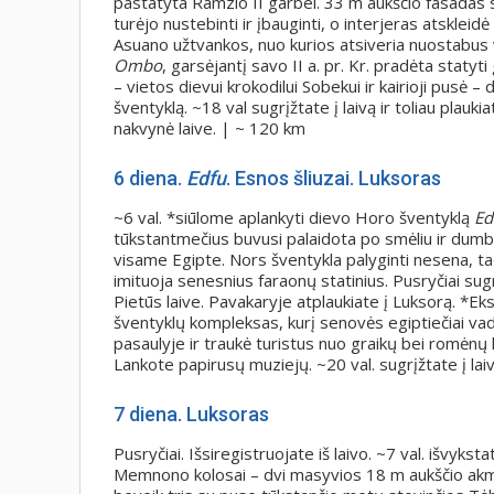
pastatyta Ramzio II garbei. 33 m aukščio fasadas s
turėjo nustebinti ir įbauginti, o interjeras atskleid
Asuano užtvankos, nuo kurios atsiveria nuostabus va
Ombo
, garsėjantį savo II a. pr. Kr. pradėta staty
– vietos dievui krokodilui Sobekui ir kairioji pusė – 
šventyklą. ~18 val sugrįžtate į laivą ir toliau plauki
nakvynė laive. | ~ 120 km
6
diena.
Edfu
. Esnos šliuzai. Luksoras
~6 val. *siūlome aplankyti dievo Horo šventyklą
Ed
tūkstantmečius buvusi palaidota po smėliu ir dumblu,
visame Egipte. Nors šventykla palyginti nesena, tač
imituoja senesnius faraonų statinius. Pusryčiai sugrį
Pietūs laive. Pavakaryje atplaukiate į Luksorą. *
šventyklų kompleksas, kurį senovės egiptiečiai vad
pasaulyje ir traukė turistus nuo graikų bei romėnų 
Lankote papirusų muziejų. ~20 val. sugrįžtate į laiv
7
diena.
Luksoras
Pusryčiai. Išsiregistruojate iš laivo. ~7 val. išvykst
Memnono kolosai – dvi masyvios 18 m aukščio akme