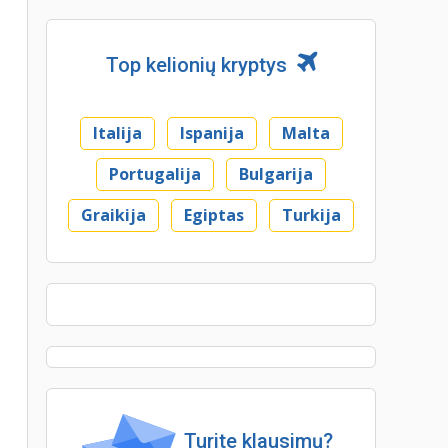
Top kelionių kryptys
Italija
Ispanija
Malta
Portugalija
Bulgarija
Graikija
Egiptas
Turkija
Turite klausimų?