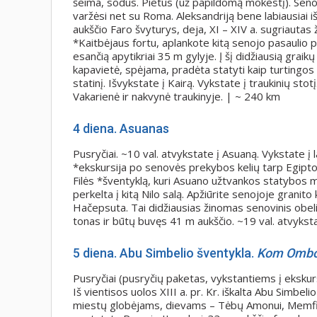
šeima, sodus. Pietūs (už papildomą mokestį). Seno
varžėsi net su Roma. Aleksandriją bene labiausiai 
aukščio Faro švyturys, deja, XI – XIV a. sugriauta
*Kaitbėjaus fortu, aplankote kitą senojo pasaulio pa
esančią apytikriai 35 m gylyje. Į šį didžiausią graikų
kapavietė, spėjama, pradėta statyti kaip turtingos š
statinį. Išvykstate į Kairą. Vykstate į traukinių st
Vakarienė ir nakvynė traukinyje. | ~ 240 km
4
diena.
Asuanas
Pusryčiai. ~10 val. atvykstate į Asuaną. Vykstate į
*ekskursija po senovės prekybos kelių tarp Egipto, 
Filės *šventyklą, kuri Asuano užtvankos statybos 
perkelta į kitą Nilo salą. Apžiūrite senojoje granito 
Hačepsuta. Tai didžiausias žinomas senovinis obeli
tonas ir būtų buvęs 41 m aukščio. ~19 val. atvykstat
5
diena.
Abu Simbelio šventykla.
Kom Ombo
Pusryčiai (pusryčių paketas, vykstantiems į ekskurs
Iš vientisos uolos XIII a. pr. Kr. iškalta Abu Simbel
miestų globėjams, dievams – Tėbų Amonui, Memfio P