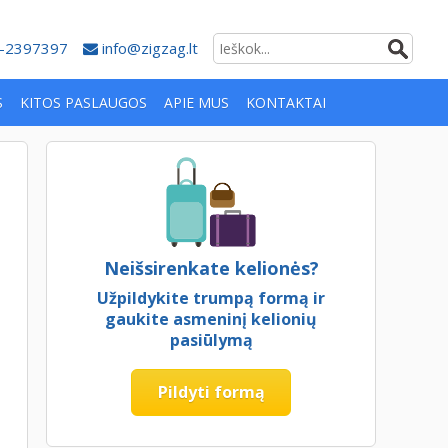
-2397397
info@zigzag.lt
S
KITOS PASLAUGOS
APIE MUS
KONTAKTAI
Neišsirenkate kelionės?
Užpildykite trumpą formą ir
gaukite asmeninį kelionių
pasiūlymą
Pildyti formą