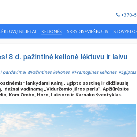
+370-5
LĖKTUVŲ BILIETAI
KELIONĖS
SKRYDIS+VIEŠBUTIS
STOVYKLO
s! 8 d. pažintinė kelionė lėktuvu ir laivu
ai pardavimai
Pažintinės kelionės
Pramoginės kelionės
Egiptas
stinėmis" lankydami Kairą , Egipto sostinę ir didžiausią
ją, dažnai vadinamą „Viduržemio jūros perlu“. Apžiūrėsite
belio, Kom Ombo, Horo, Luksoro ir Karnako šventyklas.