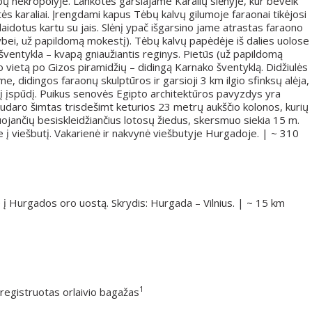
bų nekropolyje. Lankotės garsiajame Karalių slėnyje, kur beveik
tės karaliai. Įrengdami kapus Tėbų kalvų gilumoje faraonai tikėjosi
laidotus kartu su jais. Slėnį ypač išgarsino jame atrastas faraono
bei, už papildomą mokestį). Tėbų kalvų papėdėje iš dalies uolose
ventykla – kvapą gniaužiantis reginys. Pietūs (už papildomą
o vietą po Gizos piramidžių – didingą Karnako šventyklą. Didžiulės
 didingos faraonų skulptūros ir garsioji 3 km ilgio sfinksų alėja,
ulį įspūdį. Puikus senovės Egipto architektūros pavyzdys yra
 sudaro šimtas trisdešimt keturios 23 metrų aukščio kolonos, kurių
duojančių besiskleidžiančius lotosų žiedus, skersmuo siekia 15 m.
 į viešbutį. Vakarienė ir nakvynė viešbutyje Hurgadoje. | ~ 310
e į Hurgados oro uostą. Skrydis: Hurgada – Vilnius. | ~ 15 km
1
r registruotas orlaivio bagažas