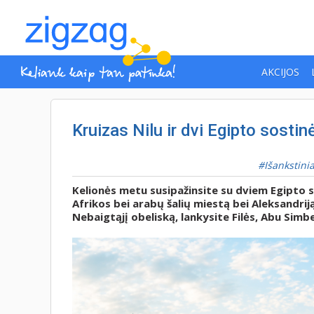
AKCIJOS
Kruizas Nilu ir dvi Egipto sostinė
Išankstini
Kelionės metu susipažinsite su dviem Egipto so
Afrikos bei arabų šalių miestą bei Aleksandri
Nebaigtąjį obeliską, lankysite Filės, Abu Sim