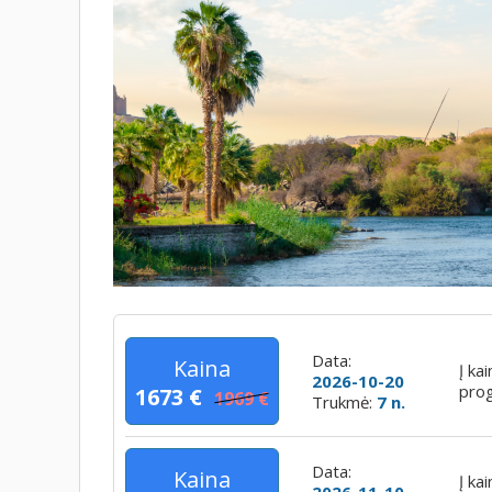
Data:
Kaina
Į ka
2026-10-20
pro
1673 €
1969 €
Trukmė:
7 n.
Data:
Kaina
Į ka
2026-11-10