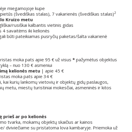
etėje miegamojoje kupe
2
 pietūs (švediškas stalas), 7 vakarienės (švediškas stalas)
ilo Kruizo metu
liškai/rusiškai kalbantis vietinis gidas
s 4 savaitėms iki kelionės
ali būti pateikiamas pusryčių paketas/šalta vakarienė
uristas moka pats apie 95 € už visus
*
pažymėtus objektus
tyklą – nuo 130 € asmeniui
imą kelionės metu
| apie 45 €
ristas moka pats apie 34 €
i, kai kurių lankomų vietovių ir objektų gidų paslaugos,
ų metu, miestų turistiniai mokesčiai, asmeninės ir kitos
ę prieš ar po kelionės
ymo tvarka, mokamų objektų skaičius ar kainos
me/ dviviečiame su pristatoma lova kambaryje. Priemoka už