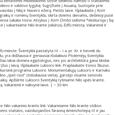
u keturiomis milžiniškomis soste sėdinčio Ramzio II statulomis
ė dievo ir valdovo lygybę. Sugrįžtate į Asuaną. Sustojate prie
izdas į Nilą ir Nasero ežerą. Pietūs laive. Išplaukiate į
Kom
ti graikų ir romėnų šventykla, skirta dviems dievams, dešinioji pusė
dievui sakalui Horui. Atvykus į
Kom Ombo
siūloma *ekskursija į šią
ate į vakariniame Nilo krante įsikūrusį
Edfu
miestą. Vakarienė ir
fu
mieste. Šventykla pastatyta III – I a. pr. Kr. ir beveik du
 yra didžiausia ir geriausiai išsilaikiusi Ptolemėjų šventykla
iau labai domina egiptologus, nes jos architektūra gana tiksliai
žus į laivą. Išplaukiate Luksoro link. Praplaukiate Esnos šliuzus.
Ekskursinė programa Luksore. Monumentaliųjų Luksoro ir Karnako
ino „Ipet-Isut“ (tobuliausia vieta), garsėjo visame senovės
laikų. Apžiūrite Luksoro šventyklą rytiniame Nilo upės krante.
ą. Vakarienė ir nakvynė laive. | ~ 30 km
ate Nilo vakarinio kranto link. Vakariniame Nilo krante stūkso
ns statulos, vaizduojančios faraoną Amenchotepą III ir jau