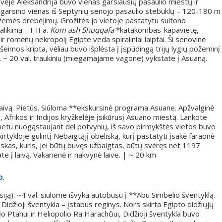
vėje Aleksandrija buvo vienas garsiausių pasaulio miestų ir
išgarsino vienas iš Septynių senojo pasaulio stebuklų – 120-180 m
s žemės drebėjimų. Grožitės jo vietoje pastatytu sultono
likimą – I-II a.
Kom ash Shuqqafa
*katakombas-kapavietę,
 ir romėnų nekropolį Egipte veda spiraliniai laiptai. Ši senovinė
eimos kripta, vėliau buvo išplėsta į įspūdingą trijų lygių požeminį
otį. ~ 20 val. traukiniu (miegamajame vagone) vykstate į Asuaną.
 laivą. Pietūs. Siūloma **ekskursinė programa Asuane. Apžvalginė
Afrikos ir Indijos kryžkelėje įsikūrusį Asuano miestą. Lankote
metu nuogąstaujant dėl potvynių, iš savo pirmykštės vietos buvo
kirtykloje gulintį Nebaigtąjį obeliską, kurį pastatyti įsakė faraonė
skas, kuris, jei būtų buvęs užbaigtas, būtų svėręs net 1197
e į laivą. Vakarienė ir nakvynė laive. | ~ 20 km
.
iją). ~4 val. siūlome išvyką autobusu į **Abu Simbelio šventyklą.
io Didžioji šventykla – įstabus reginys. Nors skirta Egipto didžiųjų
tahui ir Heliopolio Ra Harachčiui, Didžioji šventykla buvo