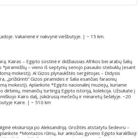
gadoje. Vakarienė ir nakvynė viešbutyje. | ~ 15 km.
irą. Kairas – Egipto sostinė ir didžiausias Afrikos bei arabų šalių
os *piramidžių – vieno iš septynių senojo pasaulio stebuklų (esant
ldomą mokestį). Al Gizos plynaukštės sergėtojas – Didysis
 „prižiūrinti“ Gizos piramides ir šalia esančias faraonių
omą mokestį). Aplankote *Egipto nacionalinį muziejų, kuriame
irbinių, menančių turtingą Egipto istoriją, kolekcija. Užsukate į
amiškojo Kairo dalį, įsikūrusią mečečių ir minaretų šešėlyje. ~20
šbutyje Kaire. | ~ 510 km
valginė ekskursija po Aleksandriją. Grožitės atstatytu šedevru –
. Aplankote *Montazos rūmų, kur anksčiau gyveno Egipto karališkoji