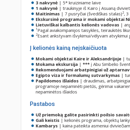
3 nakvynė
| 5* kruiziniame laive
1 nakvynė
| traukinyje iš Kairo į Asuaną dvivi
2
Maitinimas
| 7 pusryčiai (švediškas stalas)
, 3
Ekskursinė programa ir mokami objektai N
Lietuviškai kalbantis kelionės vadovas
|
ang
1
Pagal aviakompanijos taisykles, teiraukitės liku
2
Esant ankstyvam išvykimui/vėlyvam atvykimui g
Į kelionės kainą neįskaičiuota
Mokami objektai Kaire ir Aleksandrijoje
| t
Mokama ekskursija
|
***
į Abu Simbelio šven
Rekomenduojami arbatpinigiai
už aptarnav
Egipto viza ir formalumų sutvarkymas
| tu
Papildomos išlaidos
| draudimas, arbatpinigia
programoje nepaminėti pietūs, gėrimai vakarieni
nepaminėtos išlaidos
Pastabos
Už priemoką galite pasirinkti poilsio savait
Gali keistis
| kelionės programa, objektų lank
Kambarys
| kaina pateikta asmeniui dviviečia