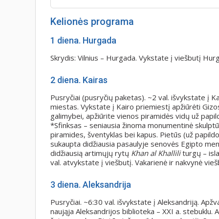
Kelionės programa
1
diena.
Hurgada
Skrydis: Vilnius – Hurgada. Vykstate į viešbutį Hur
2
diena.
Kairas
Pusryčiai (pusryčių paketas). ~2 val. išvykstate į Ka
miestas. Vykstate į Kairo priemiestį apžiūrėti Giz
galimybei, apžiūrite vienos piramidės vidų už papi
*Sfinksas – seniausia žinoma monumentinė skulptūra,
piramides, šventyklas bei kapus. Pietūs (už papild
sukaupta didžiausia pasaulyje senovės Egipto meno d
didžiausią artimųjų rytų
Khan al Khallili
turgų – isl
val. atvykstate į viešbutį. Vakarienė ir nakvynė vie
3
diena.
Aleksandrija
Pusryčiai. ~6:30 val. išvykstate į Aleksandriją. Apž
naująja Aleksandrijos biblioteka – XXI a. stebuklu