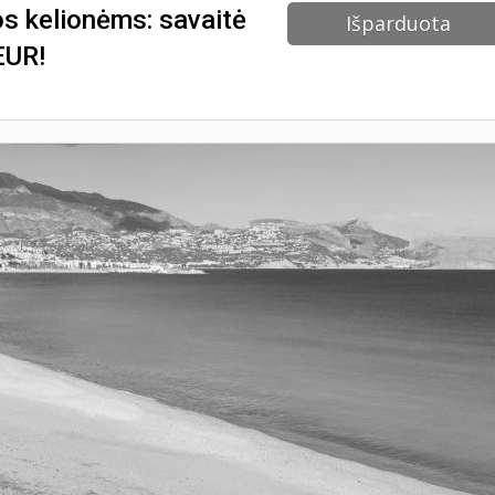
os kelionėms: savaitė
Išparduota
EUR!