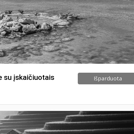
 su įskaičiuotais
Išparduota