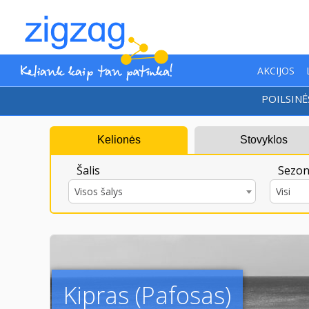
AKCIJOS
POILSINĖ
Kelionės
Stovyklos
Šalis
Sezon
Visos šalys
Visi
Kipras (Pafosas)