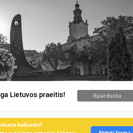
nga Lietuvos praeitis!
Išparduota
enkate kelionės?
Pildyti formą
mą ir gaukite asmeninį kelionių