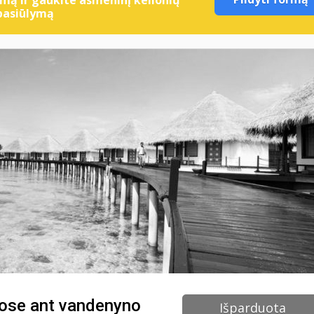
pasiūlymą
ose ant vandenyno
Išparduota