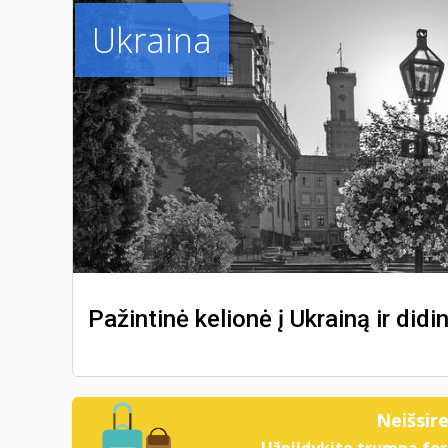
Ukraina
Pažintinė kelionė į Ukrainą ir didi
Neišsir
Užpildykite trumpą for