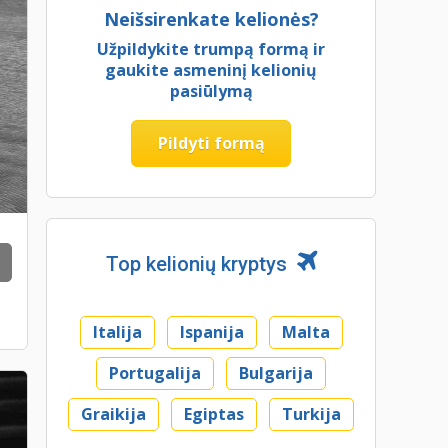
Neišsirenkate kelionės?
Užpildykite trumpą formą ir
gaukite asmeninį kelionių
pasiūlymą
Pildyti formą
Top kelionių kryptys
Italija
Ispanija
Malta
Portugalija
Bulgarija
Graikija
Egiptas
Turkija