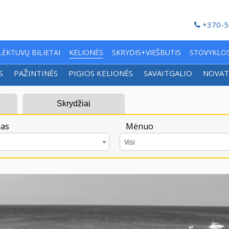
+370-5
LĖKTUVŲ BILIETAI
KELIONĖS
SKRYDIS+VIEŠBUTIS
STOVYKLO
S
PAŽINTINĖS
PIGIOS KELIONĖS
SAVAITGALIO
NOVAT
Skrydžiai
as
Mėnuo
Visi