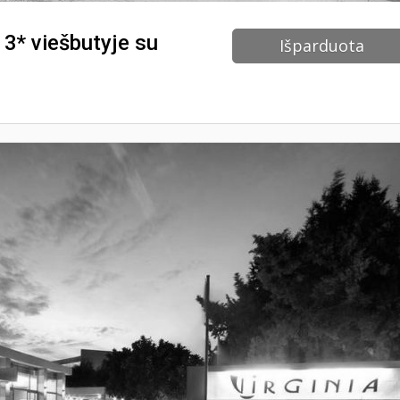
 3* viešbutyje su
Išparduota