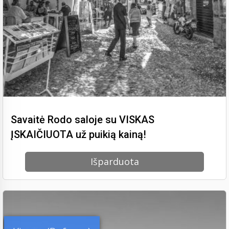
Savaitė Rodo saloje su VISKAS
ĮSKAIČIUOTA už puikią kainą!
Išparduota