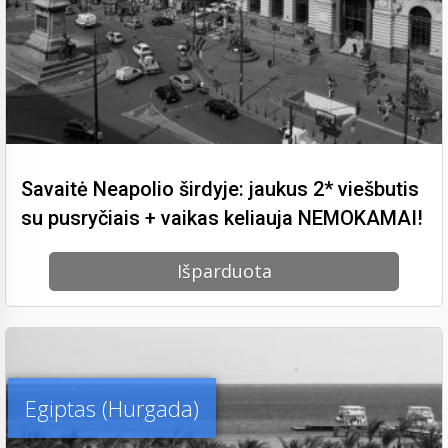
Savaitė Neapolio širdyje: jaukus 2* viešbutis
su pusryčiais + vaikas keliauja NEMOKAMAI!
Išparduota
Egiptas (Hurgada)