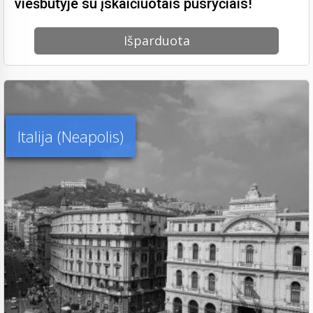
viešbutyje su įskaičiuotais pusryčiais!
Išparduota
Italija (Neapolis)