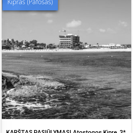
Kipras (Pafosas)
KARŠTAS PASIŪLYMAS! Atostogos Kipre, 3*