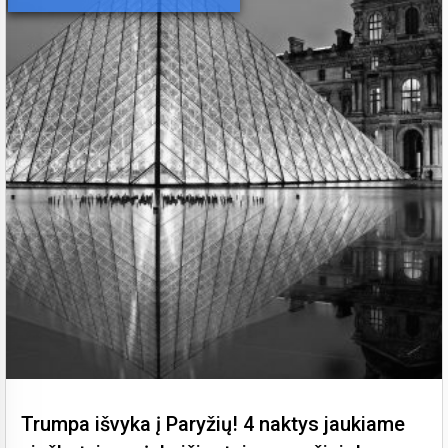
Trumpa išvyka į Paryžių! 4 naktys jaukiame