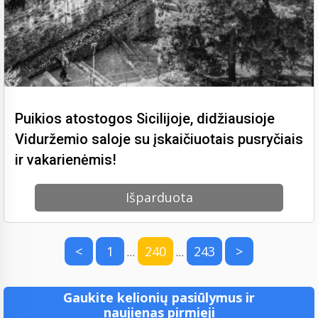
Puikios atostogos Sicilijoje, didžiausioje
Viduržemio saloje su įskaičiuotais pusryčiais
ir vakarienėmis!
Išparduota
<
1
240
243
>
…
…
Gaukite kelionių pasiūlymus ir
naujienas pirmieji