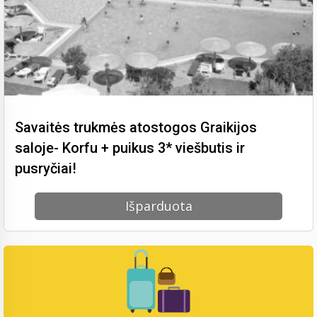
Savaitės trukmės atostogos Graikijos
saloje- Korfu + puikus 3* viešbutis ir
pusryčiai!
Išparduota