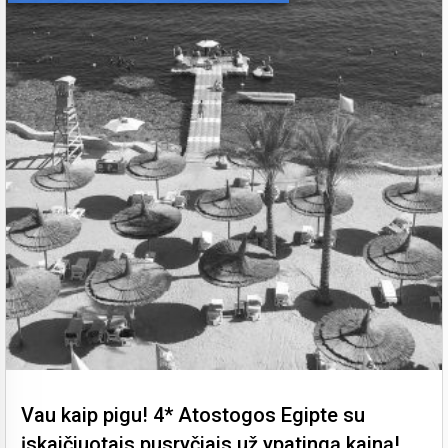
Vau kaip pigu! 4* Atostogos Egipte su
įskaičiuotais pusryčiais už ypatingą kainą!