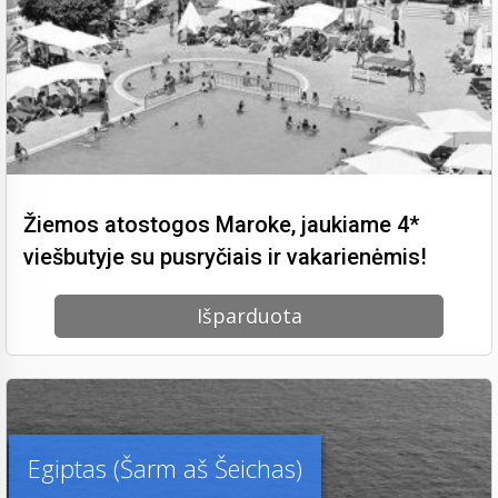
Žiemos atostogos Maroke, jaukiame 4*
viešbutyje su pusryčiais ir vakarienėmis!
Išparduota
Egiptas (Šarm aš Šeichas)