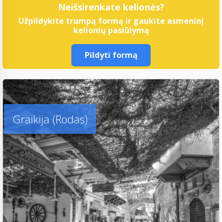
Neišsirenkate kelionės?
Užpildykite trumpą formą ir gaukite asmeninį
kelionių pasiūlymą
Pildyti formą
Graikija (Rodas)