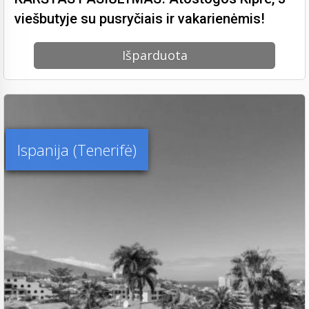
viešbutyje su pusryčiais ir vakarienėmis!
Išparduota
Ispanija (Tenerifė)