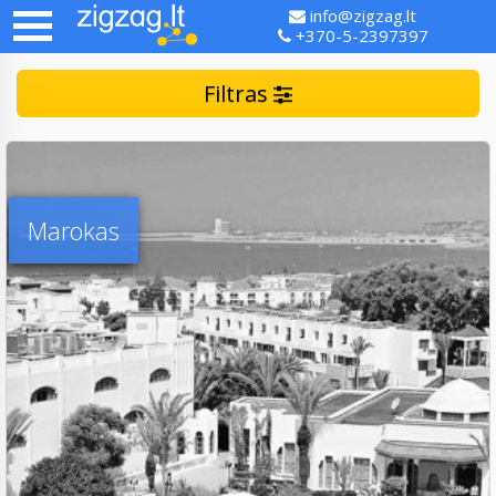
info@zigzag.lt
+370-5-2397397
Filtras
Marokas