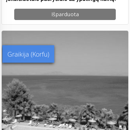
Išparduota
Graikija (Korfu)