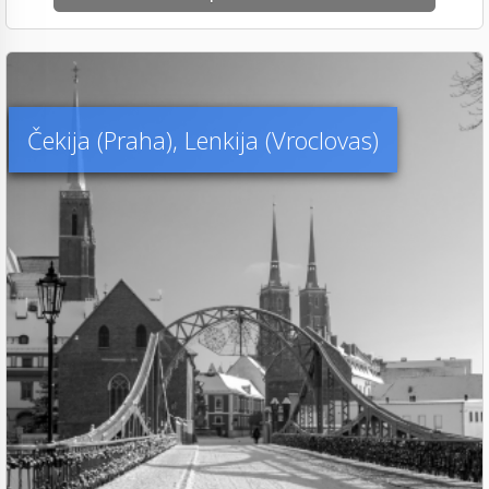
Čekija (Praha), Lenkija (Vroclovas)