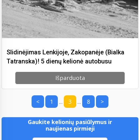
Slidinėjimas Lenkijoje, Zakopanėje (Bialka
Tatranska)! 5 dienų kelionė autobusu
Išparduota
<
1
3
8
>
…
…
Gaukite kelionių pasiūlymus ir
naujienas pirmieji