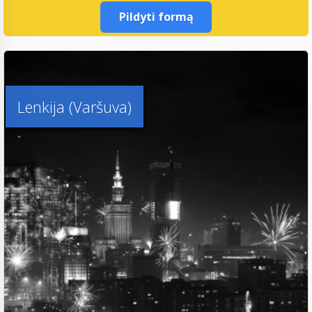
Pildyti formą
Lenkija (Varšuva)