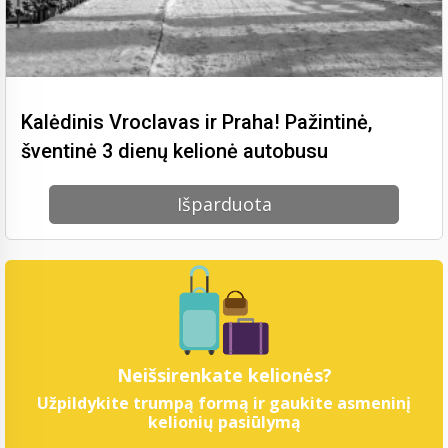
Kalėdinis Vroclavas ir Praha! Pažintinė,
šventinė 3 dienų kelionė autobusu
Išparduota
Neišsirenkate kelionės?
Užpildykite trumpą formą ir gaukite asmeninį
kelionių pasiūlymą