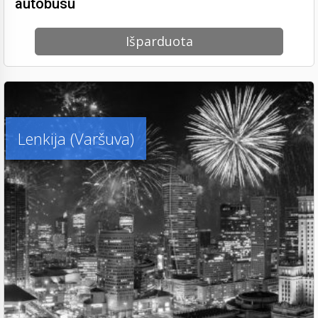
autobusu
Išparduota
Lenkija (Varšuva)