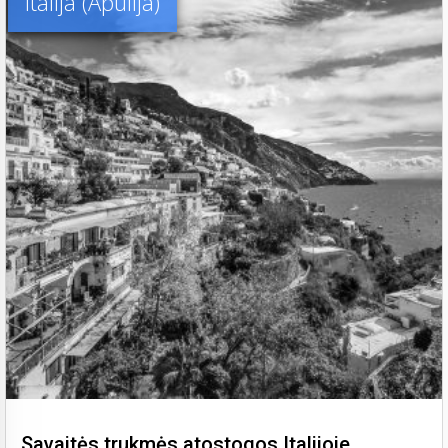
Italija (Apulija)
Savaitės trukmės atostogos Italijoje,