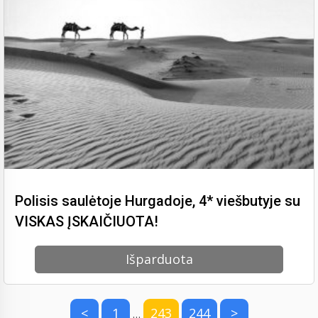
Polisis saulėtoje Hurgadoje, 4* viešbutyje su
VISKAS ĮSKAIČIUOTA!
Išparduota
<
1
243
244
>
…