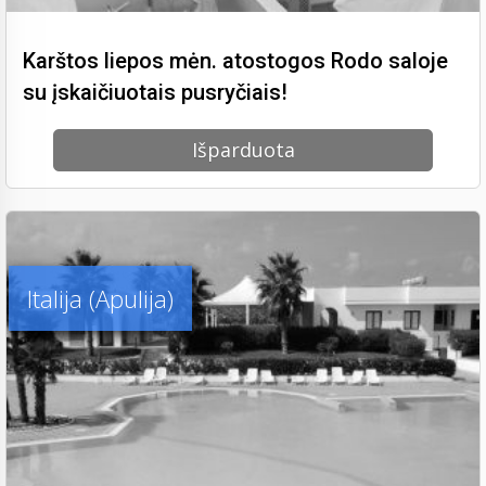
Karštos liepos mėn. atostogos Rodo saloje
su įskaičiuotais pusryčiais!
Išparduota
Italija (Apulija)