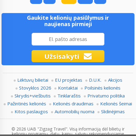
Gaukite kelionių pasiūlymus ir
naujienas pirmieji
Užsisakyti
Lėktuvų bilietai
EU projektas
D.U.K.
Akcijos
Stovyklos 2026
Kontaktai
Poilsinės kelionės
Skrydis+viešbutis
Tinklaraštis
Privatumo politika
Pažintinės kelionės
Kelionės draudimas
Kelionės šeimai
Kitos paslaugos
Automobilių nuoma
Slidinėjimas
© 2026 UAB "Zigzag Travel". Visą informaciją dėl bilietų ir
kelionių programų, datų, kainų, sąlygų rekomenduojame