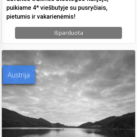
puikiame 4* viešbutyje su pusryčiais,
pietumis ir vakarienėmis!
Išparduota
Austrija