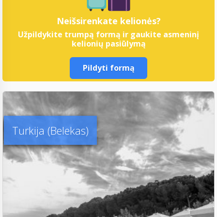
Neišsirenkate kelionės?
Užpildykite trumpą formą ir gaukite asmeninį
kelionių pasiūlymą
Pildyti formą
Turkija (Belekas)