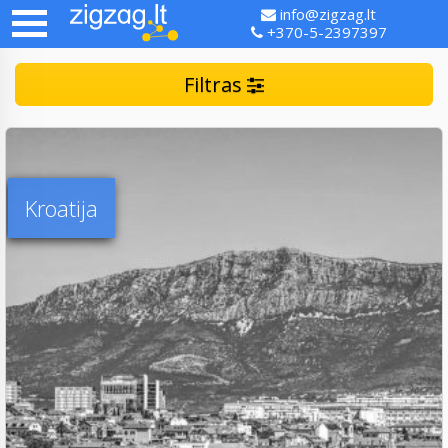
info@zigzag.lt
+370-5-2397397
Filtras
Kroatija