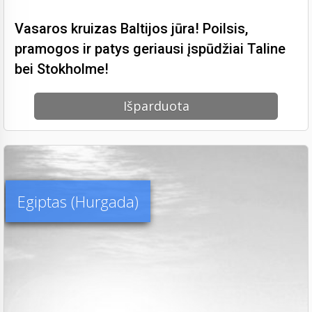
Vasaros kruizas Baltijos jūra! Poilsis,
pramogos ir patys geriausi įspūdžiai Taline
bei Stokholme!
Išparduota
Egiptas (Hurgada)