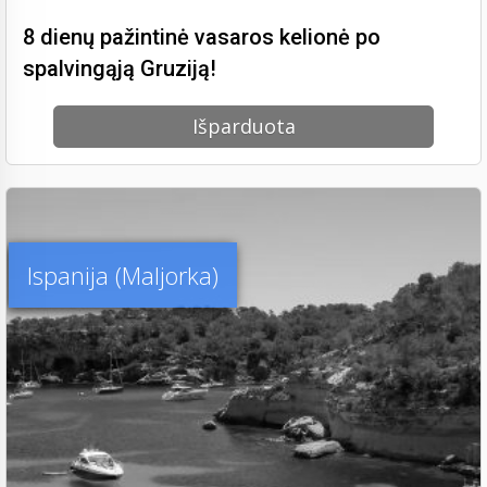
8 dienų pažintinė vasaros kelionė po
spalvingąją Gruziją!
Išparduota
Ispanija (Maljorka)