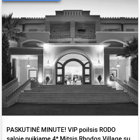
PASKUTINĖ MINUTE! VIP poilsis RODO
saloje puikiame 4* Mitsis Rhodos Village su