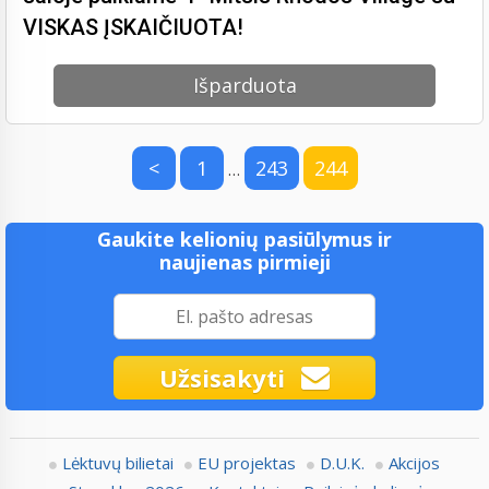
VISKAS ĮSKAIČIUOTA!
Išparduota
<
1
243
244
…
Gaukite kelionių pasiūlymus ir
naujienas pirmieji
Užsisakyti
Lėktuvų bilietai
EU projektas
D.U.K.
Akcijos