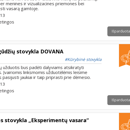
 per menines ir vizualizacines priemones bei
eisti vasarą gamtoje.
 13
etingos
Išparduota
įgūdžių stovykla DOVANA
Kūrybinė stovykla
 užduotis bus padėti dalyviams atsikratyti
. Įvairiomis linksmomis užduotėlėmis leisime
pasijusti jaukiai ir taip priprasti prie dėmesio.
 13
etingos
Išparduota
ės stovykla „Eksperimentų vasara“