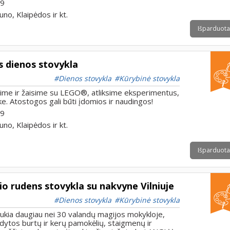
 9
uno, Klaipėdos ir kt.
Išparduota
 dienos stovykla
Dienos stovykla
Kūrybinė stovykla
ime ir žaisime su LEGO®, atliksime eksperimentus,
uke. Atostogos gali būti įdomios ir naudingos!
 9
uno, Klaipėdos ir kt.
Išparduota
io rudens stovykla su nakvyne Vilniuje
Dienos stovykla
Kūrybinė stovykla
aukia daugiau nei 30 valandų magijos mokykloje,
ldytos burtų ir kerų pamokėlių, staigmenų ir