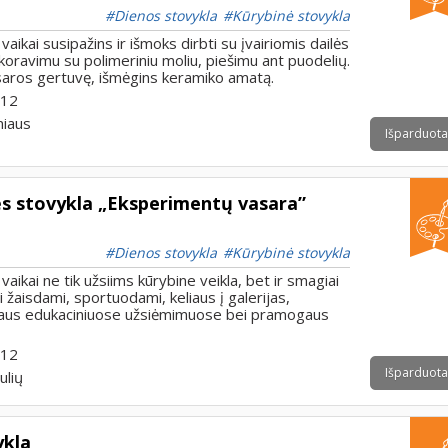
Dienos stovykla
Kūrybinė stovykla
aikai susipažins ir išmoks dirbti su įvairiomis dailės
koravimu su polimeriniu moliu, piešimu ant puodelių.
saros gertuvę, išmėgins keramiko amatą.
 12
niaus
Išparduota
ės stovykla „Eksperimentų vasara”
Dienos stovykla
Kūrybinė stovykla
aikai ne tik užsiims kūrybine veikla, bet ir smagiai
ai žaisdami, sportuodami, keliaus į galerijas,
vaus edukaciniuose užsiėmimuose bei pramogaus
 12
Išparduota
ulių
ykla