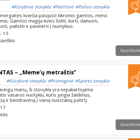
Kūrybinė stovykla
Patirtinė
Poilsio stovykla
 mergaites kviečia pasijusti tikromis gamtos, meno
ėmis. Gamtos magija kvies šokti, kurti, dainuoti,
uoti, pailsėti ir pasinerti į nuotykius.
- 15
kaviškio
Išparduota
NTAS – „Meme’ų metraštis”
Kūrybinė stovykla
Pramoginė
Sporto stovykla
žavingų marių, ši stovykla yra nepakartojama
is vasaros nuotykiu, kuris jungia žaidimus,
ą ir bendravimą į vieną nuostabią patirtį.
 17
utės
Išparduota