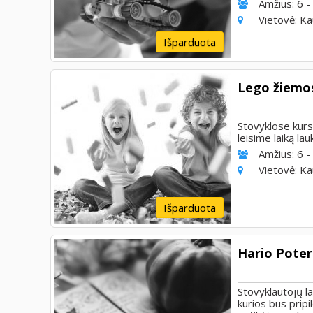
Amžius:
6 -
Vietovė:
Ka
Išparduota
Lego žiemos
Stovyklose kurs
leisime laiką la
Amžius:
6 -
Vietovė:
Ka
Išparduota
Hario Poter
Stovyklautojų l
kurios bus pripi