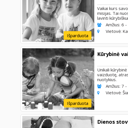
Vaikai kurs savo
misijas. Tai nu
lavinti kūrybišk
Amžius:
6 -
Vietovė:
Ka
Išparduota
Kūrybinė va
Unikali kūrybinė
vaizduotę, atra
nuotykius.
Amžius:
7 -
Vietovė:
Šia
Išparduota
Dienos stov