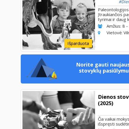
Die
Paleontologijos
Įtraukiančios pa
tyrimai ir daug
Amžius:
8 -
Vietovė:
Vil
Išparduota
Norite gauti naujaus
stovyklų pasiūlymu
Dienos sto
(2025)
Čia vaikai mokysi
išspręsti sudėti