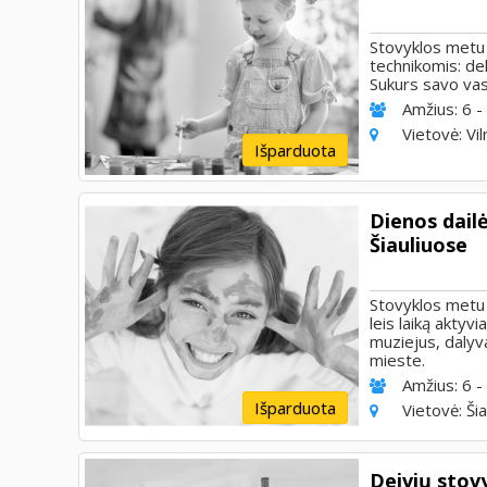
Stovyklos metu v
technikomis: de
Sukurs savo va
Amžius:
6 -
Vietovė:
Vil
Išparduota
Dienos dail
Šiauliuose
Stovyklos metu v
leis laiką aktyvi
muziejus, daly
mieste.
Amžius:
6 -
Išparduota
Vietovė:
Šia
Deivių stov