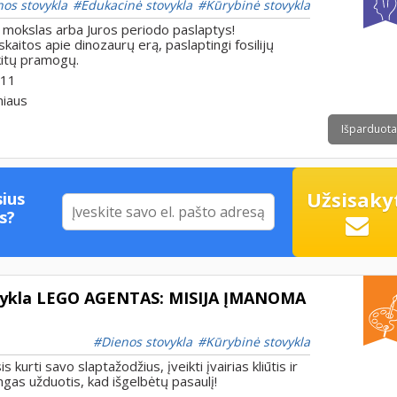
nos stovykla
Edukacinė stovykla
Kūrybinė stovykla
 mokslas arba Juros periodo paslaptys!
skaitos apie dinozaurų erą, paslaptingi fosilijų
 kitų pramogų.
 11
niaus
Išparduota
Užsisaky
ius
s?
vykla LEGO AGENTAS: MISIJA ĮMANOMA
Dienos stovykla
Kūrybinė stovykla
s kurti savo slaptažodžius, įveikti įvairias kliūtis ir
ngas užduotis, kad išgelbėtų pasaulį!