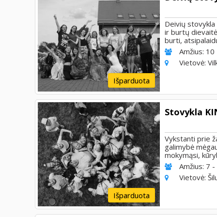
Deivių stovykla
ir burtų dievait
burti, atsipalaid
Amžius:
10 
Vietovė:
Vil
Išparduota
Stovykla KI
Vykstanti prie 
galimybė mėgaut
mokymąsi, kūryb
Amžius:
7 -
Vietovė:
Šil
Išparduota