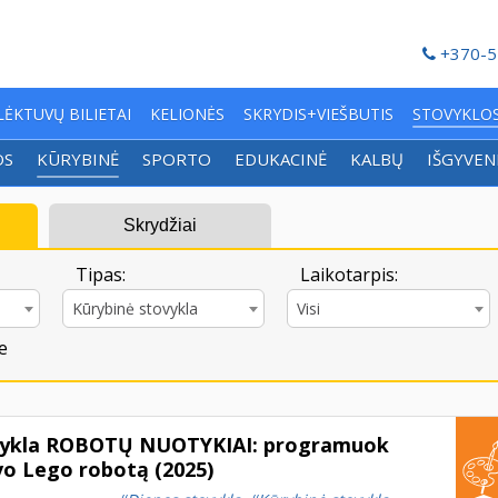
+370-5
LĖKTUVŲ BILIETAI
KELIONĖS
SKRYDIS+VIEŠBUTIS
STOVYKLO
OS
KŪRYBINĖ
SPORTO
EDUKACINĖ
KALBŲ
IŠGYVEN
Skrydžiai
Tipas:
Laikotarpis:
Kūrybinė stovykla
Visi
e
vykla ROBOTŲ NUOTYKIAI: programuok
avo Lego robotą (2025)