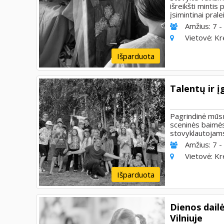
išreikšti mintis
įsimintinai pral
Amžius:
7 -
Vietovė:
Kr
Išparduota
Talentų ir 
Pagrindinė mūsų
sceninės baimės
stovyklautojams 
Amžius:
7 -
Vietovė:
Kr
Išparduota
Dienos dail
Vilniuje