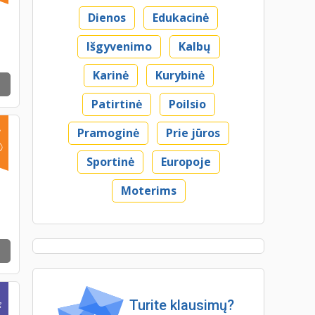
Dienos
Edukacinė
Išgyvenimo
Kalbų
Karinė
Kurybinė
Patirtinė
Poilsio
Pramoginė
Prie jūros
Sportinė
Europoje
Moterims
Turite klausimų?