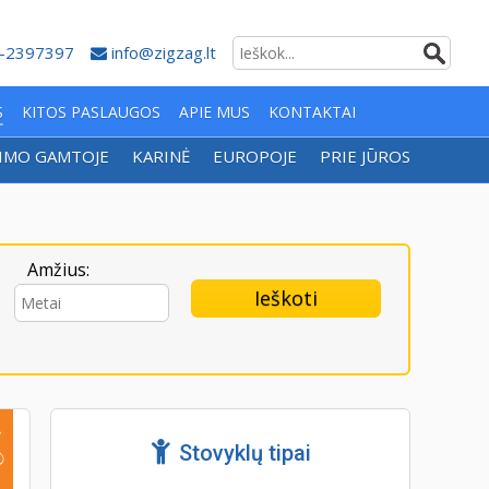
-2397397
info@zigzag.lt
S
KITOS PASLAUGOS
APIE MUS
KONTAKTAI
IMO GAMTOJE
KARINĖ
EUROPOJE
PRIE JŪROS
Amžius:
Ieškoti
Stovyklų tipai