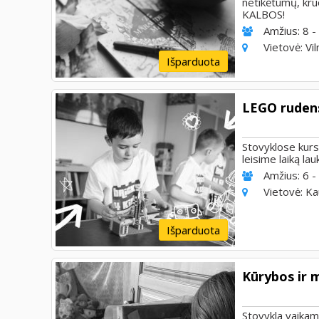
netikėtumų, kru
KALBOS!
Amžius:
8 -
Vietovė:
Vil
Išparduota
LEGO rudens
Stovyklose kurs
leisime laiką lau
Amžius:
6 -
Vietovė:
Ka
Išparduota
Kūrybos ir 
Stovykla vaikams,