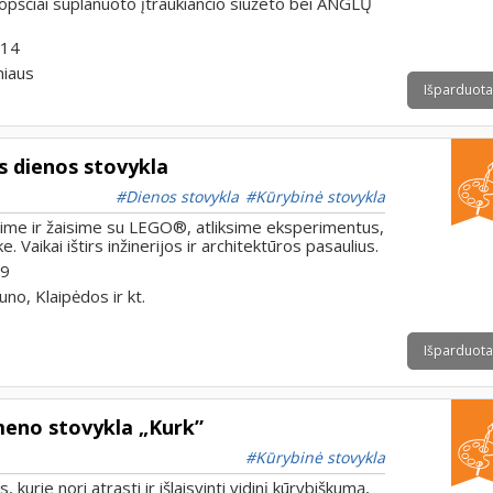
opščiai suplanuoto įtraukiančio siužeto bei ANGLŲ
 14
niaus
Išparduota
 dienos stovykla
Dienos stovykla
Kūrybinė stovykla
ime ir žaisime su LEGO®, atliksime eksperimentus,
ke. Vaikai ištirs inžinerijos ir architektūros pasaulius.
 9
uno, Klaipėdos ir kt.
Išparduota
meno stovykla „Kurk”
Kūrybinė stovykla
 kurie nori atrasti ir išlaisvinti vidinį kūrybiškumą,