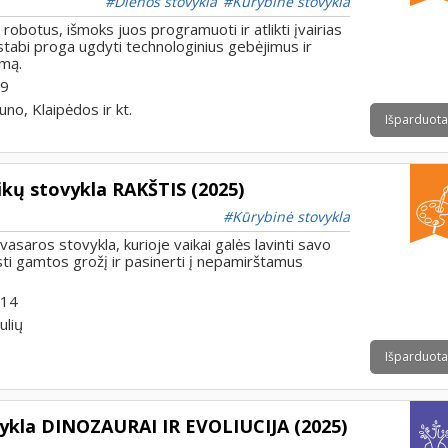
Dienos stovykla
Kūrybinė stovykla
 robotus, išmoks juos programuoti ir atlikti įvairias
ostabi proga ugdyti technologinius gebėjimus ir
umą.
 9
uno, Klaipėdos ir kt.
Išparduota
ikų stovykla RAKŠTIS (2025)
Kūrybinė stovykla
 vasaros stovykla, kurioje vaikai galės lavinti savo
sti gamtos grožį ir pasinerti į nepamirštamus
 14
ulių
Išparduota
ykla DINOZAURAI IR EVOLIUCIJA (2025)