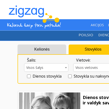
AKCIJOS
POILSIO
DIEN
Kelionės
Stovyklos
Šalis:
Vietovė:
Visos šalys
Visos vietovės
Dienos stovykla
Stovykla su nakvyn
Dienos sto
ir valdyk s