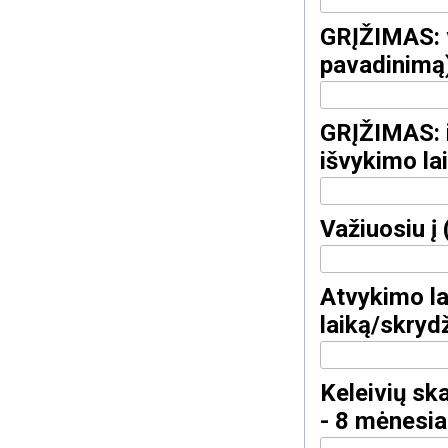
GRĮŽIMAS: v
pavadinimą
GRĮŽIMAS: i
išvykimo la
Važiuosiu į
Atvykimo la
laiką/skrydž
Keleivių ska
- 8 mėnesia