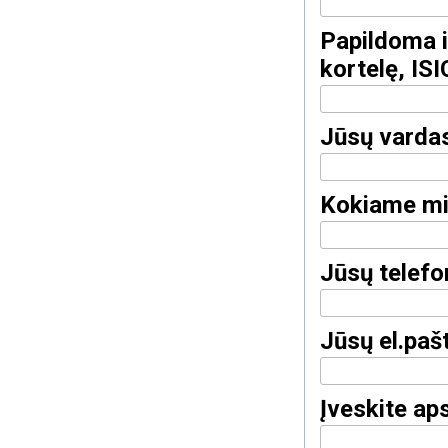
Papildoma i
kortelę, ISI
Jūsų varda
Kokiame mi
Jūsų telef
Jūsų el.paš
Įveskite ap