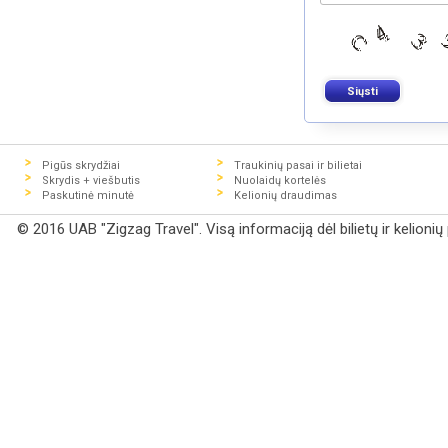
Pigūs skrydžiai
Traukinių pasai ir bilietai
Skrydis + viešbutis
Nuolaidų kortelės
Paskutinė minutė
Kelionių draudimas
© 2016 UAB "Zigzag Travel". Visą informaciją dėl bilietų ir kelioni