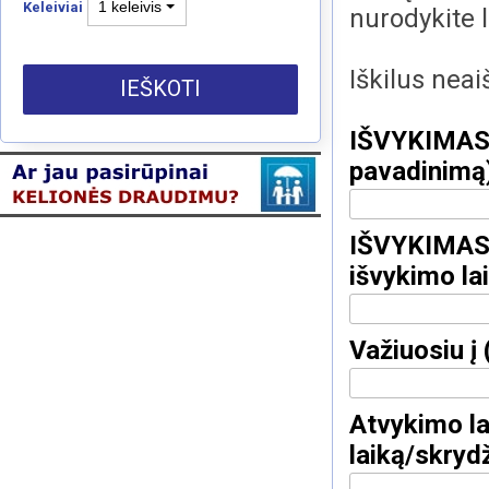
1 keleivis
Keleiviai
nurodykite 
Iškilus nea
IEŠKOTI
IŠVYKIMAS: 
pavadinimą
IŠVYKIMAS: 
išvykimo la
Važiuosiu į
Atvykimo la
laiką/skrydž