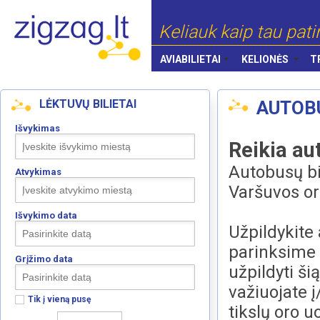
Keliauk kaip tau pati
AVIABILIETAI
KELIONĖS
T
LĖKTUVŲ BILIETAI
AUTOB
Išvykimas
Reikia au
Autobusų bil
Atvykimas
Varšuvos or
Išvykimo data
Užpildykite
parinksime 
Grįžimo data
užpildyti ši
važiuojate į
Tik į vieną pusę
tikslų oro 